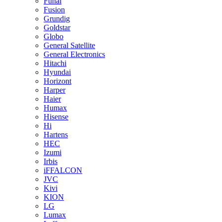
Funai
Fusion
Grundig
Goldstar
Globo
General Satellite
General Electronics
Hitachi
Hyundai
Horizont
Harper
Haier
Humax
Hisense
Hi
Hartens
HEC
Izumi
Irbis
iFFALCON
JVC
Kivi
KION
LG
Lumax