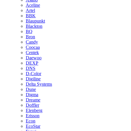
Aceline
Artel
BBK
Blaupunkt
Blackton
BQ
Bron
Candy
Coocaa
Centek
Daewoo
DEXP
DNS
D-Color
Digiline
Delta Systems
Dune
Digma
Dreame
Doffler
Elenberg
Erisson
Econ
EcoStar