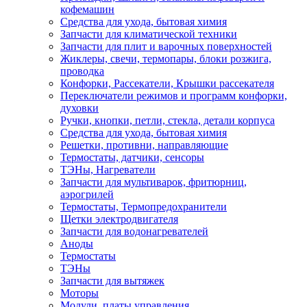
кофемашин
Средства для ухода, бытовая химия
Запчасти для климатической техники
Запчасти для плит и варочных поверхностей
Жиклеры, свечи, термопары, блоки розжига,
проводка
Конфорки, Рассекатели, Крышки рассекателя
Переключатели режимов и программ конфорки,
духовки
Ручки, кнопки, петли, стекла, детали корпуса
Средства для ухода, бытовая химия
Решетки, противни, направляющие
Термостаты, датчики, сенсоры
ТЭНы, Нагреватели
Запчасти для мультиварок, фритюрниц,
аэрогрилей
Термостаты, Термопредохранители
Щетки электродвигателя
Запчасти для водонагревателей
Аноды
Термостаты
ТЭНы
Запчасти для вытяжек
Моторы
Модули, платы управления