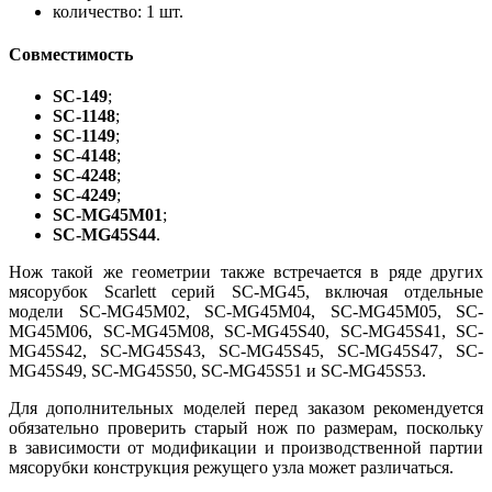
количество: 1 шт.
Совместимость
SC-149
;
SC-1148
;
SC-1149
;
SC-4148
;
SC-4248
;
SC-4249
;
SC-MG45M01
;
SC-MG45S44
.
Нож такой же геометрии также встречается в ряде других
мясорубок Scarlett серий SC-MG45, включая отдельные
модели SC-MG45M02, SC-MG45M04, SC-MG45M05, SC-
MG45M06, SC-MG45M08, SC-MG45S40, SC-MG45S41, SC-
MG45S42, SC-MG45S43, SC-MG45S45, SC-MG45S47, SC-
MG45S49, SC-MG45S50, SC-MG45S51 и SC-MG45S53.
Для дополнительных моделей перед заказом рекомендуется
обязательно проверить старый нож по размерам, поскольку
в зависимости от модификации и производственной партии
мясорубки конструкция режущего узла может различаться.