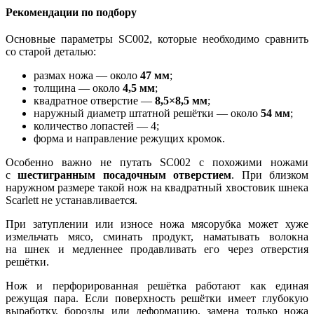
Рекомендации по подбору
Основные параметры SC002, которые необходимо сравнить
со старой деталью:
размах ножа — около
47 мм
;
толщина — около
4,5 мм
;
квадратное отверстие —
8,5×8,5 мм
;
наружный диаметр штатной решётки — около
54 мм
;
количество лопастей — 4;
форма и направление режущих кромок.
Особенно важно не путать SC002 с похожими ножами
с
шестигранным посадочным отверстием
. При близком
наружном размере такой нож на квадратный хвостовик шнека
Scarlett не устанавливается.
При затуплении или износе ножа мясорубка может хуже
измельчать мясо, сминать продукт, наматывать волокна
на шнек и медленнее продавливать его через отверстия
решётки.
Нож и перфорированная решётка работают как единая
режущая пара. Если поверхность решётки имеет глубокую
выработку, борозды или деформацию, замена только ножа