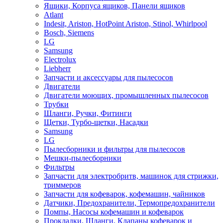
Ящики, Корпуса ящиков, Панели ящиков
Atlant
Indesit, Ariston, HotPoint Ariston, Stinol, Whirlpool
Bosch, Siemens
LG
Samsung
Electrolux
Liebherr
Запчасти и аксессуары для пылесосов
Двигатели
Двигатели моющих, промышленных пылесосов
Трубки
Шланги, Ручки, Фитинги
Щетки, Турбо-щетки, Насадки
Samsung
LG
Пылесборники и фильтры для пылесосов
Мешки-пылесборники
Фильтры
Запчасти для электробритв, машинок для стрижки,
триммеров
Запчасти для кофеварок, кофемашин, чайников
Датчики, Предохранители, Термопредохранители
Помпы, Насосы кофемашин и кофеварок
Прокладки, Шланги, Клапаны кофеварок и