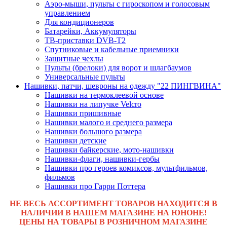
Аэро-мыши, пульты с гироскопом и голосовым
управлением
Для кондиционеров
Батарейки, Аккумуляторы
ТВ-приставки DVB-T2
Спутниковые и кабельные приемники
Защитные чехлы
Пульты (брелоки) для ворот и шлагбаумов
Универсальные пульты
Нашивки, патчи, шевроны на одежду "22 ПИНГВИНА"
Нашивки на термоклеевой основе
Нашивки на липучке Velcro
Нашивки пришивные
Нашивки малого и среднего размера
Нашивки большого размера
Нашивки детские
Нашивки байкерские, мото-нашивки
Нашивки-флаги, нашивки-гербы
Нашивки про героев комиксов, мультфильмов,
фильмов
Нашивки про Гарри Поттера
НЕ ВЕСЬ АССОРТИМЕНТ ТОВАРОВ НАХОДИТСЯ В
НАЛИЧИИ В НАШЕМ МАГАЗИНЕ НА ЮНОНЕ!
ЦЕНЫ НА ТОВАРЫ В РОЗНИЧНОМ МАГАЗИНЕ