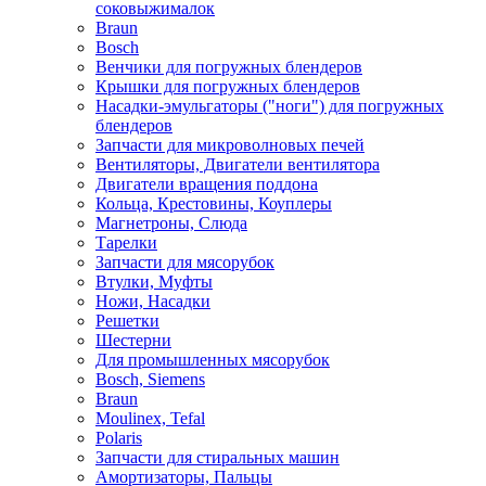
соковыжималок
Braun
Bosch
Венчики для погружных блендеров
Крышки для погружных блендеров
Насадки-эмульгаторы ("ноги") для погружных
блендеров
Запчасти для микроволновых печей
Вентиляторы, Двигатели вентилятора
Двигатели вращения поддона
Кольца, Крестовины, Коуплеры
Магнетроны, Слюда
Тарелки
Запчасти для мясорубок
Втулки, Муфты
Ножи, Насадки
Решетки
Шестерни
Для промышленных мясорубок
Bosch, Siemens
Braun
Moulinex, Tefal
Polaris
Запчасти для стиральных машин
Амортизаторы, Пальцы