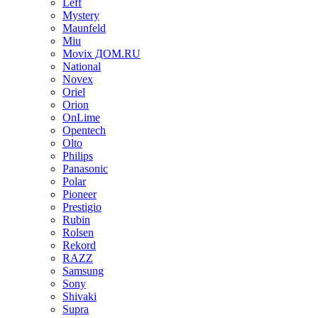
Leff
Mystery
Maunfeld
Miu
Movix ДОМ.RU
National
Novex
Oriel
Orion
OnLime
Opentech
Olto
Philips
Panasonic
Polar
Pioneer
Prestigio
Rubin
Rolsen
Rekord
RAZZ
Samsung
Sony
Shivaki
Supra