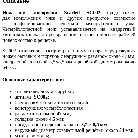
Описание
Нож для мясорубки Scarlett SC002
предназначен
для измельчения мяса и других продуктов совместно
с перфорированной решёткой мясорубочного узла.
Четырёхлопастной нож устанавливается на квадратный
хвостовик шнека и при вращении плотно прилегает рабочей
поверхностью к решётке.
SC002 относится к распространённому типоразмеру режущих
ножей бытовых мясорубок с наружным размером около 47 мм,
квадратной посадкой 8,5×8,5 мм и решёткой диаметром около
54 мм.
Основные характеристики:
тип детали: нож мясорубки;
артикул:
SC002
;
бренд совместимой техники: Scarlett;
конструкция: четырёхлопастная;
размах ножа: около
47 мм
;
толщина: около
4,5 мм
;
посадочное отверстие: квадрат
8,5 × 8,5 мм
;
наружный диаметр совместимой решётки: около
54 мм
;
материал: сталь;