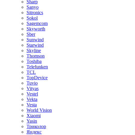
Sharp
Sanyo
Sitronics
Sokol
Sagemcom
Skyworth
Sber
Sunwind
Starwind
Skyline
Thomson
Toshiba
Telefunken
TCL
TopDevice
Tuvio
Vityas
Vestel
Vekta
Vesta
World Vision
Xiaomi
Yasin
Триколор
Яндекс