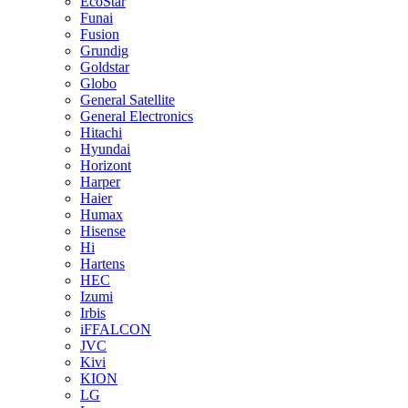
EcoStar
Funai
Fusion
Grundig
Goldstar
Globo
General Satellite
General Electronics
Hitachi
Hyundai
Horizont
Harper
Haier
Humax
Hisense
Hi
Hartens
HEC
Izumi
Irbis
iFFALCON
JVC
Kivi
KION
LG