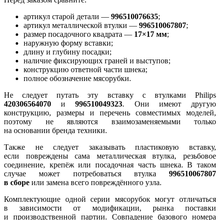
артикул старой детали —
996510076635
;
артикул металлической втулки —
996510067807
;
размер посадочного квадрата —
17×17 мм
;
наружную форму вставки;
длину и глубину посадки;
наличие фиксирующих граней и выступов;
конструкцию ответной части шнека;
полное обозначение мясорубки.
Не следует путать эту вставку с втулками Philips
420306564070
и
996510049323
. Они имеют другую
конструкцию, размеры и перечень совместимых моделей,
поэтому не являются взаимозаменяемыми только
на основании бренда техники.
Также не следует заказывать пластиковую вставку,
если повреждены сама металлическая втулка, резьбовое
соединение, крепёж или посадочная часть шнека. В таком
случае может потребоваться втулка
996510067807
в сборе
или замена всего повреждённого узла.
Комплектующие одной серии мясорубок могут отличаться
в зависимости от модификации, рынка поставки
и производственной партии. Совпадение базового номера