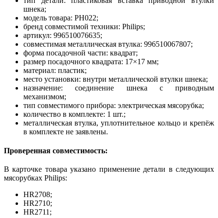
тип детали: пластиковая вставка приводной втулки
шнека;
модель товара: PH022;
бренд совместимой техники: Philips;
артикул: 996510076635;
совместимая металлическая втулка: 996510067807;
форма посадочной части: квадрат;
размер посадочного квадрата: 17×17 мм;
материал: пластик;
место установки: внутри металлической втулки шнека;
назначение: соединение шнека с приводным
механизмом;
тип совместимого прибора: электрическая мясорубка;
количество в комплекте: 1 шт.;
металлическая втулка, уплотнительное кольцо и крепёж
в комплекте не заявлены.
Проверенная совместимость:
В карточке товара указано применение детали в следующих
мясорубках Philips:
HR2708;
HR2710;
HR2711;