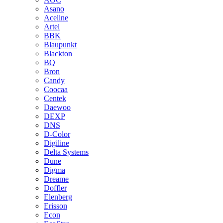
Asano
Aceline
Artel
BBK
Blaupunkt
Blackton
BQ
Bron
Candy
Coocaa
Centek
Daewoo
DEXP
DNS
D-Color
Digiline
Delta Systems
Dune
Digma
Dreame
Doffler
Elenberg
Erisson
Econ