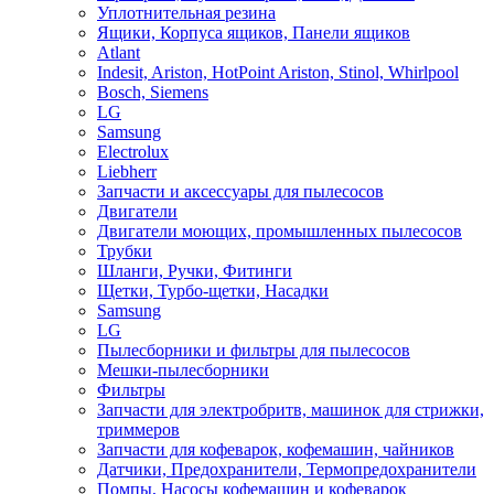
Уплотнительная резина
Ящики, Корпуса ящиков, Панели ящиков
Atlant
Indesit, Ariston, HotPoint Ariston, Stinol, Whirlpool
Bosch, Siemens
LG
Samsung
Electrolux
Liebherr
Запчасти и аксессуары для пылесосов
Двигатели
Двигатели моющих, промышленных пылесосов
Трубки
Шланги, Ручки, Фитинги
Щетки, Турбо-щетки, Насадки
Samsung
LG
Пылесборники и фильтры для пылесосов
Мешки-пылесборники
Фильтры
Запчасти для электробритв, машинок для стрижки,
триммеров
Запчасти для кофеварок, кофемашин, чайников
Датчики, Предохранители, Термопредохранители
Помпы, Насосы кофемашин и кофеварок