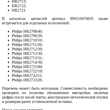
HR2713;
HR2722;
HR2723.
В каталогах запчастей артикул 996510076635 также
встречается для отдельных исполнений:
Philips HR2708/40;
Philips HR2709/20;
Philips HR2710/10;
Philips HR2711/20;
Philips HR2712/30;
Philips HR2713/30;
Philips HR2713/31;
Philips HR2714/30;
Philips HR2721/00;
Philips HR2722/10;
Philips HR2722/11;
Philips HR2723/20.
Перечень может быть неполным. Совместимость необходимо
проверять по полному обозначению мясорубки, включая
цифры после косой черты, конструкции металлической втулки
и размерам ранее установленной вставки.
Перед заказом сравните: