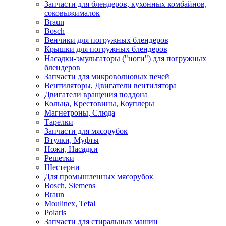
Запчасти для блендеров, кухонных комбайнов,
соковыжималок
Braun
Bosch
Венчики для погружных блендеров
Крышки для погружных блендеров
Насадки-эмульгаторы ("ноги") для погружных
блендеров
Запчасти для микроволновых печей
Вентиляторы, Двигатели вентилятора
Двигатели вращения поддона
Кольца, Крестовины, Коуплеры
Магнетроны, Слюда
Тарелки
Запчасти для мясорубок
Втулки, Муфты
Ножи, Насадки
Решетки
Шестерни
Для промышленных мясорубок
Bosch, Siemens
Braun
Moulinex, Tefal
Polaris
Запчасти для стиральных машин