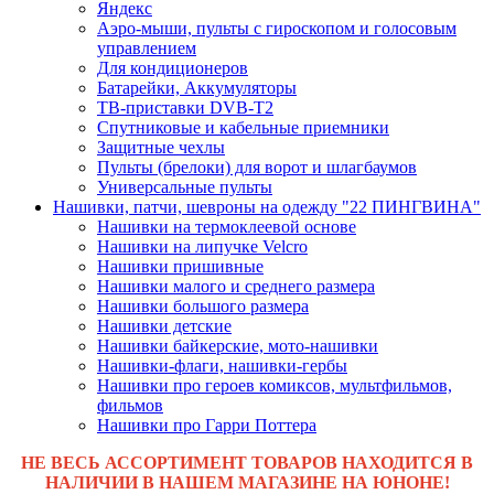
Яндекс
Аэро-мыши, пульты с гироскопом и голосовым
управлением
Для кондиционеров
Батарейки, Аккумуляторы
ТВ-приставки DVB-T2
Спутниковые и кабельные приемники
Защитные чехлы
Пульты (брелоки) для ворот и шлагбаумов
Универсальные пульты
Нашивки, патчи, шевроны на одежду "22 ПИНГВИНА"
Нашивки на термоклеевой основе
Нашивки на липучке Velcro
Нашивки пришивные
Нашивки малого и среднего размера
Нашивки большого размера
Нашивки детские
Нашивки байкерские, мото-нашивки
Нашивки-флаги, нашивки-гербы
Нашивки про героев комиксов, мультфильмов,
фильмов
Нашивки про Гарри Поттера
НЕ ВЕСЬ АССОРТИМЕНТ ТОВАРОВ НАХОДИТСЯ В
НАЛИЧИИ В НАШЕМ МАГАЗИНЕ НА ЮНОНЕ!