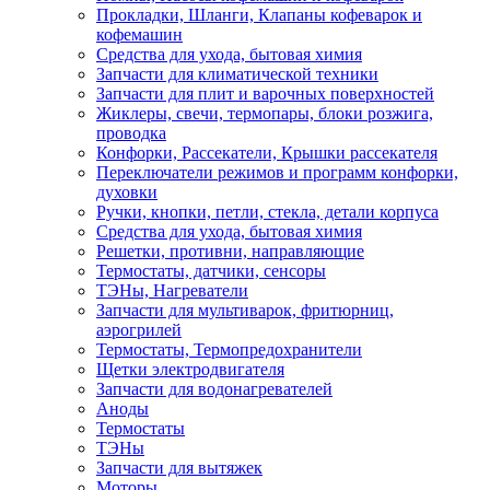
Прокладки, Шланги, Клапаны кофеварок и
кофемашин
Средства для ухода, бытовая химия
Запчасти для климатической техники
Запчасти для плит и варочных поверхностей
Жиклеры, свечи, термопары, блоки розжига,
проводка
Конфорки, Рассекатели, Крышки рассекателя
Переключатели режимов и программ конфорки,
духовки
Ручки, кнопки, петли, стекла, детали корпуса
Средства для ухода, бытовая химия
Решетки, противни, направляющие
Термостаты, датчики, сенсоры
ТЭНы, Нагреватели
Запчасти для мультиварок, фритюрниц,
аэрогрилей
Термостаты, Термопредохранители
Щетки электродвигателя
Запчасти для водонагревателей
Аноды
Термостаты
ТЭНы
Запчасти для вытяжек
Моторы