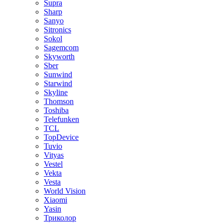
Supra
Sharp
Sanyo
Sitronics
Sokol
Sagemcom
Skyworth
Sber
Sunwind
Starwind
Skyline
Thomson
Toshiba
Telefunken
TCL
TopDevice
Tuvio
Vityas
Vestel
Vekta
Vesta
World Vision
Xiaomi
Yasin
Триколор