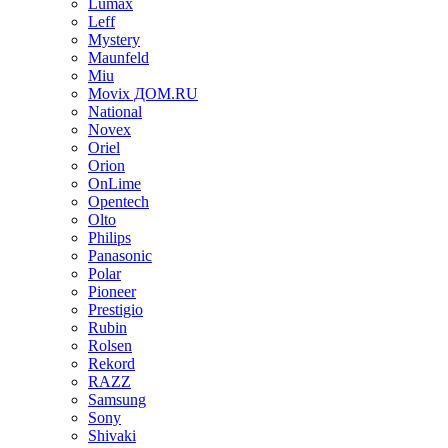
Lumax
Leff
Mystery
Maunfeld
Miu
Movix ДОМ.RU
National
Novex
Oriel
Orion
OnLime
Opentech
Olto
Philips
Panasonic
Polar
Pioneer
Prestigio
Rubin
Rolsen
Rekord
RAZZ
Samsung
Sony
Shivaki