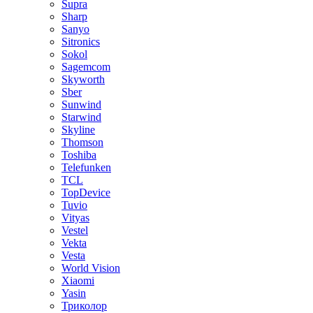
Supra
Sharp
Sanyo
Sitronics
Sokol
Sagemcom
Skyworth
Sber
Sunwind
Starwind
Skyline
Thomson
Toshiba
Telefunken
TCL
TopDevice
Tuvio
Vityas
Vestel
Vekta
Vesta
World Vision
Xiaomi
Yasin
Триколор