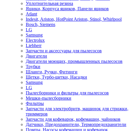
Уплотнительная резина
Ящики, Корпуса ящиков, Панели ящиков
Atlant
Indesit, Ariston, HotPoint Ariston, Stinol, Whirlpool
Bosch, Siemens
LG
Samsung
Electrolux
Liebherr
Запчасти и аксессуары для пылесосов
Двигатели
Двигатели моющих, промышленных пылесосов
Трубки
Шланги, Ручки, Фитинги
Щетки, Турбо-щетки, Насадки
Samsung
LG
Пылесборники и фильтры для пылесосов
Мешки-пылесборники
Фильтры
Запчасти для электробритв, машинок для стрижки,
триммеров
Запчасти для кофеварок, кофемашин, чайников
Датчики, Предохранители, Термопредохранители
Помпы, Насосы кофемашин и кофеварок