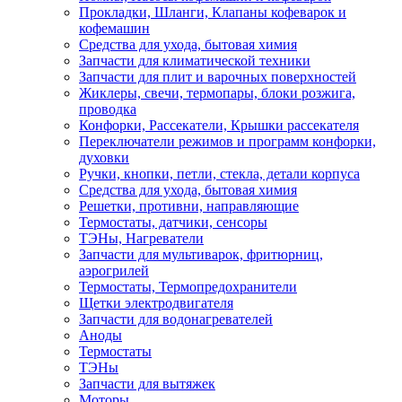
Прокладки, Шланги, Клапаны кофеварок и
кофемашин
Средства для ухода, бытовая химия
Запчасти для климатической техники
Запчасти для плит и варочных поверхностей
Жиклеры, свечи, термопары, блоки розжига,
проводка
Конфорки, Рассекатели, Крышки рассекателя
Переключатели режимов и программ конфорки,
духовки
Ручки, кнопки, петли, стекла, детали корпуса
Средства для ухода, бытовая химия
Решетки, противни, направляющие
Термостаты, датчики, сенсоры
ТЭНы, Нагреватели
Запчасти для мультиварок, фритюрниц,
аэрогрилей
Термостаты, Термопредохранители
Щетки электродвигателя
Запчасти для водонагревателей
Аноды
Термостаты
ТЭНы
Запчасти для вытяжек
Моторы