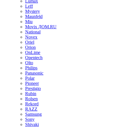
Lumax
Leff
Mystery
Maunfeld
Miu
Movix ДОМ.RU
National
Novex
Oriel
Orion
OnLime
Opentech
Olto
Philips
Panasonic
Polar
Pioneer
Prestigio
Rubin
Rolsen
Rekord
RAZZ
Samsung
Sony
Shivaki