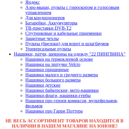
Яндекс
Аэро-мыши, пульты с гироскопом и голосовым
управлением
Для кондиционеров
Батарейки, Аккумуляторы
ТВ-приставки DVB-T2
Спутниковые и кабельные приемники
Защитные чехлы
Пульты (брелоки) для ворот и шлагбаумов
Универсальные пульты
Нашивки, патчи, шевроны на одежду "22 ПИНГВИНА"
Нашивки на термоклеевой основе
Нашивки на липучке Velcro
Нашивки пришивные
Нашивки малого и среднего размера
Нашивки большого размера
Нашивки детские
Нашивки байкерские, мото-нашивки
Нашивки-флаги, нашивки-гербы
Нашивки про героев комиксов, мультфильмов,
фильмов
Нашивки про Гарри Поттера
НЕ ВЕСЬ АССОРТИМЕНТ ТОВАРОВ НАХОДИТСЯ В
НАЛИЧИИ В НАШЕМ МАГАЗИНЕ НА ЮНОНЕ!