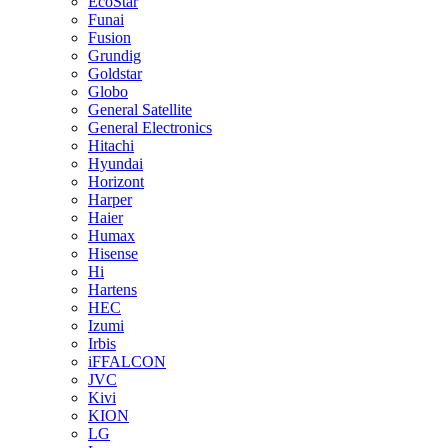
EcoStar
Funai
Fusion
Grundig
Goldstar
Globo
General Satellite
General Electronics
Hitachi
Hyundai
Horizont
Harper
Haier
Humax
Hisense
Hi
Hartens
HEC
Izumi
Irbis
iFFALCON
JVC
Kivi
KION
LG