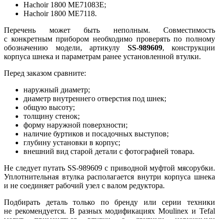
Hachoir 1800 ME71083E;
Hachoir 1800 ME7118.
Перечень может быть неполным. Совместимость
с конкретным прибором необходимо проверять по полному
обозначению модели, артикулу
SS-989609
, конструкции
корпуса шнека и параметрам ранее установленной втулки.
Перед заказом сравните:
наружный диаметр;
диаметр внутреннего отверстия под шнек;
общую высоту;
толщину стенок;
форму наружной поверхности;
наличие буртиков и посадочных выступов;
глубину установки в корпус;
внешний вид старой детали с фотографией товара.
Не следует путать SS-989609 с приводной муфтой мясорубки.
Уплотнительная втулка располагается внутри корпуса шнека
и не соединяет рабочий узел с валом редуктора.
Подбирать деталь только по бренду или серии техники
не рекомендуется. В разных модификациях Moulinex и Tefal