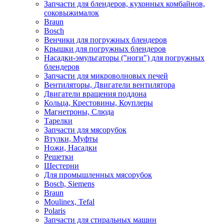
Запчасти для блендеров, кухонных комбайнов,
соковыжималок
Braun
Bosch
Венчики для погружных блендеров
Крышки для погружных блендеров
Насадки-эмульгаторы ("ноги") для погружных
блендеров
Запчасти для микроволновых печей
Вентиляторы, Двигатели вентилятора
Двигатели вращения поддона
Кольца, Крестовины, Коуплеры
Магнетроны, Слюда
Тарелки
Запчасти для мясорубок
Втулки, Муфты
Ножи, Насадки
Решетки
Шестерни
Для промышленных мясорубок
Bosch, Siemens
Braun
Moulinex, Tefal
Polaris
Запчасти для стиральных машин