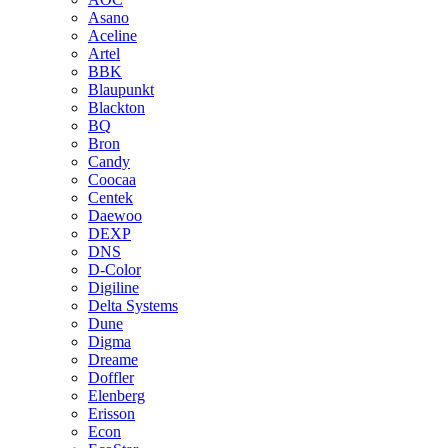
Asano
Aceline
Artel
BBK
Blaupunkt
Blackton
BQ
Bron
Candy
Coocaa
Centek
Daewoo
DEXP
DNS
D-Color
Digiline
Delta Systems
Dune
Digma
Dreame
Doffler
Elenberg
Erisson
Econ