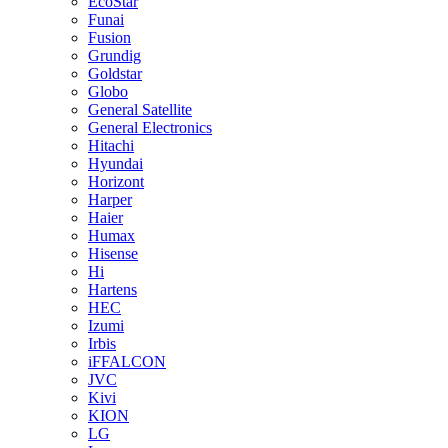
EcoStar
Funai
Fusion
Grundig
Goldstar
Globo
General Satellite
General Electronics
Hitachi
Hyundai
Horizont
Harper
Haier
Humax
Hisense
Hi
Hartens
HEC
Izumi
Irbis
iFFALCON
JVC
Kivi
KION
LG