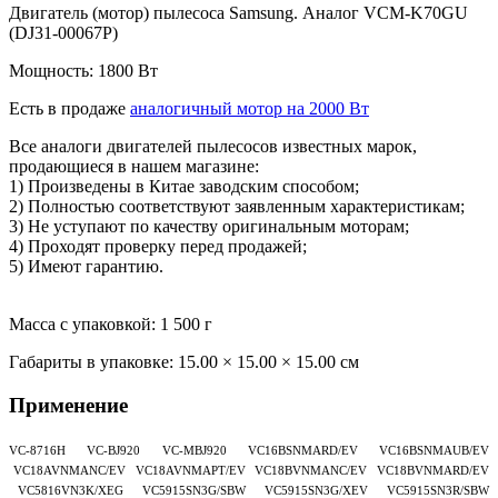
Двигатель (мотор) пылесоса Samsung. Аналог VCM-K70GU
(DJ31-00067P)
Мощность: 1800 Вт
Есть в продаже
аналогичный мотор на 2000 Вт
Все аналоги двигателей пылесосов известных марок,
продающиеся в нашем магазине:
1) Произведены в Китае заводским способом;
2) Полностью соответствуют заявленным характеристикам;
3) Не уступают по качеству оригинальным моторам;
4) Проходят проверку перед продажей;
5) Имеют гарантию.
Масса с упаковкой: 1 500 г
Габариты в упаковке:
15.00 × 15.00 × 15.00 см
Применение
VC-8716H VC-BJ920 VC-MBJ920 VC16BSNMARD/EV VC16BSNMAUB/EV
VC18AVNMANC/EV VC18AVNMAPT/EV VC18BVNMANC/EV VC18BVNMARD/EV
VC5816VN3K/XEG VC5915SN3G/SBW VC5915SN3G/XEV VC5915SN3R/SBW