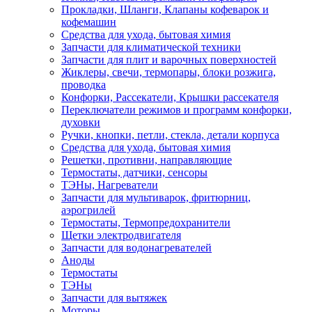
Прокладки, Шланги, Клапаны кофеварок и
кофемашин
Средства для ухода, бытовая химия
Запчасти для климатической техники
Запчасти для плит и варочных поверхностей
Жиклеры, свечи, термопары, блоки розжига,
проводка
Конфорки, Рассекатели, Крышки рассекателя
Переключатели режимов и программ конфорки,
духовки
Ручки, кнопки, петли, стекла, детали корпуса
Средства для ухода, бытовая химия
Решетки, противни, направляющие
Термостаты, датчики, сенсоры
ТЭНы, Нагреватели
Запчасти для мультиварок, фритюрниц,
аэрогрилей
Термостаты, Термопредохранители
Щетки электродвигателя
Запчасти для водонагревателей
Аноды
Термостаты
ТЭНы
Запчасти для вытяжек
Моторы