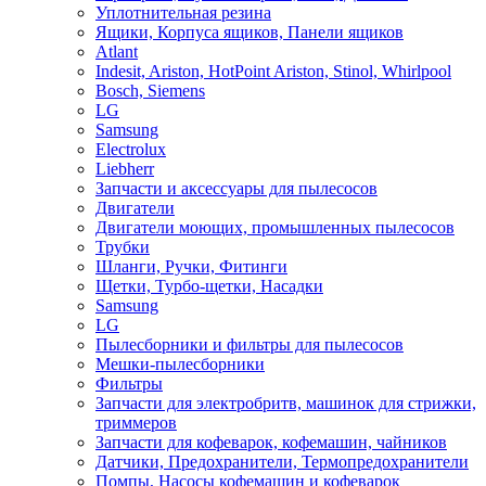
Уплотнительная резина
Ящики, Корпуса ящиков, Панели ящиков
Atlant
Indesit, Ariston, HotPoint Ariston, Stinol, Whirlpool
Bosch, Siemens
LG
Samsung
Electrolux
Liebherr
Запчасти и аксессуары для пылесосов
Двигатели
Двигатели моющих, промышленных пылесосов
Трубки
Шланги, Ручки, Фитинги
Щетки, Турбо-щетки, Насадки
Samsung
LG
Пылесборники и фильтры для пылесосов
Мешки-пылесборники
Фильтры
Запчасти для электробритв, машинок для стрижки,
триммеров
Запчасти для кофеварок, кофемашин, чайников
Датчики, Предохранители, Термопредохранители
Помпы, Насосы кофемашин и кофеварок