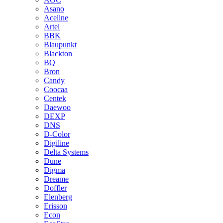
Asano
Aceline
Artel
BBK
Blaupunkt
Blackton
BQ
Bron
Candy
Coocaa
Centek
Daewoo
DEXP
DNS
D-Color
Digiline
Delta Systems
Dune
Digma
Dreame
Doffler
Elenberg
Erisson
Econ