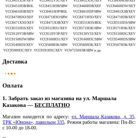
VCC8431X3P/XEV VCC8432V3C/XEV VCC8432X3C/XEV VCC8450H3B/XEF
VCC8451H3B/BOL VCC8451H3B/SBW VCC8460H3B/XEF VCC8460H3W/XET
VCC8461H3B/XEV VCC8461H3P/BOL VCC8461H3P/SBW VCC8461X3B/XEV
VCC8470H3O/XEF VCC8471H3O/SBW VCC8471H3O/XEV VCC8471H3R/XEV
VCC8471X3O/XEV VCC8471X3R/XEV VCC8551H3S/BOL VCC8551H3S/SBW
VCC8551H3S/XEV VCC8552H31/XEV VCC8571H3K/SBW VCC8571H3K/XEV
VCC9120V3B/SBW VCC9120V3P/XEV VCC9130V33/XEV VCC9150H3C/XEV
VCC9150H3W/SBW VCC9160H31/XEV VCC9160H3C/SBW VCC9540H3S/SBW
VCC9540H3S/XEV VCC9560H3K/SBW VCC9560H3K/XEV VCC9567H3K/XEV
VCC9590H3C/XEV VCC9591H3C/XEV VCW7250S3R/SBW и др.
Доставка
Оплата
1. Забрать заказ из магазина на ул. Маршала
Казакова —
БЕСПЛАТНО
Магазин находится по адресу:
ул. Маршала Казакова, д. 35,
ТРК
«Юнона
», павильон 335
. Режим работы магазина: Пн-Вс:
с 10-00 до 18-00.