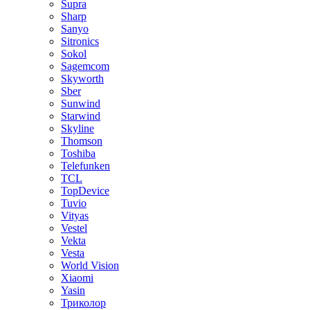
Supra
Sharp
Sanyo
Sitronics
Sokol
Sagemcom
Skyworth
Sber
Sunwind
Starwind
Skyline
Thomson
Toshiba
Telefunken
TCL
TopDevice
Tuvio
Vityas
Vestel
Vekta
Vesta
World Vision
Xiaomi
Yasin
Триколор