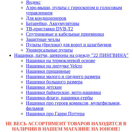
Яндекс
Аэро-мыши, пульты с гироскопом и голосовым
управлением
Для кондиционеров
Батарейки, Аккумуляторы
ТВ-приставки DVB-T2
Спутниковые и кабельные приемники
Защитные чехлы
Пульты (брелоки) для ворот и шлагбаумов
Универсальные пульты
Нашивки, патчи, шевроны на одежду "22 ПИНГВИНА"
Нашивки на термоклеевой основе
Нашивки на липучке Velcro
Нашивки пришивные
Нашивки малого и среднего размера
Нашивки большого размера
Нашивки детские
Нашивки байкерские, мото-нашивки
Нашивки-флаги, нашивки-гербы
Нашивки про героев комиксов, мультфильмов,
фильмов
Нашивки про Гарри Поттера
НЕ ВЕСЬ АССОРТИМЕНТ ТОВАРОВ НАХОДИТСЯ В
НАЛИЧИИ В НАШЕМ МАГАЗИНЕ НА ЮНОНЕ!