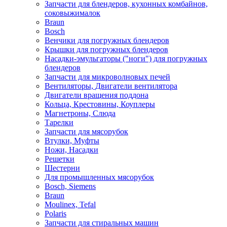
Запчасти для блендеров, кухонных комбайнов,
соковыжималок
Braun
Bosch
Венчики для погружных блендеров
Крышки для погружных блендеров
Насадки-эмульгаторы ("ноги") для погружных
блендеров
Запчасти для микроволновых печей
Вентиляторы, Двигатели вентилятора
Двигатели вращения поддона
Кольца, Крестовины, Коуплеры
Магнетроны, Слюда
Тарелки
Запчасти для мясорубок
Втулки, Муфты
Ножи, Насадки
Решетки
Шестерни
Для промышленных мясорубок
Bosch, Siemens
Braun
Moulinex, Tefal
Polaris
Запчасти для стиральных машин