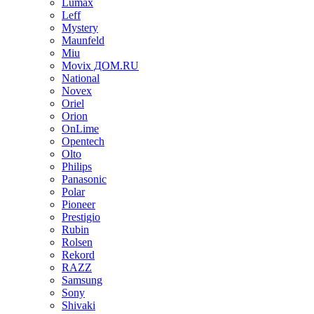
Lumax
Leff
Mystery
Maunfeld
Miu
Movix ДОМ.RU
National
Novex
Oriel
Orion
OnLime
Opentech
Olto
Philips
Panasonic
Polar
Pioneer
Prestigio
Rubin
Rolsen
Rekord
RAZZ
Samsung
Sony
Shivaki