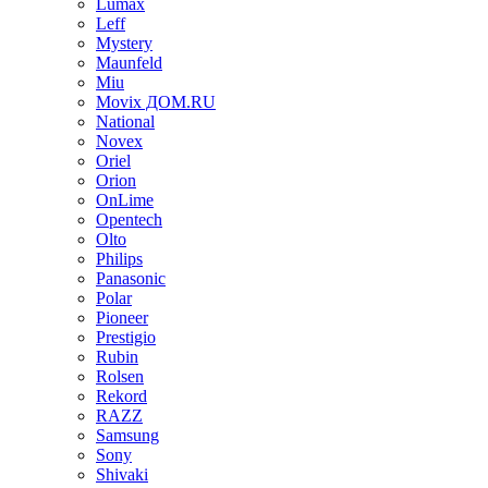
Lumax
Leff
Mystery
Maunfeld
Miu
Movix ДОМ.RU
National
Novex
Oriel
Orion
OnLime
Opentech
Olto
Philips
Panasonic
Polar
Pioneer
Prestigio
Rubin
Rolsen
Rekord
RAZZ
Samsung
Sony
Shivaki