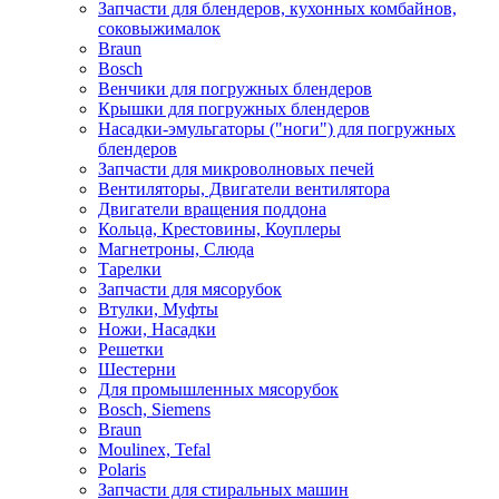
Запчасти для блендеров, кухонных комбайнов,
соковыжималок
Braun
Bosch
Венчики для погружных блендеров
Крышки для погружных блендеров
Насадки-эмульгаторы ("ноги") для погружных
блендеров
Запчасти для микроволновых печей
Вентиляторы, Двигатели вентилятора
Двигатели вращения поддона
Кольца, Крестовины, Коуплеры
Магнетроны, Слюда
Тарелки
Запчасти для мясорубок
Втулки, Муфты
Ножи, Насадки
Решетки
Шестерни
Для промышленных мясорубок
Bosch, Siemens
Braun
Moulinex, Tefal
Polaris
Запчасти для стиральных машин