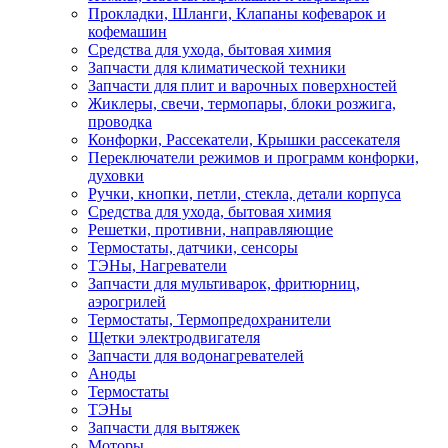
Прокладки, Шланги, Клапаны кофеварок и
кофемашин
Средства для ухода, бытовая химия
Запчасти для климатической техники
Запчасти для плит и варочных поверхностей
Жиклеры, свечи, термопары, блоки розжига,
проводка
Конфорки, Рассекатели, Крышки рассекателя
Переключатели режимов и программ конфорки,
духовки
Ручки, кнопки, петли, стекла, детали корпуса
Средства для ухода, бытовая химия
Решетки, противни, направляющие
Термостаты, датчики, сенсоры
ТЭНы, Нагреватели
Запчасти для мультиварок, фритюрниц,
аэрогрилей
Термостаты, Термопредохранители
Щетки электродвигателя
Запчасти для водонагревателей
Аноды
Термостаты
ТЭНы
Запчасти для вытяжек
Моторы