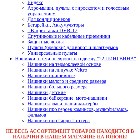
Яндекс
Аэро-мыши, пульты с гироскопом и голосовым
управлением
Для кондиционеров
Батарейки, Аккумуляторы
ТВ-приставки DVB-T2
Спутниковые и кабельные приемники
Защитные чехлы
Пульты (брелоки) для ворот и шлагбаумов
Универсальные пульты
Нашивки, патчи, шевроны на одежду "22 ПИНГВИНА"
Нашивки на термоклеевой основе
Нашивки на липучке Velcro
Нашивки пришивные
Нашивки малого и среднего размера
Нашивки большого размера
Нашивки детские
Нашивки байкерские, мото-нашивки
Нашивки-флаги, нашивки-гербы
Нашивки про героев комиксов, мультфильмов,
фильмов
Нашивки про Гарри Поттера
НЕ ВЕСЬ АССОРТИМЕНТ ТОВАРОВ НАХОДИТСЯ В
НАЛИЧИИ В НАШЕМ МАГАЗИНЕ НА ЮНОНЕ!