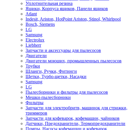
Уплотнительная резина
Ящики, Корпуса ящиков, Панели ящиков
Atlant
Indesit, Ariston, HotPoint Ariston, Stinol, Whirlpool
Bosch, Siemens
LG
Samsung
Electrolux
Liebherr
Запчасти и аксессуары для пылесосов
Двигатели
Двигатели моющих, промышленных пылесосов
Трубки
Шланги, Ручки, Фитинги
Щетки, Турбо-щетки, Насадки
Samsung
LG
Пылесборники и фильтры для пылесосов
Мешки-пылесборники
Фильтры
Запчасти для электробритв, машинок для стрижки,
триммеров
Запчасти для кофеварок, кофемашин, чайников
Датчики, Предохранители, Термопредохранители
Помпы, Насосы кофемашин и кофеварок