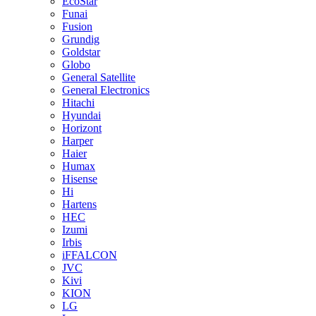
EcoStar
Funai
Fusion
Grundig
Goldstar
Globo
General Satellite
General Electronics
Hitachi
Hyundai
Horizont
Harper
Haier
Humax
Hisense
Hi
Hartens
HEC
Izumi
Irbis
iFFALCON
JVC
Kivi
KION
LG