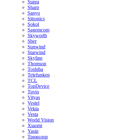
Supra
Sharp
Sanyo
Sitronics
Sokol
Sagemcom
Skyworth
Sber
Sunwind
Starwind
Skyline
Thomson
Toshiba
Telefunken
TCL
TopDevice
Tuvio
Vityas
Vestel
Vekta
Vesta
World Vision
Xiaomi
Yasin
Триколор