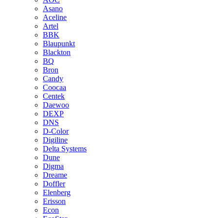
Asano
Aceline
Artel
BBK
Blaupunkt
Blackton
BQ
Bron
Candy
Coocaa
Centek
Daewoo
DEXP
DNS
D-Color
Digiline
Delta Systems
Dune
Digma
Dreame
Doffler
Elenberg
Erisson
Econ