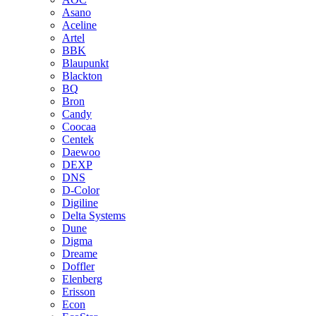
Asano
Aceline
Artel
BBK
Blaupunkt
Blackton
BQ
Bron
Candy
Coocaa
Centek
Daewoo
DEXP
DNS
D-Color
Digiline
Delta Systems
Dune
Digma
Dreame
Doffler
Elenberg
Erisson
Econ