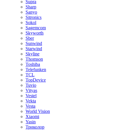
Supra
Sharp
Sanyo
Sitronics
Sokol
Sagemcom
Skyworth
Sber
Sunwind
Starwind
Skyline
Thomson
Toshiba
Telefunken
TCL
TopDevice
Tuvio
Vityas
Vestel
Vekta
Vesta
World Vision
Xiaomi
Yasin
Триколор