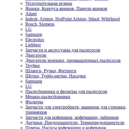
Уплотнительная резина
Ящики, Корпуса ящиков, Панели ящиков
Atlant
Indesit, Ariston, HotPoint Ariston, Stinol, Whirlpool
Bosch, Siemens
LG
Samsung
Electrolux
Liebherr
Запчасти и аксессуары для пылесосов
Двигатели
Двигатели моющих, промышленных пылесосов
Трубки
Шланги, Ручки, Фитинги
Щетки, Турбо-щетки, Насадки
Samsung
LG
Пылесборники и фильтры для пылесосов
Мешки-пылесборники
Фильтры
Запчасти для электробритв, машинок для стрижки,
триммеров
Запчасти для кофеварок, кофемашин, чайников
Датчики, Предохранители, Термопредохранители
Помпы, Насосы кофемашин и кофеварок