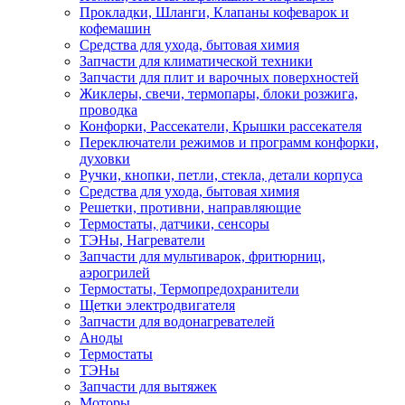
Прокладки, Шланги, Клапаны кофеварок и
кофемашин
Средства для ухода, бытовая химия
Запчасти для климатической техники
Запчасти для плит и варочных поверхностей
Жиклеры, свечи, термопары, блоки розжига,
проводка
Конфорки, Рассекатели, Крышки рассекателя
Переключатели режимов и программ конфорки,
духовки
Ручки, кнопки, петли, стекла, детали корпуса
Средства для ухода, бытовая химия
Решетки, противни, направляющие
Термостаты, датчики, сенсоры
ТЭНы, Нагреватели
Запчасти для мультиварок, фритюрниц,
аэрогрилей
Термостаты, Термопредохранители
Щетки электродвигателя
Запчасти для водонагревателей
Аноды
Термостаты
ТЭНы
Запчасти для вытяжек
Моторы