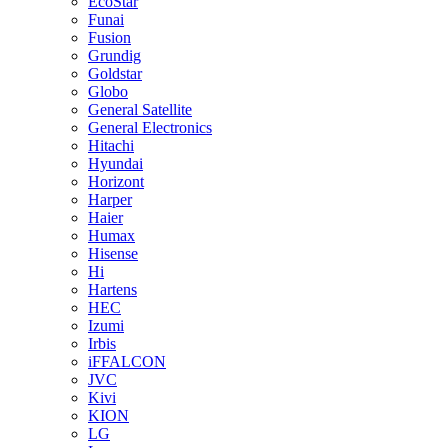
EcoStar
Funai
Fusion
Grundig
Goldstar
Globo
General Satellite
General Electronics
Hitachi
Hyundai
Horizont
Harper
Haier
Humax
Hisense
Hi
Hartens
HEC
Izumi
Irbis
iFFALCON
JVC
Kivi
KION
LG