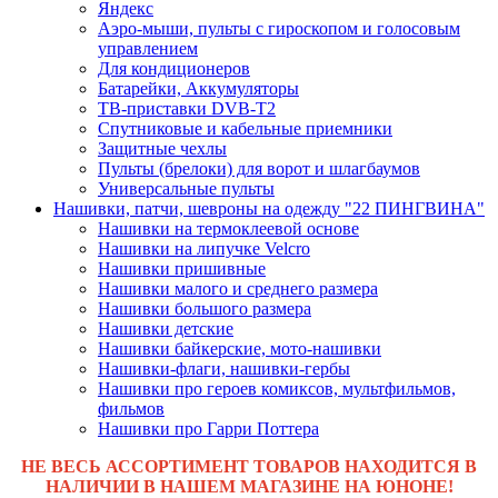
Яндекс
Аэро-мыши, пульты с гироскопом и голосовым
управлением
Для кондиционеров
Батарейки, Аккумуляторы
ТВ-приставки DVB-T2
Спутниковые и кабельные приемники
Защитные чехлы
Пульты (брелоки) для ворот и шлагбаумов
Универсальные пульты
Нашивки, патчи, шевроны на одежду "22 ПИНГВИНА"
Нашивки на термоклеевой основе
Нашивки на липучке Velcro
Нашивки пришивные
Нашивки малого и среднего размера
Нашивки большого размера
Нашивки детские
Нашивки байкерские, мото-нашивки
Нашивки-флаги, нашивки-гербы
Нашивки про героев комиксов, мультфильмов,
фильмов
Нашивки про Гарри Поттера
НЕ ВЕСЬ АССОРТИМЕНТ ТОВАРОВ НАХОДИТСЯ В
НАЛИЧИИ В НАШЕМ МАГАЗИНЕ НА ЮНОНЕ!