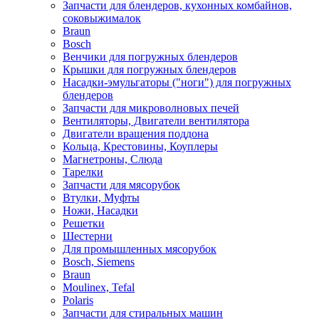
Запчасти для блендеров, кухонных комбайнов,
соковыжималок
Braun
Bosch
Венчики для погружных блендеров
Крышки для погружных блендеров
Насадки-эмульгаторы ("ноги") для погружных
блендеров
Запчасти для микроволновых печей
Вентиляторы, Двигатели вентилятора
Двигатели вращения поддона
Кольца, Крестовины, Коуплеры
Магнетроны, Слюда
Тарелки
Запчасти для мясорубок
Втулки, Муфты
Ножи, Насадки
Решетки
Шестерни
Для промышленных мясорубок
Bosch, Siemens
Braun
Moulinex, Tefal
Polaris
Запчасти для стиральных машин