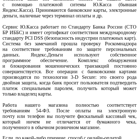
с помощью платежной ситемы Ю.Касса
(бывшая
Яндекс.Касса). Принимаются банковские карты, электронные
деньги, наличные через терминал оплаты и др.
Сервис Ю.Касса работает по Стандарту Банка России
(СТО
БР ИББС) и имеет сертификат соответствия международному
стандарту PCI DSS
(безопасность
индустрии платежных карт).
Система без замечаний прошла проверку Роскомнадзора
на соответствие требованиям по защите персональных
данных. Яндекс.Деньги используют собственное
программное обеспечение. Комплекс обнаружения
и блокирования мошеннических транзакций постоянно
совершенствуется. Все операции с банковскими картами
производятся по технологии 3-D Secure: это своего рода
двойная защита, когда банк просит пользователя подтвердить
платеж специальным паролем, получить который может
только владелец карты.
Работа нашего магазина полностью соответствует
требованиям 54-ФЗ. После оплаты на электронную
почту или телефон вы получите фискальный кассовый чек,
который ничем не отличается от бумажного чека,
полученного в обычном розничном магазине.
Если, по
какой-либо
причине, способ с онлайн-оплатой