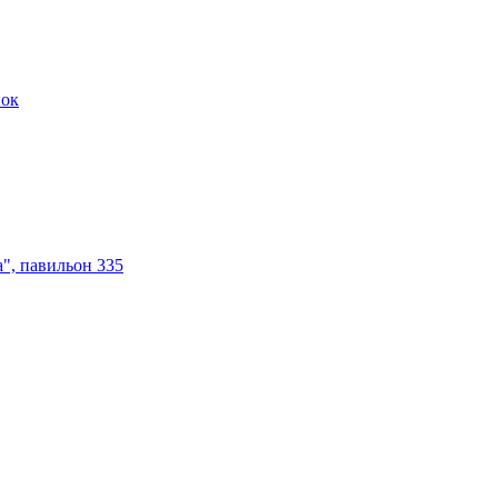
нок
а", павильон 335