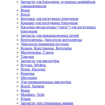
Запчасти для блендеров, кухонных комбайнов,
соковыжималок
Braun
Bosch
Венчики для погружных блендеров
Крышки для погружных блендеров
Насадки-эмульгаторы ("ноги") для погружных
блендеров
Запчасти для микроволновых печей
Вентиляторы, Двигатели вентилятора
Двигатели вращения поддона
Кольца, Крестовины, Коуплеры
Магнетроны, Слюда
Тарелки
Запчасти для мясорубок
Втулки, Муфты
Ножи, Насадки
Решетки
Шестерни
Для промышленных мясорубок
Bosch, Siemens
Braun
Moulinex, Tefal
Polaris
Запчасти для стиральных машин