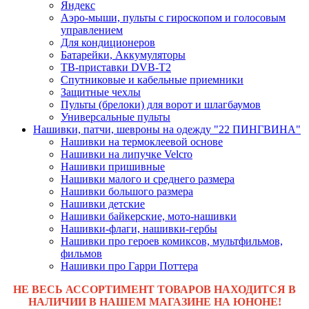
Яндекс
Аэро-мыши, пульты с гироскопом и голосовым
управлением
Для кондиционеров
Батарейки, Аккумуляторы
ТВ-приставки DVB-T2
Спутниковые и кабельные приемники
Защитные чехлы
Пульты (брелоки) для ворот и шлагбаумов
Универсальные пульты
Нашивки, патчи, шевроны на одежду "22 ПИНГВИНА"
Нашивки на термоклеевой основе
Нашивки на липучке Velcro
Нашивки пришивные
Нашивки малого и среднего размера
Нашивки большого размера
Нашивки детские
Нашивки байкерские, мото-нашивки
Нашивки-флаги, нашивки-гербы
Нашивки про героев комиксов, мультфильмов,
фильмов
Нашивки про Гарри Поттера
НЕ ВЕСЬ АССОРТИМЕНТ ТОВАРОВ НАХОДИТСЯ В
НАЛИЧИИ В НАШЕМ МАГАЗИНЕ НА ЮНОНЕ!