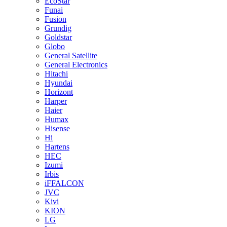
EcoStar
Funai
Fusion
Grundig
Goldstar
Globo
General Satellite
General Electronics
Hitachi
Hyundai
Horizont
Harper
Haier
Humax
Hisense
Hi
Hartens
HEC
Izumi
Irbis
iFFALCON
JVC
Kivi
KION
LG