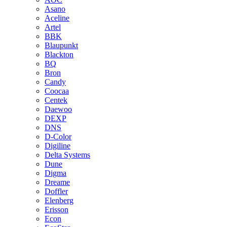
Asano
Aceline
Artel
BBK
Blaupunkt
Blackton
BQ
Bron
Candy
Coocaa
Centek
Daewoo
DEXP
DNS
D-Color
Digiline
Delta Systems
Dune
Digma
Dreame
Doffler
Elenberg
Erisson
Econ