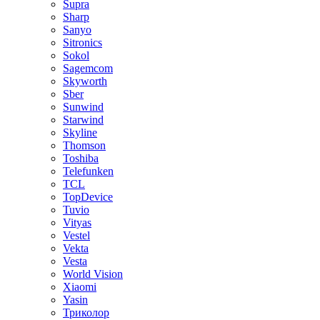
Supra
Sharp
Sanyo
Sitronics
Sokol
Sagemcom
Skyworth
Sber
Sunwind
Starwind
Skyline
Thomson
Toshiba
Telefunken
TCL
TopDevice
Tuvio
Vityas
Vestel
Vekta
Vesta
World Vision
Xiaomi
Yasin
Триколор