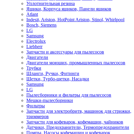
Уплотнительная резина
Ящики, Корпуса ящиков, Панели ящиков
Atlant
Indesit, Ariston, HotPoint Ariston, Stinol, Whirlpool
Bosch, Siemens
LG
Samsung
Electrolux
Liebherr
Запчасти и аксессуары для пылесосов
Двигатели
Двигатели моющих, промышленных пылесосов
Трубки
Шланги, Ручки, Фитинги
Щетки, Турбо-щетки, Насадки
Samsung
LG
Пылесборники и фильтры для пылесосов
Мешки-пылесборники
Фильтры
Запчасти для электробритв, машинок для стрижки,
триммеров
Запчасти для кофеварок, кофемашин, чайников
Датчики, Предохранители, Термопредохранители
Помпы, Насосы кофемашин и кофеварок