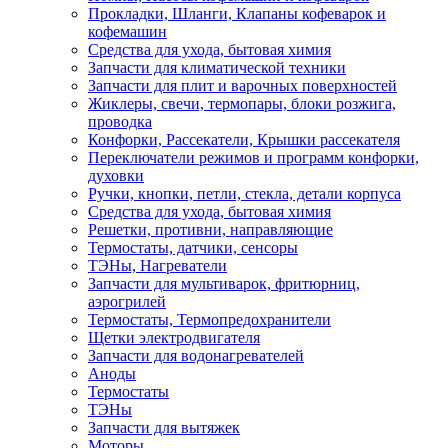
Прокладки, Шланги, Клапаны кофеварок и
кофемашин
Средства для ухода, бытовая химия
Запчасти для климатической техники
Запчасти для плит и варочных поверхностей
Жиклеры, свечи, термопары, блоки розжига,
проводка
Конфорки, Рассекатели, Крышки рассекателя
Переключатели режимов и программ конфорки,
духовки
Ручки, кнопки, петли, стекла, детали корпуса
Средства для ухода, бытовая химия
Решетки, противни, направляющие
Термостаты, датчики, сенсоры
ТЭНы, Нагреватели
Запчасти для мультиварок, фритюрниц,
аэрогрилей
Термостаты, Термопредохранители
Щетки электродвигателя
Запчасти для водонагревателей
Аноды
Термостаты
ТЭНы
Запчасти для вытяжек
Моторы