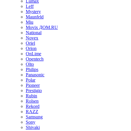
Lumax
Leff
Mystery
Maunfeld
Miu
Movix ДОМ.RU
National
Novex
Oriel
Orion
OnLime
Opentech
Olto
Philips
Panasonic
Polar
Pioneer
Prestigio
Rubin
Rolsen
Rekord
RAZZ
Samsung
Sony
Shivaki