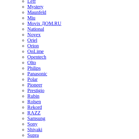
Leff
Mystery
Maunfeld
Miu
Movix ДОМ.RU
National
Novex
Oriel
Orion
OnLime
Opentech
Olto
Philips
Panasonic
Polar
Pioneer
Prestigio
Rubin
Rolsen
Rekord
RAZZ
Samsung
Sony
Shivaki
Supra