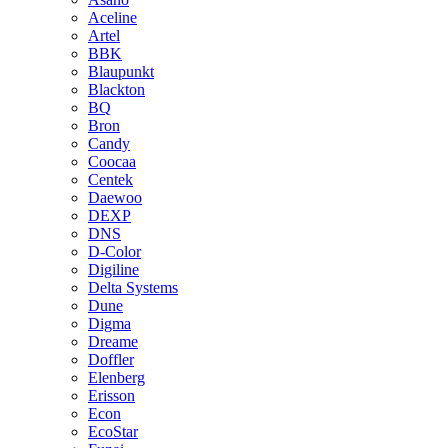
Aceline
Artel
BBK
Blaupunkt
Blackton
BQ
Bron
Candy
Coocaa
Centek
Daewoo
DEXP
DNS
D-Color
Digiline
Delta Systems
Dune
Digma
Dreame
Doffler
Elenberg
Erisson
Econ
EcoStar