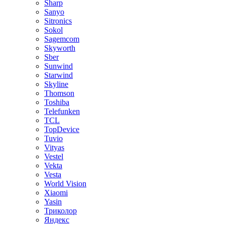
Sharp
Sanyo
Sitronics
Sokol
Sagemcom
Skyworth
Sber
Sunwind
Starwind
Skyline
Thomson
Toshiba
Telefunken
TCL
TopDevice
Tuvio
Vityas
Vestel
Vekta
Vesta
World Vision
Xiaomi
Yasin
Триколор
Яндекс