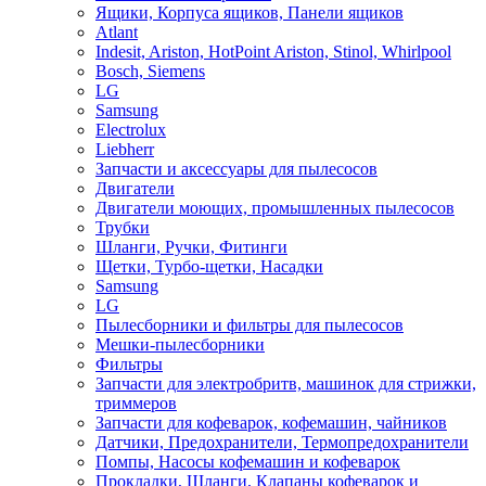
Ящики, Корпуса ящиков, Панели ящиков
Atlant
Indesit, Ariston, HotPoint Ariston, Stinol, Whirlpool
Bosch, Siemens
LG
Samsung
Electrolux
Liebherr
Запчасти и аксессуары для пылесосов
Двигатели
Двигатели моющих, промышленных пылесосов
Трубки
Шланги, Ручки, Фитинги
Щетки, Турбо-щетки, Насадки
Samsung
LG
Пылесборники и фильтры для пылесосов
Мешки-пылесборники
Фильтры
Запчасти для электробритв, машинок для стрижки,
триммеров
Запчасти для кофеварок, кофемашин, чайников
Датчики, Предохранители, Термопредохранители
Помпы, Насосы кофемашин и кофеварок
Прокладки, Шланги, Клапаны кофеварок и