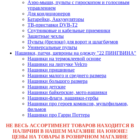
Аэро-мыши, пульты с гироскопом и голосовым
управлением
Для кондиционеров
Батарейки, Аккумуляторы
ТВ-приставки DVB-T2
Спутниковые и кабельные приемники
Защитные чехлы
Пульты (брелоки) для ворот и шлагбаумов
Универсальные пульты
Нашивки, патчи, шевроны на одежду "22 ПИНГВИНА"
Нашивки на термоклеевой основе
Нашивки на липучке Velcro
Нашивки пришивные
Нашивки малого и среднего размера
Нашивки большого размера
Нашивки детские
Нашивки байкерские, мото-нашивки
Нашивки-флаги, нашивки-гербы
Нашивки про героев комиксов, мультфильмов,
фильмов
Нашивки про Гарри Поттера
НЕ ВЕСЬ АССОРТИМЕНТ ТОВАРОВ НАХОДИТСЯ В
НАЛИЧИИ В НАШЕМ МАГАЗИНЕ НА ЮНОНЕ!
ЦЕНЫ НА ТОВАРЫ В РОЗНИЧНОМ МАГАЗИНЕ