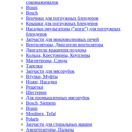
соковыжималок
Braun
Bosch
Венчики для погружных блендеров
Крышки для погружных блендеров
Насадки-эмульгаторы ("ноги") для погружных
блендеров
Запчасти для микроволновых печей
Вентиляторы, Двигатели вентилятора
Двигатели вращения поддона
Кольца, Крестовины, Коуплеры
Магнетроны, Слюда
Тарелки
Запчасти для мясорубок
Втулки, Муфты
Ножи, Насадки
Решетки
Шестерни
Для промышленных мясорубок
Bosch, Siemens
Braun
Moulinex, Tefal
Polaris
Запчасти для стиральных машин
Амортизаторы, Пальцы