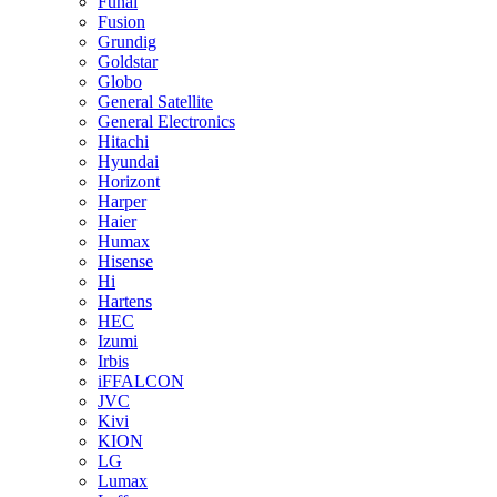
Funai
Fusion
Grundig
Goldstar
Globo
General Satellite
General Electronics
Hitachi
Hyundai
Horizont
Harper
Haier
Humax
Hisense
Hi
Hartens
HEC
Izumi
Irbis
iFFALCON
JVC
Kivi
KION
LG
Lumax