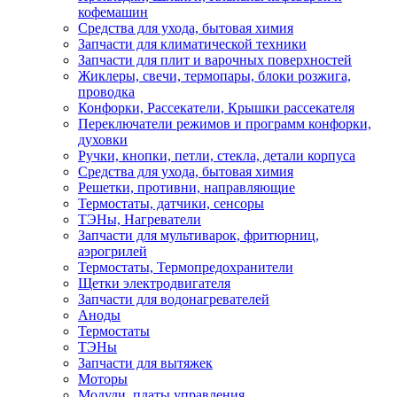
кофемашин
Средства для ухода, бытовая химия
Запчасти для климатической техники
Запчасти для плит и варочных поверхностей
Жиклеры, свечи, термопары, блоки розжига,
проводка
Конфорки, Рассекатели, Крышки рассекателя
Переключатели режимов и программ конфорки,
духовки
Ручки, кнопки, петли, стекла, детали корпуса
Средства для ухода, бытовая химия
Решетки, противни, направляющие
Термостаты, датчики, сенсоры
ТЭНы, Нагреватели
Запчасти для мультиварок, фритюрниц,
аэрогрилей
Термостаты, Термопредохранители
Щетки электродвигателя
Запчасти для водонагревателей
Аноды
Термостаты
ТЭНы
Запчасти для вытяжек
Моторы
Модули, платы управления