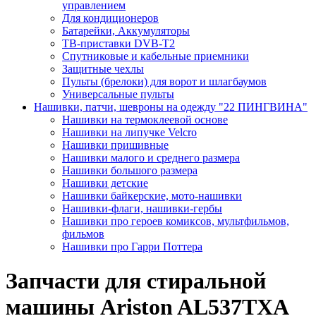
управлением
Для кондиционеров
Батарейки, Аккумуляторы
ТВ-приставки DVB-T2
Спутниковые и кабельные приемники
Защитные чехлы
Пульты (брелоки) для ворот и шлагбаумов
Универсальные пульты
Нашивки, патчи, шевроны на одежду "22 ПИНГВИНА"
Нашивки на термоклеевой основе
Нашивки на липучке Velcro
Нашивки пришивные
Нашивки малого и среднего размера
Нашивки большого размера
Нашивки детские
Нашивки байкерские, мото-нашивки
Нашивки-флаги, нашивки-гербы
Нашивки про героев комиксов, мультфильмов,
фильмов
Нашивки про Гарри Поттера
Запчасти для стиральной
машины Ariston AL537TXA