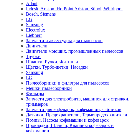
Atlant
Indesit, Ariston, HotPoint Ariston, Stinol, Whirlpool
Bosch, Siemens
LG
Samsung
Electrolux
Liebherr
Запчасти и аксессуары для пылесосов
Двигатели
Двигатели моющих, промышленных пылесосов
Трубки
Шланги, Ручки, Фитинги
Щетки, Турбо-щетки, Насадки
Samsung
LG
Пылесборники и фильтры для пылесосов
Мешки-пылесборники
Фильтры
Запчасти для электробритв, машинок для стрижки,
триммеров
Запчасти для кофеварок, кофемашин, чайников
Датчики, Предохранители, Термопредохранители
Помпы, Насосы кофемашин и кофеварок
Прокладки, Шланги, Клапаны кофеварок и
кофемашин