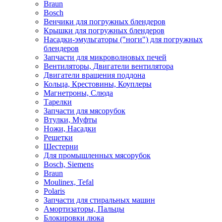
Braun
Bosch
Венчики для погружных блендеров
Крышки для погружных блендеров
Насадки-эмульгаторы ("ноги") для погружных
блендеров
Запчасти для микроволновых печей
Вентиляторы, Двигатели вентилятора
Двигатели вращения поддона
Кольца, Крестовины, Коуплеры
Магнетроны, Слюда
Тарелки
Запчасти для мясорубок
Втулки, Муфты
Ножи, Насадки
Решетки
Шестерни
Для промышленных мясорубок
Bosch, Siemens
Braun
Moulinex, Tefal
Polaris
Запчасти для стиральных машин
Амортизаторы, Пальцы
Блокировки люка