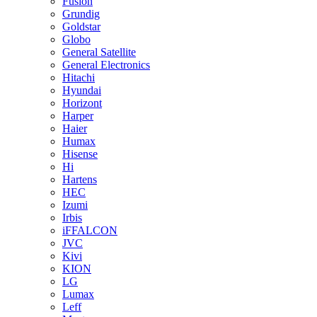
Fusion
Grundig
Goldstar
Globo
General Satellite
General Electronics
Hitachi
Hyundai
Horizont
Harper
Haier
Humax
Hisense
Hi
Hartens
HEC
Izumi
Irbis
iFFALCON
JVC
Kivi
KION
LG
Lumax
Leff