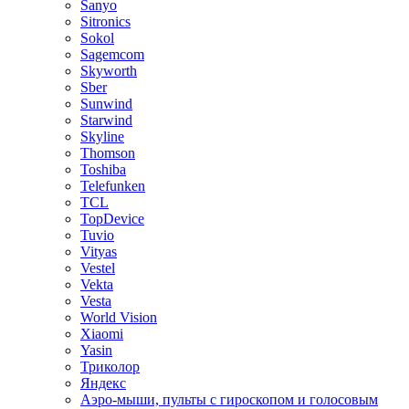
Sanyo
Sitronics
Sokol
Sagemcom
Skyworth
Sber
Sunwind
Starwind
Skyline
Thomson
Toshiba
Telefunken
TCL
TopDevice
Tuvio
Vityas
Vestel
Vekta
Vesta
World Vision
Xiaomi
Yasin
Триколор
Яндекс
Аэро-мыши, пульты с гироскопом и голосовым