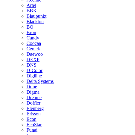
Artel
BBK
Blaupunkt
Blackton
BQ
Bron
Candy
Coocaa
Centek
Daewoo
DEXP
DNS
D-Color
Digiline
Delta Systems
Dune
Digma
Dreame
Doffler
Elenberg
Erisson
Econ
EcoStar
Funai