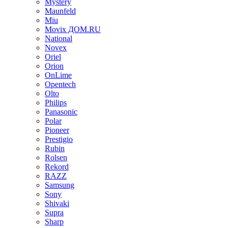
Mystery
Maunfeld
Miu
Movix ДОМ.RU
National
Novex
Oriel
Orion
OnLime
Opentech
Olto
Philips
Panasonic
Polar
Pioneer
Prestigio
Rubin
Rolsen
Rekord
RAZZ
Samsung
Sony
Shivaki
Supra
Sharp