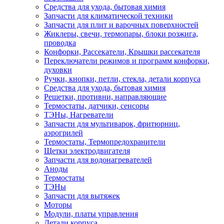
Средства для ухода, бытовая химия
Запчасти для климатической техники
Запчасти для плит и варочных поверхностей
Жиклеры, свечи, термопары, блоки розжига,
проводка
Конфорки, Рассекатели, Крышки рассекателя
Переключатели режимов и программ конфорки,
духовки
Ручки, кнопки, петли, стекла, детали корпуса
Средства для ухода, бытовая химия
Решетки, противни, направляющие
Термостаты, датчики, сенсоры
ТЭНы, Нагреватели
Запчасти для мультиварок, фритюрниц,
аэрогрилей
Термостаты, Термопредохранители
Щетки электродвигателя
Запчасти для водонагревателей
Аноды
Термостаты
ТЭНы
Запчасти для вытяжек
Моторы
Модули, платы управления
Детали корпуса