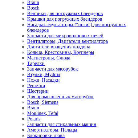
Braun
Bosch
Венчики для погружных блендеров
Крышки для погружных блендеров
Насадки-эмульгаторы ("ноги") для погружных
блендеров
Запчасти для микроволновых печей
Вентиляторы, Двигатели вентилятора
Двигатели вращения поддона
Кольца, Крестовины, Коуплеры
Магнетроны, Слюда
Тарелки
Запчасти для мясорубок
Втулки, Муфты
Ножи, Насадки
Решетки
Шестерни
Для промышленных мясорубок
Bosch, Siemens
Braun
Moulinex, Tefal
Polaris
Запчасти для стиральных машин
Амортизаторы, Пальцы
Блокировки люка