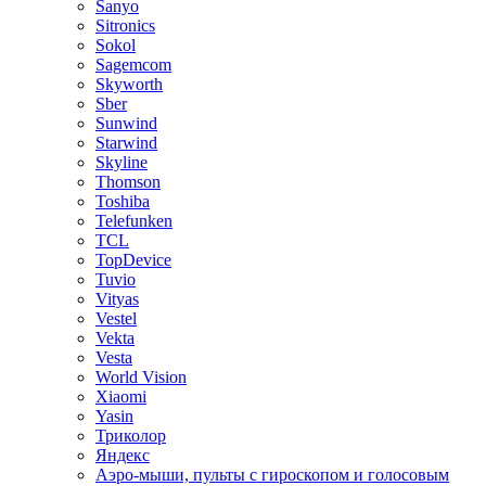
Sanyo
Sitronics
Sokol
Sagemcom
Skyworth
Sber
Sunwind
Starwind
Skyline
Thomson
Toshiba
Telefunken
TCL
TopDevice
Tuvio
Vityas
Vestel
Vekta
Vesta
World Vision
Xiaomi
Yasin
Триколор
Яндекс
Аэро-мыши, пульты с гироскопом и голосовым