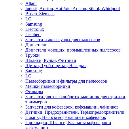
Atlant
Indesit, Ariston, HotPoint Ariston, Stinol, Whirlpool
Bosch, Siemens
LG
Samsung
Electrolux
Liebherr
Запчасти и аксессуары для пылесосов
Двигатели
Двигатели моющих, промышленных пылесосов
Трубки
Шланги, Ручки, Фитинги
Щетки, Турбо-щетки, Насадки
Samsung
LG
Пылесборники и фильтры для пылесосов
Мешки-пылесборники
Фильтры
Запчасти для электробритв, машинок для стрижки,
триммеров
Запчасти для кофеварок, кофемашин, чайников
Датчики, Предохранители, Термопредохранители
Помпы, Насосы кофемашин и кофеварок
Прокладки, Шланги, Клапаны кофеварок и
кофемашин