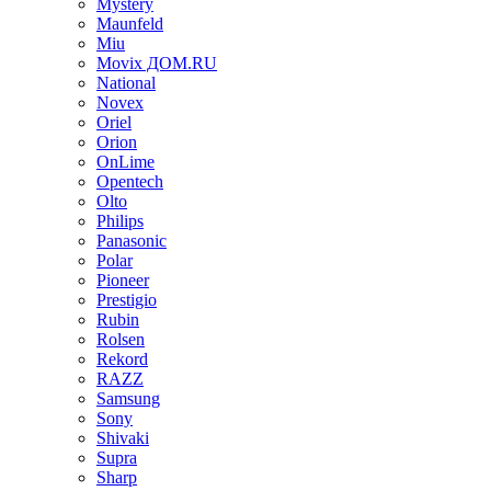
Mystery
Maunfeld
Miu
Movix ДОМ.RU
National
Novex
Oriel
Orion
OnLime
Opentech
Olto
Philips
Panasonic
Polar
Pioneer
Prestigio
Rubin
Rolsen
Rekord
RAZZ
Samsung
Sony
Shivaki
Supra
Sharp