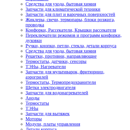
Средства для ухода, бытовая химия
Запчасти для климатической техники
Запчасти для плит и варочных поверхностей
Жиклеры, свечи, термопары, блоки розжига,
проводка
Конфорки, Рассекатели, Крышки рассекателя
Переключатели режимов и программ конфорки,
духовки
Ручки, кнопки, петли, стекла, детали корпуса
Средства для ухода, бытовая химия
Решетки, противни, направляющие
Термостаты, датчики, сенсоры
ТЭНы, Нагреватели
Запчасти для мультиварок, фритюрниц,
аэрогрилей
Термостаты, Термопредохранители
Щетки электродвигателя
Запчасти для водонагревателей
Аноды
Термостаты
ТЭНы
Запчасти для вытяжек
Моторы
Модули, платы управления
Детали корпуса