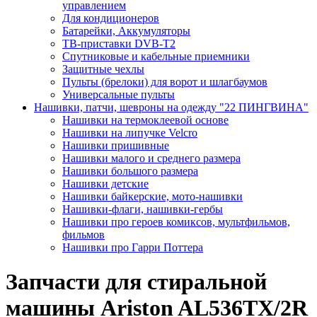
управлением
Для кондиционеров
Батарейки, Аккумуляторы
ТВ-приставки DVB-T2
Спутниковые и кабельные приемники
Защитные чехлы
Пульты (брелоки) для ворот и шлагбаумов
Универсальные пульты
Нашивки, патчи, шевроны на одежду "22 ПИНГВИНА"
Нашивки на термоклеевой основе
Нашивки на липучке Velcro
Нашивки пришивные
Нашивки малого и среднего размера
Нашивки большого размера
Нашивки детские
Нашивки байкерские, мото-нашивки
Нашивки-флаги, нашивки-гербы
Нашивки про героев комиксов, мультфильмов,
фильмов
Нашивки про Гарри Поттера
Запчасти для стиральной
машины Ariston AL536TX/2R