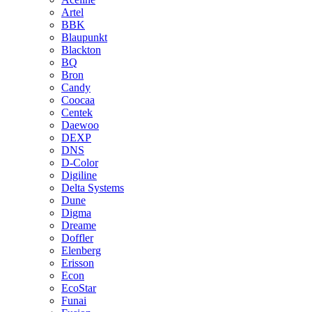
Artel
BBK
Blaupunkt
Blackton
BQ
Bron
Candy
Coocaa
Centek
Daewoo
DEXP
DNS
D-Color
Digiline
Delta Systems
Dune
Digma
Dreame
Doffler
Elenberg
Erisson
Econ
EcoStar
Funai