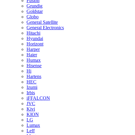
Fusion
Grundig
Goldstar
Globo
General Satellite
General Electronics
Hitachi
Hyundai
Horizont
Harper
Haier
Humax
Hisense
Hi
Hartens
HEC
Izumi
Irbis
iFFALCON
JVC
Kivi
KION
LG
Lumax
Leff