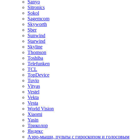
Sanyo
Sitronics
Sokol
Sagemcom
Skyworth
Sber
Sunwind
Starwind
Skyline
Thomson
Toshiba
Telefunken
TCL
TopDevice
Tuvio
Vityas
Vestel
Vekta
Vesta
World Vision
Xiaomi
Yasin
Триколор
Яндекс
Аэро-мыши, пульты с гироскопом и голосовым