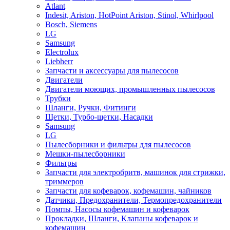
Atlant
Indesit, Ariston, HotPoint Ariston, Stinol, Whirlpool
Bosch, Siemens
LG
Samsung
Electrolux
Liebherr
Запчасти и аксессуары для пылесосов
Двигатели
Двигатели моющих, промышленных пылесосов
Трубки
Шланги, Ручки, Фитинги
Щетки, Турбо-щетки, Насадки
Samsung
LG
Пылесборники и фильтры для пылесосов
Мешки-пылесборники
Фильтры
Запчасти для электробритв, машинок для стрижки,
триммеров
Запчасти для кофеварок, кофемашин, чайников
Датчики, Предохранители, Термопредохранители
Помпы, Насосы кофемашин и кофеварок
Прокладки, Шланги, Клапаны кофеварок и
кофемашин