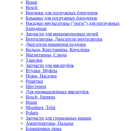
Braun
Bosch
Венчики для погружных блендеров
Крышки для погружных блендеров
Насадки-эмульгаторы ("ноги") для погружных
блендеров
Запчасти для микроволновых печей
Вентиляторы, Двигатели вентилятора
Двигатели вращения поддона
Кольца, Крестовины, Коуплеры
Магнетроны, Слюда
Тарелки
Запчасти для мясорубок
Втулки, Муфты
Ножи, Насадки
Решетки
Шестерни
Для промышленных мясорубок
Bosch, Siemens
Braun
Moulinex, Tefal
Polaris
Запчасти для стиральных машин
Амортизаторы, Пальцы
Блокировки люка