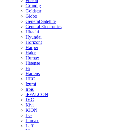
Fusion
Grundig
Goldstar
Globo
General Satellite
General Electronics
Hitachi
Hyundai
Horizont
Harper
Haier
Humax
Hisense
Hi
Hartens
HEC
Izumi
Irbis
iFFALCON
JVC
Kivi
KION
LG
Lumax
Leff