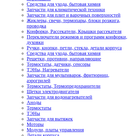
Средства для ухода, бытовая химия
Запчасти для климатической техники
Запчасти для плит и варочных поверхностей
Жиклеры, свечи, термопары, блоки розжига,
проводка
Конфорки, Рассекатели, Крышки рассекателя
Переключатели режимов и программ конфорки,
духовки
Ручки, кнопки, петли, стекла, детали корпуса
Средства для ухода, бытовая химия
Решетки, противни, направляющие
Термостаты, датчики, сенсоры
ТЭНы, Нагреватели
Запчасти для мультиварок, фритюрниц,
аэрогрилей
Термостаты, Термопредохранители
Щетки электродвигателя
Запчасти для водонагревателей
Аноды
Термостаты
ТЭНы
Запчасти для вытяжек
Моторы
Модули, платы управления
Детали корпуса