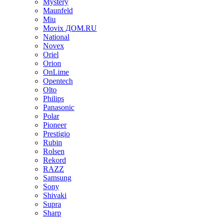
Mystery
Maunfeld
Miu
Movix ДОМ.RU
National
Novex
Oriel
Orion
OnLime
Opentech
Olto
Philips
Panasonic
Polar
Pioneer
Prestigio
Rubin
Rolsen
Rekord
RAZZ
Samsung
Sony
Shivaki
Supra
Sharp