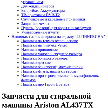
управлением
Для кондиционеров
Батарейки, Аккумуляторы
ТВ-приставки DVB-T2
Спутниковые и кабельные приемники
Защитные чехлы
Пульты (брелоки) для ворот и шлагбаумов
Универсальные пульты
Нашивки, патчи, шевроны на одежду "22 ПИНГВИНА"
Нашивки на термоклеевой основе
Нашивки на липучке Velcro
Нашивки пришивные
Нашивки малого и среднего размера
Нашивки большого размера
Нашивки детские
Нашивки байкерские, мото-нашивки
Нашивки-флаги, нашивки-гербы
Нашивки про героев комиксов, мультфильмов,
фильмов
Нашивки про Гарри Поттера
Запчасти для стиральной
машины Ariston AL437TX