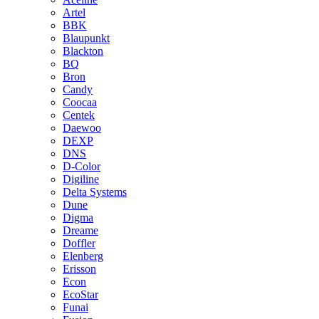
Artel
BBK
Blaupunkt
Blackton
BQ
Bron
Candy
Coocaa
Centek
Daewoo
DEXP
DNS
D-Color
Digiline
Delta Systems
Dune
Digma
Dreame
Doffler
Elenberg
Erisson
Econ
EcoStar
Funai