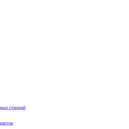
сных станций
ншетов