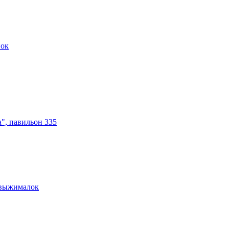
нок
а", павильон 335
овыжималок