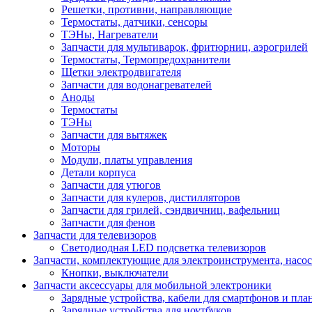
Решетки, противни, направляющие
Термостаты, датчики, сенсоры
ТЭНы, Нагреватели
Запчасти для мультиварок, фритюрниц, аэрогрилей
Термостаты, Термопредохранители
Щетки электродвигателя
Запчасти для водонагревателей
Аноды
Термостаты
ТЭНы
Запчасти для вытяжек
Моторы
Модули, платы управления
Детали корпуса
Запчасти для утюгов
Запчасти для кулеров, дистилляторов
Запчасти для грилей, сэндвичниц, вафельниц
Запчасти для фенов
Запчасти для телевизоров
Светодиодная LED подсветка телевизоров
Запчасти, комплектующие для электроинструмента, насо
Кнопки, выключатели
Запчасти аксессуары для мобильной электроники
Зарядные устройства, кабели для смартфонов и пла
Зарядные устройства для ноутбуков