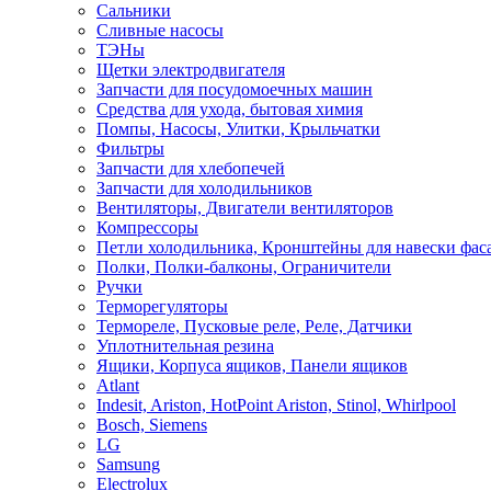
Сальники
Сливные насосы
ТЭНы
Щетки электродвигателя
Запчасти для посудомоечных машин
Средства для ухода, бытовая химия
Помпы, Насосы, Улитки, Крыльчатки
Фильтры
Запчасти для хлебопечей
Запчасти для холодильников
Вентиляторы, Двигатели вентиляторов
Компрессоры
Петли холодильника, Кронштейны для навески фас
Полки, Полки-балконы, Ограничители
Ручки
Терморегуляторы
Термореле, Пусковые реле, Реле, Датчики
Уплотнительная резина
Ящики, Корпуса ящиков, Панели ящиков
Atlant
Indesit, Ariston, HotPoint Ariston, Stinol, Whirlpool
Bosch, Siemens
LG
Samsung
Electrolux