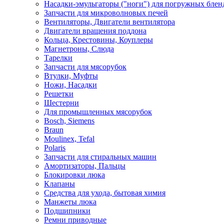
Насадки-эмульгаторы ("ноги") для погружных блен
Запчасти для микроволновых печей
Вентиляторы, Двигатели вентилятора
Двигатели вращения поддона
Кольца, Крестовины, Коуплеры
Магнетроны, Слюда
Тарелки
Запчасти для мясорубок
Втулки, Муфты
Ножи, Насадки
Решетки
Шестерни
Для промышленных мясорубок
Bosch, Siemens
Braun
Moulinex, Tefal
Polaris
Запчасти для стиральных машин
Амортизаторы, Пальцы
Блокировки люка
Клапаны
Средства для ухода, бытовая химия
Манжеты люка
Подшипники
Ремни приводные