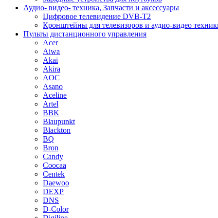
Аудио- видео- техника, Запчасти и аксессуары
Цифровое телевидение DVB-T2
Кронштейны для телевизоров и аудио-видео техник
Пульты дистанционного управления
Acer
Aiwa
Akai
Akira
AOC
Asano
Aceline
Artel
BBK
Blaupunkt
Blackton
BQ
Bron
Candy
Coocaa
Centek
Daewoo
DEXP
DNS
D-Color
Digiline