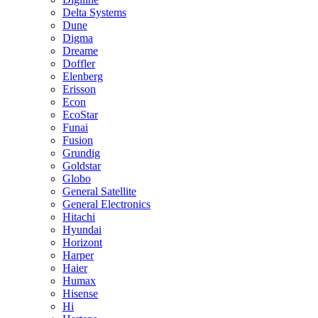
Delta Systems
Dune
Digma
Dreame
Doffler
Elenberg
Erisson
Econ
EcoStar
Funai
Fusion
Grundig
Goldstar
Globo
General Satellite
General Electronics
Hitachi
Hyundai
Horizont
Harper
Haier
Humax
Hisense
Hi