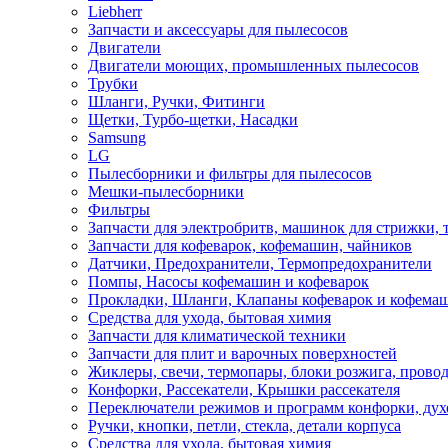
Liebherr
Запчасти и аксессуары для пылесосов
Двигатели
Двигатели моющих, промышленных пылесосов
Трубки
Шланги, Ручки, Фитинги
Щетки, Турбо-щетки, Насадки
Samsung
LG
Пылесборники и фильтры для пылесосов
Мешки-пылесборники
Фильтры
Запчасти для электробритв, машинок для стрижки,
Запчасти для кофеварок, кофемашин, чайников
Датчики, Предохранители, Термопредохранители
Помпы, Насосы кофемашин и кофеварок
Прокладки, Шланги, Клапаны кофеварок и кофема
Средства для ухода, бытовая химия
Запчасти для климатической техники
Запчасти для плит и варочных поверхностей
Жиклеры, свечи, термопары, блоки розжига, прово
Конфорки, Рассекатели, Крышки рассекателя
Переключатели режимов и программ конфорки, дух
Ручки, кнопки, петли, стекла, детали корпуса
Средства для ухода, бытовая химия