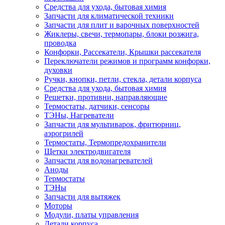
Средства для ухода, бытовая химия
Запчасти для климатической техники
Запчасти для плит и варочных поверхностей
Жиклеры, свечи, термопары, блоки розжига,
проводка
Конфорки, Рассекатели, Крышки рассекателя
Переключатели режимов и программ конфорки,
духовки
Ручки, кнопки, петли, стекла, детали корпуса
Средства для ухода, бытовая химия
Решетки, противни, направляющие
Термостаты, датчики, сенсоры
ТЭНы, Нагреватели
Запчасти для мультиварок, фритюрниц,
аэрогрилей
Термостаты, Термопредохранители
Щетки электродвигателя
Запчасти для водонагревателей
Аноды
Термостаты
ТЭНы
Запчасти для вытяжек
Моторы
Модули, платы управления
Детали корпуса