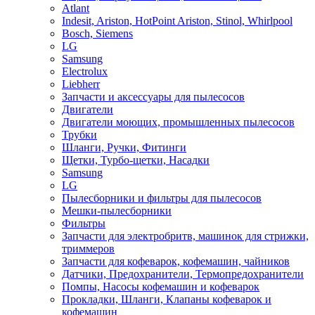
Atlant
Indesit, Ariston, HotPoint Ariston, Stinol, Whirlpool
Bosch, Siemens
LG
Samsung
Electrolux
Liebherr
Запчасти и аксессуары для пылесосов
Двигатели
Двигатели моющих, промышленных пылесосов
Трубки
Шланги, Ручки, Фитинги
Щетки, Турбо-щетки, Насадки
Samsung
LG
Пылесборники и фильтры для пылесосов
Мешки-пылесборники
Фильтры
Запчасти для электробритв, машинок для стрижки,
триммеров
Запчасти для кофеварок, кофемашин, чайников
Датчики, Предохранители, Термопредохранители
Помпы, Насосы кофемашин и кофеварок
Прокладки, Шланги, Клапаны кофеварок и
кофемашин