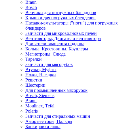
Braun
Bosch
Венчики для погружных блендеров
Крышки для погружных блендеров
Насадки-эмульгаторы ("ноги") для погружных
блендеров
Запчасти для микроволновых печей
Вентиляторы, Двигатели вентилятора
Двигатели вращения поддона
Кольца, Крестовины, Коуплеры
Магнетроны, Слюда
Тарелки
Запчасти для мясорубок
Втулки, Муфты
Ножи, Насадки
Решетки
Шестерни
Для промышленных мясорубок
Bosch, Siemens
Braun
Moulinex, Tefal
Polaris
Запчасти для стиральных машин
Амортизаторы, Пальцы
Блокировки люка