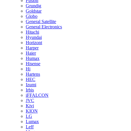
Fusion
Grundig
Goldstar
Globo
General Satellite
General Electronics
Hitachi
Hyundai
Horizont
Harper
Haier
Humax
Hisense
Hi
Hartens
HEC
Izumi
Irbis
iFFALCON
JVC
Kivi
KION
LG
Lumax
Leff