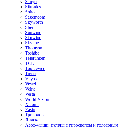
Sanyo
Sitronics
Sokol
Sagemcom
Skyworth
Sber
Sunwind
Starwind
Skyline
Thomson
Toshiba
Telefunken
TCL
TopDevice
Tuvio
Vityas
Vestel
Vekta
Vesta
World Vision
Xiaomi
Yasin
Триколор
Яндекс
Аэро-мыши, пульты с гироскопом и голосовым