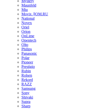
Mystery
Maunfeld
Miu
Movix ДОМ.RU
National
Novex
Oriel
Orion
OnLime
Opentech
Olto
Philips
Panasonic
Polar
Pioneer
Prestigio
Rubin
Rolsen
Rekord
RAZZ
Samsung
Sony
Shivaki
Supra
Sharp