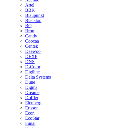
Artel
BBK
Blaupunkt
Blackton
BQ
Bron
Candy
Coocaa
Centek
Daewoo
DEXP
DNS
D-Color
Digiline
Delta Systems
Dune
Digma
Dreame
Doffler
Elenberg
Erisson
Econ
EcoStar
Funai