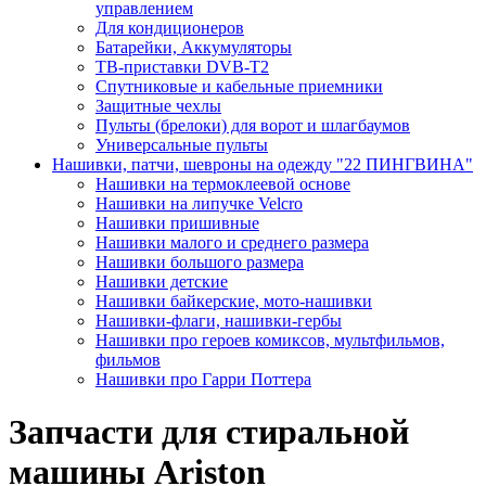
управлением
Для кондиционеров
Батарейки, Аккумуляторы
ТВ-приставки DVB-T2
Спутниковые и кабельные приемники
Защитные чехлы
Пульты (брелоки) для ворот и шлагбаумов
Универсальные пульты
Нашивки, патчи, шевроны на одежду "22 ПИНГВИНА"
Нашивки на термоклеевой основе
Нашивки на липучке Velcro
Нашивки пришивные
Нашивки малого и среднего размера
Нашивки большого размера
Нашивки детские
Нашивки байкерские, мото-нашивки
Нашивки-флаги, нашивки-гербы
Нашивки про героев комиксов, мультфильмов,
фильмов
Нашивки про Гарри Поттера
Запчасти для стиральной
машины Ariston