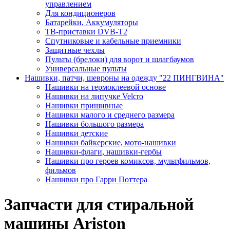
управлением
Для кондиционеров
Батарейки, Аккумуляторы
ТВ-приставки DVB-T2
Спутниковые и кабельные приемники
Защитные чехлы
Пульты (брелоки) для ворот и шлагбаумов
Универсальные пульты
Нашивки, патчи, шевроны на одежду "22 ПИНГВИНА"
Нашивки на термоклеевой основе
Нашивки на липучке Velcro
Нашивки пришивные
Нашивки малого и среднего размера
Нашивки большого размера
Нашивки детские
Нашивки байкерские, мото-нашивки
Нашивки-флаги, нашивки-гербы
Нашивки про героев комиксов, мультфильмов,
фильмов
Нашивки про Гарри Поттера
Запчасти для стиральной
машины Ariston