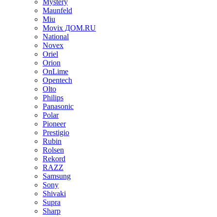
Mystery
Maunfeld
Miu
Movix ДОМ.RU
National
Novex
Oriel
Orion
OnLime
Opentech
Olto
Philips
Panasonic
Polar
Pioneer
Prestigio
Rubin
Rolsen
Rekord
RAZZ
Samsung
Sony
Shivaki
Supra
Sharp