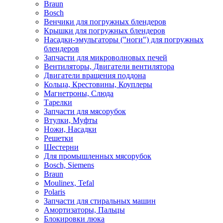
Braun
Bosch
Венчики для погружных блендеров
Крышки для погружных блендеров
Насадки-эмульгаторы ("ноги") для погружных
блендеров
Запчасти для микроволновых печей
Вентиляторы, Двигатели вентилятора
Двигатели вращения поддона
Кольца, Крестовины, Коуплеры
Магнетроны, Слюда
Тарелки
Запчасти для мясорубок
Втулки, Муфты
Ножи, Насадки
Решетки
Шестерни
Для промышленных мясорубок
Bosch, Siemens
Braun
Moulinex, Tefal
Polaris
Запчасти для стиральных машин
Амортизаторы, Пальцы
Блокировки люка