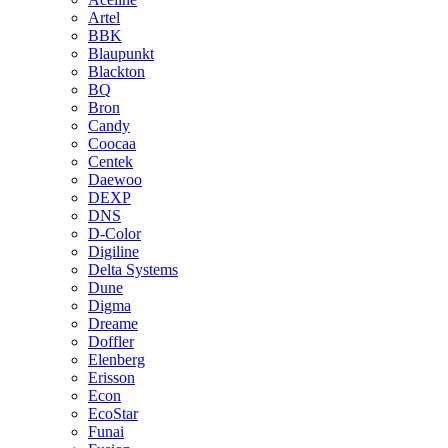
Artel
BBK
Blaupunkt
Blackton
BQ
Bron
Candy
Coocaa
Centek
Daewoo
DEXP
DNS
D-Color
Digiline
Delta Systems
Dune
Digma
Dreame
Doffler
Elenberg
Erisson
Econ
EcoStar
Funai