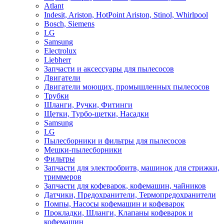
Atlant
Indesit, Ariston, HotPoint Ariston, Stinol, Whirlpool
Bosch, Siemens
LG
Samsung
Electrolux
Liebherr
Запчасти и аксессуары для пылесосов
Двигатели
Двигатели моющих, промышленных пылесосов
Трубки
Шланги, Ручки, Фитинги
Щетки, Турбо-щетки, Насадки
Samsung
LG
Пылесборники и фильтры для пылесосов
Мешки-пылесборники
Фильтры
Запчасти для электробритв, машинок для стрижки,
триммеров
Запчасти для кофеварок, кофемашин, чайников
Датчики, Предохранители, Термопредохранители
Помпы, Насосы кофемашин и кофеварок
Прокладки, Шланги, Клапаны кофеварок и
кофемашин