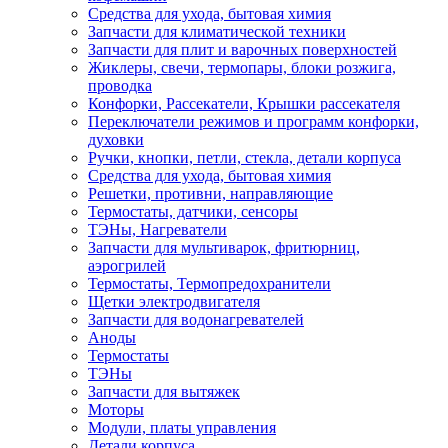
Средства для ухода, бытовая химия
Запчасти для климатической техники
Запчасти для плит и варочных поверхностей
Жиклеры, свечи, термопары, блоки розжига,
проводка
Конфорки, Рассекатели, Крышки рассекателя
Переключатели режимов и программ конфорки,
духовки
Ручки, кнопки, петли, стекла, детали корпуса
Средства для ухода, бытовая химия
Решетки, противни, направляющие
Термостаты, датчики, сенсоры
ТЭНы, Нагреватели
Запчасти для мультиварок, фритюрниц,
аэрогрилей
Термостаты, Термопредохранители
Щетки электродвигателя
Запчасти для водонагревателей
Аноды
Термостаты
ТЭНы
Запчасти для вытяжек
Моторы
Модули, платы управления
Детали корпуса