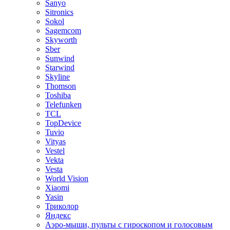
Sanyo
Sitronics
Sokol
Sagemcom
Skyworth
Sber
Sunwind
Starwind
Skyline
Thomson
Toshiba
Telefunken
TCL
TopDevice
Tuvio
Vityas
Vestel
Vekta
Vesta
World Vision
Xiaomi
Yasin
Триколор
Яндекс
Аэро-мыши, пульты с гироскопом и голосовым