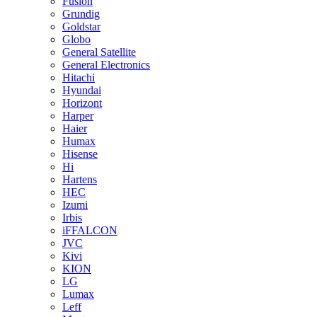
Fusion
Grundig
Goldstar
Globo
General Satellite
General Electronics
Hitachi
Hyundai
Horizont
Harper
Haier
Humax
Hisense
Hi
Hartens
HEC
Izumi
Irbis
iFFALCON
JVC
Kivi
KION
LG
Lumax
Leff