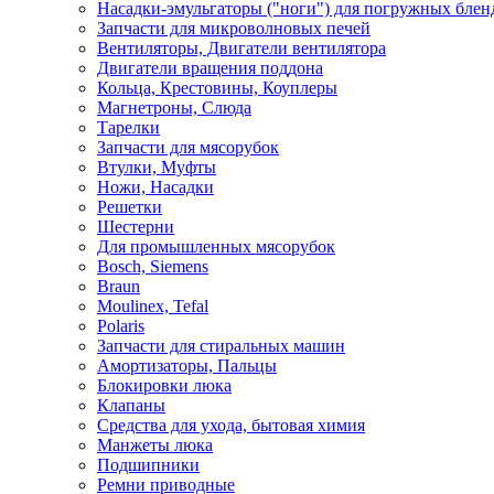
Насадки-эмульгаторы ("ноги") для погружных блен
Запчасти для микроволновых печей
Вентиляторы, Двигатели вентилятора
Двигатели вращения поддона
Кольца, Крестовины, Коуплеры
Магнетроны, Слюда
Тарелки
Запчасти для мясорубок
Втулки, Муфты
Ножи, Насадки
Решетки
Шестерни
Для промышленных мясорубок
Bosch, Siemens
Braun
Moulinex, Tefal
Polaris
Запчасти для стиральных машин
Амортизаторы, Пальцы
Блокировки люка
Клапаны
Средства для ухода, бытовая химия
Манжеты люка
Подшипники
Ремни приводные