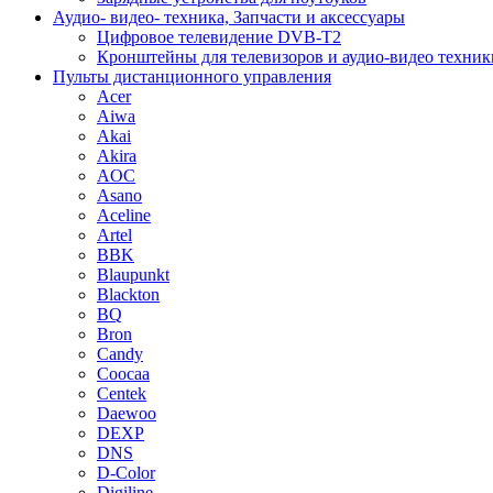
Аудио- видео- техника, Запчасти и аксессуары
Цифровое телевидение DVB-T2
Кронштейны для телевизоров и аудио-видео техник
Пульты дистанционного управления
Acer
Aiwa
Akai
Akira
AOC
Asano
Aceline
Artel
BBK
Blaupunkt
Blackton
BQ
Bron
Candy
Coocaa
Centek
Daewoo
DEXP
DNS
D-Color
Digiline