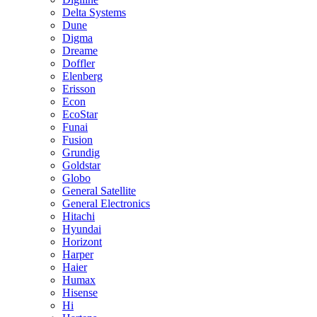
Delta Systems
Dune
Digma
Dreame
Doffler
Elenberg
Erisson
Econ
EcoStar
Funai
Fusion
Grundig
Goldstar
Globo
General Satellite
General Electronics
Hitachi
Hyundai
Horizont
Harper
Haier
Humax
Hisense
Hi