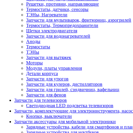
Решетки, противни, направляющие
Термостаты, датчики, сенсоры
ТЭНы, Нагреватели
Запчасти для мультиварок, фритюрниц, аэрогрилей
Термостаты, Термопредохранители
Щетки электродвигателя
Запчасти для водонагревателей
Аноды
Термостаты
ТЭНы
Запчасти для вытяжек
Моторы
Модули, платы управления
Детали корпуса
Запчасти для утюгов
Запчасти для кулеров, дистилляторов
Запчасти для грилей, сэндвичниц, вафельниц
Запчасти для фенов
Запчасти для телевизоров
Светодиодная LED подсветка телевизоров
Запчасти, комплектующие для электроинструмента, насо
Кнопки, выключатели
Запчасти аксессуары для мобильной электроники
Зарядные устройства, кабели для смартфонов и пла
Зарядные устройства для ноутбуков