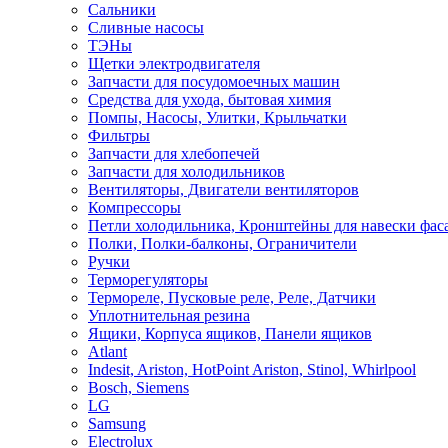
Сальники
Сливные насосы
ТЭНы
Щетки электродвигателя
Запчасти для посудомоечных машин
Средства для ухода, бытовая химия
Помпы, Насосы, Улитки, Крыльчатки
Фильтры
Запчасти для хлебопечей
Запчасти для холодильников
Вентиляторы, Двигатели вентиляторов
Компрессоры
Петли холодильника, Кронштейны для навески фас
Полки, Полки-балконы, Ограничители
Ручки
Терморегуляторы
Термореле, Пусковые реле, Реле, Датчики
Уплотнительная резина
Ящики, Корпуса ящиков, Панели ящиков
Atlant
Indesit, Ariston, HotPoint Ariston, Stinol, Whirlpool
Bosch, Siemens
LG
Samsung
Electrolux