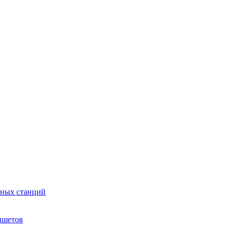
сных станций
ншетов