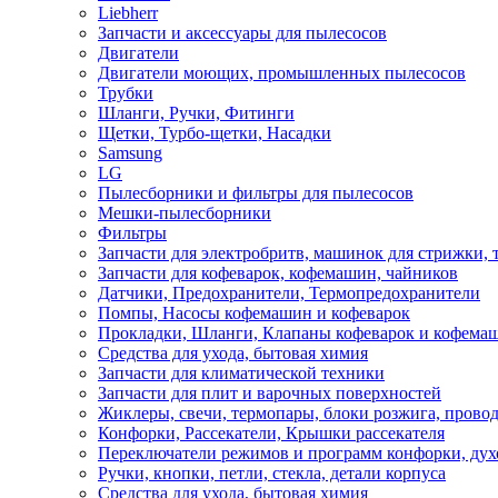
Liebherr
Запчасти и аксессуары для пылесосов
Двигатели
Двигатели моющих, промышленных пылесосов
Трубки
Шланги, Ручки, Фитинги
Щетки, Турбо-щетки, Насадки
Samsung
LG
Пылесборники и фильтры для пылесосов
Мешки-пылесборники
Фильтры
Запчасти для электробритв, машинок для стрижки,
Запчасти для кофеварок, кофемашин, чайников
Датчики, Предохранители, Термопредохранители
Помпы, Насосы кофемашин и кофеварок
Прокладки, Шланги, Клапаны кофеварок и кофема
Средства для ухода, бытовая химия
Запчасти для климатической техники
Запчасти для плит и варочных поверхностей
Жиклеры, свечи, термопары, блоки розжига, прово
Конфорки, Рассекатели, Крышки рассекателя
Переключатели режимов и программ конфорки, дух
Ручки, кнопки, петли, стекла, детали корпуса
Средства для ухода, бытовая химия