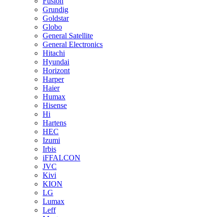
Fusion
Grundig
Goldstar
Globo
General Satellite
General Electronics
Hitachi
Hyundai
Horizont
Harper
Haier
Humax
Hisense
Hi
Hartens
HEC
Izumi
Irbis
iFFALCON
JVC
Kivi
KION
LG
Lumax
Leff