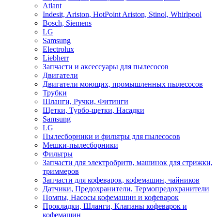
Atlant
Indesit, Ariston, HotPoint Ariston, Stinol, Whirlpool
Bosch, Siemens
LG
Samsung
Electrolux
Liebherr
Запчасти и аксессуары для пылесосов
Двигатели
Двигатели моющих, промышленных пылесосов
Трубки
Шланги, Ручки, Фитинги
Щетки, Турбо-щетки, Насадки
Samsung
LG
Пылесборники и фильтры для пылесосов
Мешки-пылесборники
Фильтры
Запчасти для электробритв, машинок для стрижки,
триммеров
Запчасти для кофеварок, кофемашин, чайников
Датчики, Предохранители, Термопредохранители
Помпы, Насосы кофемашин и кофеварок
Прокладки, Шланги, Клапаны кофеварок и
кофемашин