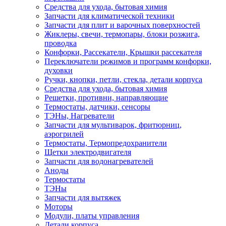
Средства для ухода, бытовая химия
Запчасти для климатической техники
Запчасти для плит и варочных поверхностей
Жиклеры, свечи, термопары, блоки розжига,
проводка
Конфорки, Рассекатели, Крышки рассекателя
Переключатели режимов и программ конфорки,
духовки
Ручки, кнопки, петли, стекла, детали корпуса
Средства для ухода, бытовая химия
Решетки, противни, направляющие
Термостаты, датчики, сенсоры
ТЭНы, Нагреватели
Запчасти для мультиварок, фритюрниц,
аэрогрилей
Термостаты, Термопредохранители
Щетки электродвигателя
Запчасти для водонагревателей
Аноды
Термостаты
ТЭНы
Запчасти для вытяжек
Моторы
Модули, платы управления
Детали корпуса