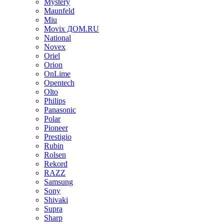
Mystery
Maunfeld
Miu
Movix ДОМ.RU
National
Novex
Oriel
Orion
OnLime
Opentech
Olto
Philips
Panasonic
Polar
Pioneer
Prestigio
Rubin
Rolsen
Rekord
RAZZ
Samsung
Sony
Shivaki
Supra
Sharp