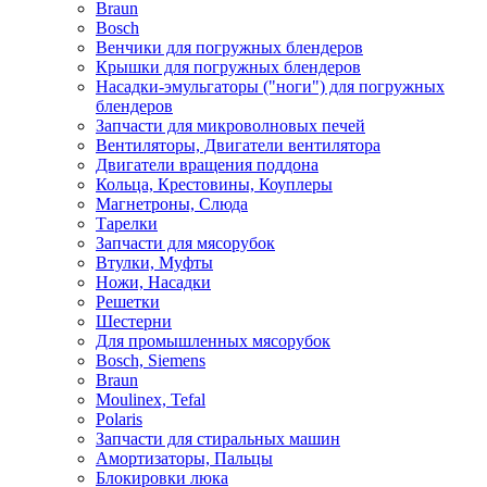
Braun
Bosch
Венчики для погружных блендеров
Крышки для погружных блендеров
Насадки-эмульгаторы ("ноги") для погружных
блендеров
Запчасти для микроволновых печей
Вентиляторы, Двигатели вентилятора
Двигатели вращения поддона
Кольца, Крестовины, Коуплеры
Магнетроны, Слюда
Тарелки
Запчасти для мясорубок
Втулки, Муфты
Ножи, Насадки
Решетки
Шестерни
Для промышленных мясорубок
Bosch, Siemens
Braun
Moulinex, Tefal
Polaris
Запчасти для стиральных машин
Амортизаторы, Пальцы
Блокировки люка