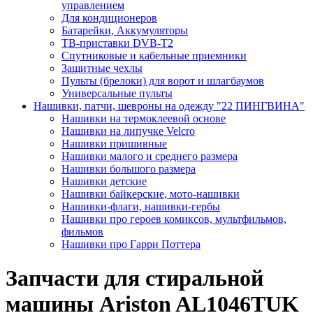
управлением
Для кондиционеров
Батарейки, Аккумуляторы
ТВ-приставки DVB-T2
Спутниковые и кабельные приемники
Защитные чехлы
Пульты (брелоки) для ворот и шлагбаумов
Универсальные пульты
Нашивки, патчи, шевроны на одежду "22 ПИНГВИНА"
Нашивки на термоклеевой основе
Нашивки на липучке Velcro
Нашивки пришивные
Нашивки малого и среднего размера
Нашивки большого размера
Нашивки детские
Нашивки байкерские, мото-нашивки
Нашивки-флаги, нашивки-гербы
Нашивки про героев комиксов, мультфильмов,
фильмов
Нашивки про Гарри Поттера
Запчасти для стиральной
машины Ariston AL1046TUK