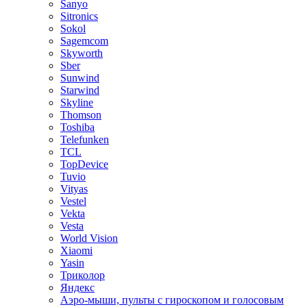
Sanyo
Sitronics
Sokol
Sagemcom
Skyworth
Sber
Sunwind
Starwind
Skyline
Thomson
Toshiba
Telefunken
TCL
TopDevice
Tuvio
Vityas
Vestel
Vekta
Vesta
World Vision
Xiaomi
Yasin
Триколор
Яндекс
Аэро-мыши, пульты с гироскопом и голосовым