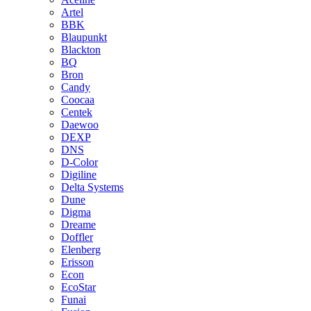
Artel
BBK
Blaupunkt
Blackton
BQ
Bron
Candy
Coocaa
Centek
Daewoo
DEXP
DNS
D-Color
Digiline
Delta Systems
Dune
Digma
Dreame
Doffler
Elenberg
Erisson
Econ
EcoStar
Funai