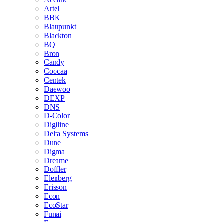
Artel
BBK
Blaupunkt
Blackton
BQ
Bron
Candy
Coocaa
Centek
Daewoo
DEXP
DNS
D-Color
Digiline
Delta Systems
Dune
Digma
Dreame
Doffler
Elenberg
Erisson
Econ
EcoStar
Funai