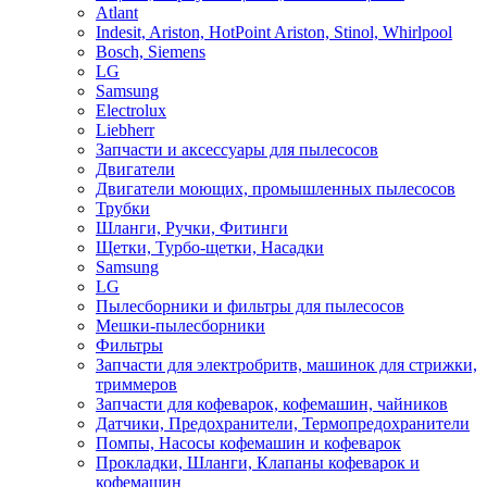
Atlant
Indesit, Ariston, HotPoint Ariston, Stinol, Whirlpool
Bosch, Siemens
LG
Samsung
Electrolux
Liebherr
Запчасти и аксессуары для пылесосов
Двигатели
Двигатели моющих, промышленных пылесосов
Трубки
Шланги, Ручки, Фитинги
Щетки, Турбо-щетки, Насадки
Samsung
LG
Пылесборники и фильтры для пылесосов
Мешки-пылесборники
Фильтры
Запчасти для электробритв, машинок для стрижки,
триммеров
Запчасти для кофеварок, кофемашин, чайников
Датчики, Предохранители, Термопредохранители
Помпы, Насосы кофемашин и кофеварок
Прокладки, Шланги, Клапаны кофеварок и
кофемашин