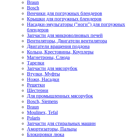
Braun
Bosch
Венчики для погружных блендеров
Крышки для погружных блендеров
Насадки-эмульгаторы ("ноги") для погружных
блендеров
Запчасти для микроволновых печей
Вентиляторы, Двигатели вентилятора
Двигатели вращения поддона
Кольца, Крестовины, Коуплеры
Магнетроны, Слюда
Тарелки
Запчасти для мясорубок
Втулки, Муфты
Ножи, Насадки
Решетки
Шестерни
Для промышленных мясорубок
Bosch, Siemens
Braun
Moulinex, Tefal
Polaris
Запчасти для стиральных машин
Амортизаторы, Пальцы
Блокировки люка