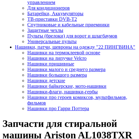
управлением
Для кондиционеров
Батарейки, Аккумуляторы
ТВ-приставки DVB-T2
Спутниковые и кабельные приемники
Защитные чехлы
Пульты (брелоки) для ворот и шлагбаумов
Универсальные пульты
Нашивки, патчи, шевроны на одежду "22 ПИНГВИНА"
Нашивки на термоклеевой основе
Нашивки на липучке Velcro
Нашивки пришивные
Нашивки малого и среднего размера
Нашивки большого размера
Нашивки детские
Нашивки байкерские, мото-нашивки
Нашивки-флаги, нашивки-гербы
Нашивки про героев комиксов, мультфильмов,
фильмов
Нашивки про Гарри Поттера
Запчасти для стиральной
машины Ariston AL1038TXR