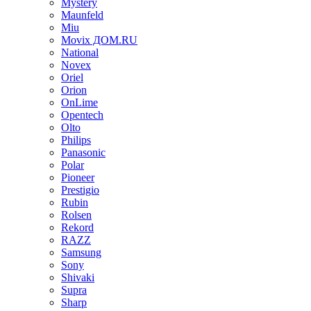
Mystery
Maunfeld
Miu
Movix ДОМ.RU
National
Novex
Oriel
Orion
OnLime
Opentech
Olto
Philips
Panasonic
Polar
Pioneer
Prestigio
Rubin
Rolsen
Rekord
RAZZ
Samsung
Sony
Shivaki
Supra
Sharp