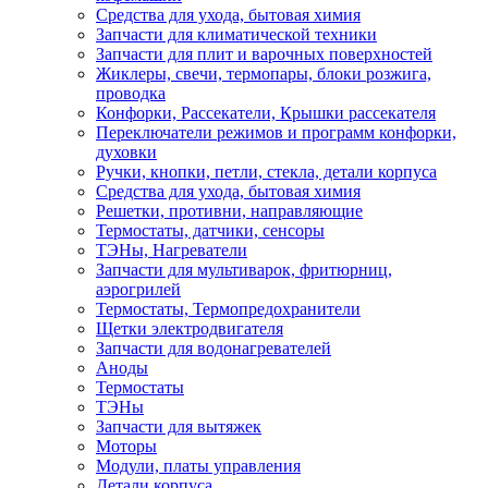
Средства для ухода, бытовая химия
Запчасти для климатической техники
Запчасти для плит и варочных поверхностей
Жиклеры, свечи, термопары, блоки розжига,
проводка
Конфорки, Рассекатели, Крышки рассекателя
Переключатели режимов и программ конфорки,
духовки
Ручки, кнопки, петли, стекла, детали корпуса
Средства для ухода, бытовая химия
Решетки, противни, направляющие
Термостаты, датчики, сенсоры
ТЭНы, Нагреватели
Запчасти для мультиварок, фритюрниц,
аэрогрилей
Термостаты, Термопредохранители
Щетки электродвигателя
Запчасти для водонагревателей
Аноды
Термостаты
ТЭНы
Запчасти для вытяжек
Моторы
Модули, платы управления
Детали корпуса