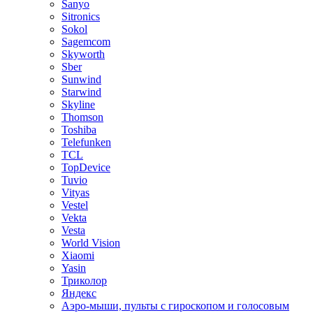
Sanyo
Sitronics
Sokol
Sagemcom
Skyworth
Sber
Sunwind
Starwind
Skyline
Thomson
Toshiba
Telefunken
TCL
TopDevice
Tuvio
Vityas
Vestel
Vekta
Vesta
World Vision
Xiaomi
Yasin
Триколор
Яндекс
Аэро-мыши, пульты с гироскопом и голосовым