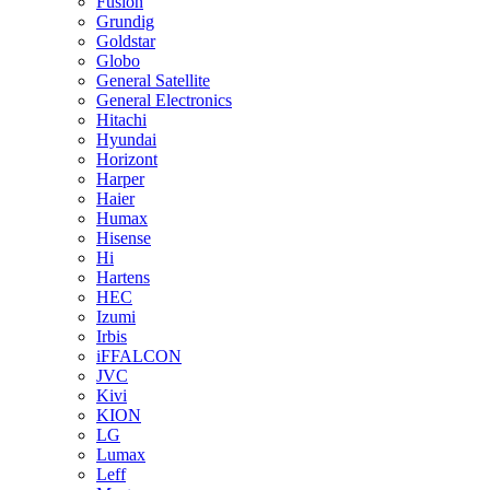
Fusion
Grundig
Goldstar
Globo
General Satellite
General Electronics
Hitachi
Hyundai
Horizont
Harper
Haier
Humax
Hisense
Hi
Hartens
HEC
Izumi
Irbis
iFFALCON
JVC
Kivi
KION
LG
Lumax
Leff