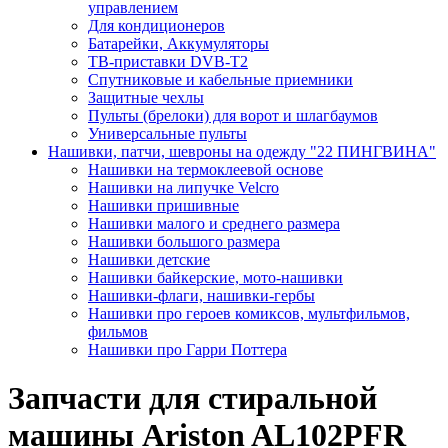
управлением
Для кондиционеров
Батарейки, Аккумуляторы
ТВ-приставки DVB-T2
Спутниковые и кабельные приемники
Защитные чехлы
Пульты (брелоки) для ворот и шлагбаумов
Универсальные пульты
Нашивки, патчи, шевроны на одежду "22 ПИНГВИНА"
Нашивки на термоклеевой основе
Нашивки на липучке Velcro
Нашивки пришивные
Нашивки малого и среднего размера
Нашивки большого размера
Нашивки детские
Нашивки байкерские, мото-нашивки
Нашивки-флаги, нашивки-гербы
Нашивки про героев комиксов, мультфильмов,
фильмов
Нашивки про Гарри Поттера
Запчасти для стиральной
машины Ariston AL102PFR