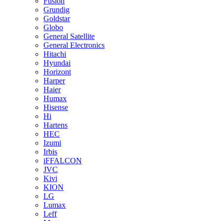
Fusion
Grundig
Goldstar
Globo
General Satellite
General Electronics
Hitachi
Hyundai
Horizont
Harper
Haier
Humax
Hisense
Hi
Hartens
HEC
Izumi
Irbis
iFFALCON
JVC
Kivi
KION
LG
Lumax
Leff