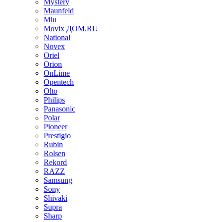
Mystery
Maunfeld
Miu
Movix ДОМ.RU
National
Novex
Oriel
Orion
OnLime
Opentech
Olto
Philips
Panasonic
Polar
Pioneer
Prestigio
Rubin
Rolsen
Rekord
RAZZ
Samsung
Sony
Shivaki
Supra
Sharp