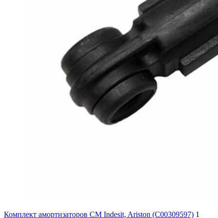
Комплект амортизаторов СМ Indesit, Ariston (C00309597)
1