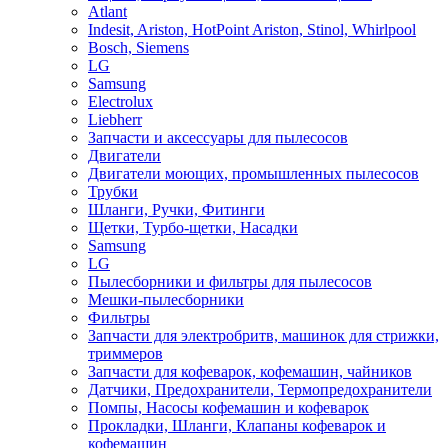
Atlant
Indesit, Ariston, HotPoint Ariston, Stinol, Whirlpool
Bosch, Siemens
LG
Samsung
Electrolux
Liebherr
Запчасти и аксессуары для пылесосов
Двигатели
Двигатели моющих, промышленных пылесосов
Трубки
Шланги, Ручки, Фитинги
Щетки, Турбо-щетки, Насадки
Samsung
LG
Пылесборники и фильтры для пылесосов
Мешки-пылесборники
Фильтры
Запчасти для электробритв, машинок для стрижки,
триммеров
Запчасти для кофеварок, кофемашин, чайников
Датчики, Предохранители, Термопредохранители
Помпы, Насосы кофемашин и кофеварок
Прокладки, Шланги, Клапаны кофеварок и
кофемашин