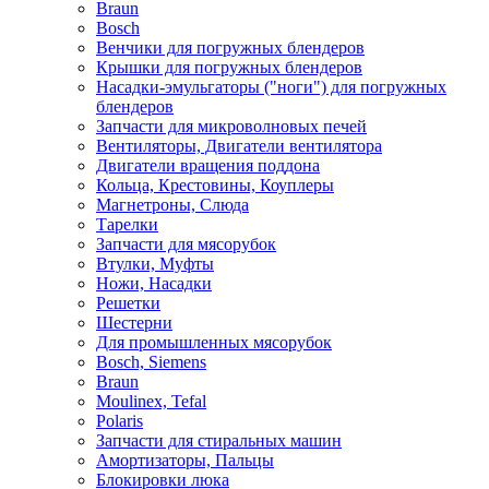
Braun
Bosch
Венчики для погружных блендеров
Крышки для погружных блендеров
Насадки-эмульгаторы ("ноги") для погружных
блендеров
Запчасти для микроволновых печей
Вентиляторы, Двигатели вентилятора
Двигатели вращения поддона
Кольца, Крестовины, Коуплеры
Магнетроны, Слюда
Тарелки
Запчасти для мясорубок
Втулки, Муфты
Ножи, Насадки
Решетки
Шестерни
Для промышленных мясорубок
Bosch, Siemens
Braun
Moulinex, Tefal
Polaris
Запчасти для стиральных машин
Амортизаторы, Пальцы
Блокировки люка