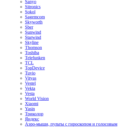
Sanyo
Sitronics
Sokol
Sagemcom
Skyworth
Sber
Sunwind
Starwind
Skyline
Thomson
Toshiba
Telefunken
TCL
TopDevice
Tuvio
Vityas
Vestel
Vekta
Vesta
World Vision
Xiaomi
Yasin
Триколор
Яндекс
Аэро-мыши, пульты с гироскопом и голосовым