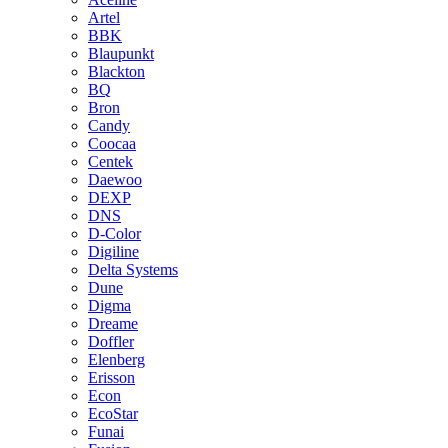
Artel
BBK
Blaupunkt
Blackton
BQ
Bron
Candy
Coocaa
Centek
Daewoo
DEXP
DNS
D-Color
Digiline
Delta Systems
Dune
Digma
Dreame
Doffler
Elenberg
Erisson
Econ
EcoStar
Funai