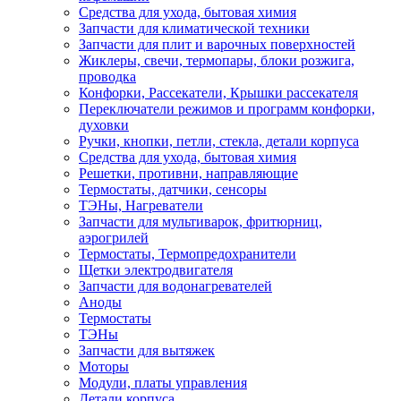
Средства для ухода, бытовая химия
Запчасти для климатической техники
Запчасти для плит и варочных поверхностей
Жиклеры, свечи, термопары, блоки розжига,
проводка
Конфорки, Рассекатели, Крышки рассекателя
Переключатели режимов и программ конфорки,
духовки
Ручки, кнопки, петли, стекла, детали корпуса
Средства для ухода, бытовая химия
Решетки, противни, направляющие
Термостаты, датчики, сенсоры
ТЭНы, Нагреватели
Запчасти для мультиварок, фритюрниц,
аэрогрилей
Термостаты, Термопредохранители
Щетки электродвигателя
Запчасти для водонагревателей
Аноды
Термостаты
ТЭНы
Запчасти для вытяжек
Моторы
Модули, платы управления
Детали корпуса