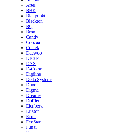
Artel
BBK
Blaupunkt
Blackton
BQ
Bron
Candy
Coocaa
Centek
Daewoo
DEXP
DNS
D-Color
Digiline
Delta Systems
Dune
Digma
Dreame
Doffler
Elenberg
Erisson
Econ
EcoStar
Funai