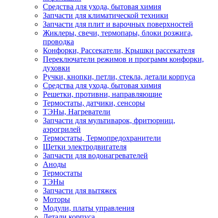
Средства для ухода, бытовая химия
Запчасти для климатической техники
Запчасти для плит и варочных поверхностей
Жиклеры, свечи, термопары, блоки розжига,
проводка
Конфорки, Рассекатели, Крышки рассекателя
Переключатели режимов и программ конфорки,
духовки
Ручки, кнопки, петли, стекла, детали корпуса
Средства для ухода, бытовая химия
Решетки, противни, направляющие
Термостаты, датчики, сенсоры
ТЭНы, Нагреватели
Запчасти для мультиварок, фритюрниц,
аэрогрилей
Термостаты, Термопредохранители
Щетки электродвигателя
Запчасти для водонагревателей
Аноды
Термостаты
ТЭНы
Запчасти для вытяжек
Моторы
Модули, платы управления
Детали корпуса