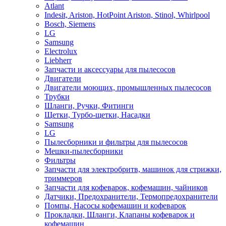
Atlant
Indesit, Ariston, HotPoint Ariston, Stinol, Whirlpool
Bosch, Siemens
LG
Samsung
Electrolux
Liebherr
Запчасти и аксессуары для пылесосов
Двигатели
Двигатели моющих, промышленных пылесосов
Трубки
Шланги, Ручки, Фитинги
Щетки, Турбо-щетки, Насадки
Samsung
LG
Пылесборники и фильтры для пылесосов
Мешки-пылесборники
Фильтры
Запчасти для электробритв, машинок для стрижки,
триммеров
Запчасти для кофеварок, кофемашин, чайников
Датчики, Предохранители, Термопредохранители
Помпы, Насосы кофемашин и кофеварок
Прокладки, Шланги, Клапаны кофеварок и
кофемашин