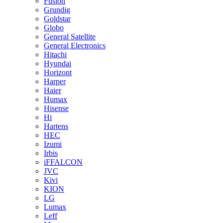
Fusion
Grundig
Goldstar
Globo
General Satellite
General Electronics
Hitachi
Hyundai
Horizont
Harper
Haier
Humax
Hisense
Hi
Hartens
HEC
Izumi
Irbis
iFFALCON
JVC
Kivi
KION
LG
Lumax
Leff