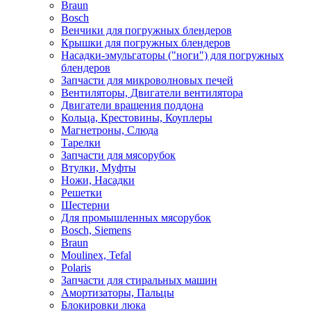
Braun
Bosch
Венчики для погружных блендеров
Крышки для погружных блендеров
Насадки-эмульгаторы ("ноги") для погружных
блендеров
Запчасти для микроволновых печей
Вентиляторы, Двигатели вентилятора
Двигатели вращения поддона
Кольца, Крестовины, Коуплеры
Магнетроны, Слюда
Тарелки
Запчасти для мясорубок
Втулки, Муфты
Ножи, Насадки
Решетки
Шестерни
Для промышленных мясорубок
Bosch, Siemens
Braun
Moulinex, Tefal
Polaris
Запчасти для стиральных машин
Амортизаторы, Пальцы
Блокировки люка