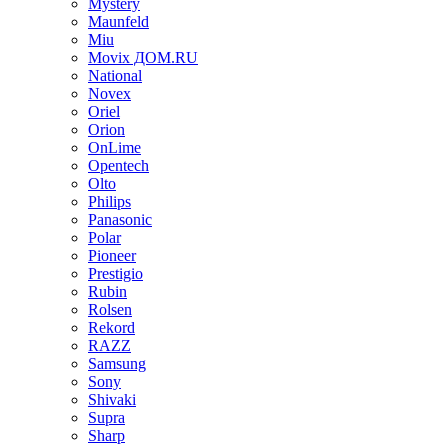
Mystery
Maunfeld
Miu
Movix ДОМ.RU
National
Novex
Oriel
Orion
OnLime
Opentech
Olto
Philips
Panasonic
Polar
Pioneer
Prestigio
Rubin
Rolsen
Rekord
RAZZ
Samsung
Sony
Shivaki
Supra
Sharp