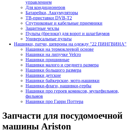
управлением
Для кондиционеров
Батарейки, Аккумуляторы
ТВ-приставки DVB-T2
Спутниковые и кабельные приемники
Защитные чехлы
Пульты (брелоки) для ворот и шлагбаумов
Универсальные пульты
Нашивки, патчи, шевроны на одежду "22 ПИНГВИНА"
Нашивки на термоклеевой основе
Нашивки на липучке Velcro
Нашивки пришивные
Нашивки малого и среднего размера
Нашивки большого размера
Нашивки детские
Нашивки байкерские, мото-нашивки
Нашивки-флаги, нашивки-гербы
Нашивки про героев комиксов, мультфильмов,
фильмов
Нашивки про Гарри Поттера
Запчасти для посудомоечной
машины Ariston