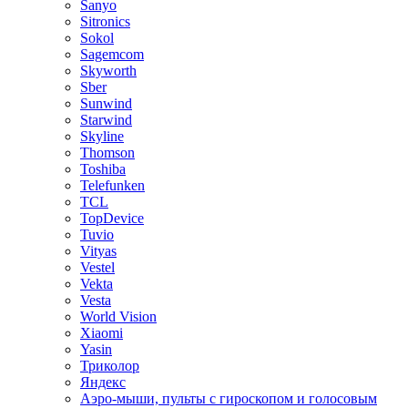
Sanyo
Sitronics
Sokol
Sagemcom
Skyworth
Sber
Sunwind
Starwind
Skyline
Thomson
Toshiba
Telefunken
TCL
TopDevice
Tuvio
Vityas
Vestel
Vekta
Vesta
World Vision
Xiaomi
Yasin
Триколор
Яндекс
Аэро-мыши, пульты с гироскопом и голосовым