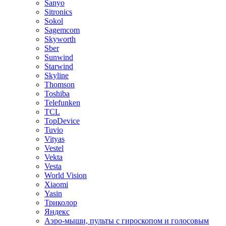
Sanyo
Sitronics
Sokol
Sagemcom
Skyworth
Sber
Sunwind
Starwind
Skyline
Thomson
Toshiba
Telefunken
TCL
TopDevice
Tuvio
Vityas
Vestel
Vekta
Vesta
World Vision
Xiaomi
Yasin
Триколор
Яндекс
Аэро-мыши, пульты с гироскопом и голосовым