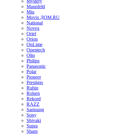
Mystery
Maunfeld
Miu
Movix ДОМ.RU
National
Novex
Oriel
Orion
OnLime
Opentech
Olto
Philips
Panasonic
Polar
Pioneer
Prestigio
Rubin
Rolsen
Rekord
RAZZ
Samsung
Sony
Shivaki
Supra
Sharp