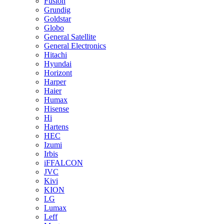
Fusion
Grundig
Goldstar
Globo
General Satellite
General Electronics
Hitachi
Hyundai
Horizont
Harper
Haier
Humax
Hisense
Hi
Hartens
HEC
Izumi
Irbis
iFFALCON
JVC
Kivi
KION
LG
Lumax
Leff