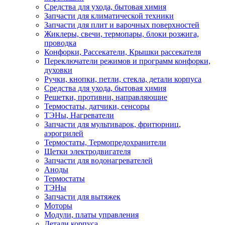
Средства для ухода, бытовая химия
Запчасти для климатической техники
Запчасти для плит и варочных поверхностей
Жиклеры, свечи, термопары, блоки розжига,
проводка
Конфорки, Рассекатели, Крышки рассекателя
Переключатели режимов и программ конфорки,
духовки
Ручки, кнопки, петли, стекла, детали корпуса
Средства для ухода, бытовая химия
Решетки, противни, направляющие
Термостаты, датчики, сенсоры
ТЭНы, Нагреватели
Запчасти для мультиварок, фритюрниц,
аэрогрилей
Термостаты, Термопредохранители
Щетки электродвигателя
Запчасти для водонагревателей
Аноды
Термостаты
ТЭНы
Запчасти для вытяжек
Моторы
Модули, платы управления
Детали корпуса