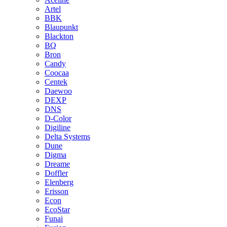
Artel
BBK
Blaupunkt
Blackton
BQ
Bron
Candy
Coocaa
Centek
Daewoo
DEXP
DNS
D-Color
Digiline
Delta Systems
Dune
Digma
Dreame
Doffler
Elenberg
Erisson
Econ
EcoStar
Funai