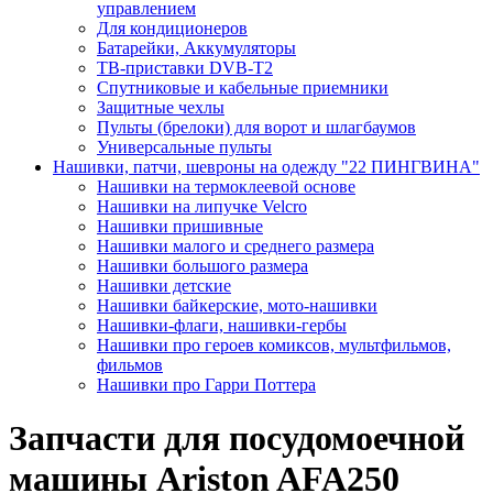
управлением
Для кондиционеров
Батарейки, Аккумуляторы
ТВ-приставки DVB-T2
Спутниковые и кабельные приемники
Защитные чехлы
Пульты (брелоки) для ворот и шлагбаумов
Универсальные пульты
Нашивки, патчи, шевроны на одежду "22 ПИНГВИНА"
Нашивки на термоклеевой основе
Нашивки на липучке Velcro
Нашивки пришивные
Нашивки малого и среднего размера
Нашивки большого размера
Нашивки детские
Нашивки байкерские, мото-нашивки
Нашивки-флаги, нашивки-гербы
Нашивки про героев комиксов, мультфильмов,
фильмов
Нашивки про Гарри Поттера
Запчасти для посудомоечной
машины Ariston AFA250