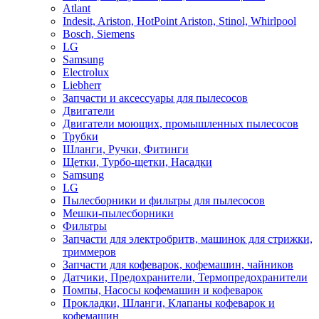
Atlant
Indesit, Ariston, HotPoint Ariston, Stinol, Whirlpool
Bosch, Siemens
LG
Samsung
Electrolux
Liebherr
Запчасти и аксессуары для пылесосов
Двигатели
Двигатели моющих, промышленных пылесосов
Трубки
Шланги, Ручки, Фитинги
Щетки, Турбо-щетки, Насадки
Samsung
LG
Пылесборники и фильтры для пылесосов
Мешки-пылесборники
Фильтры
Запчасти для электробритв, машинок для стрижки,
триммеров
Запчасти для кофеварок, кофемашин, чайников
Датчики, Предохранители, Термопредохранители
Помпы, Насосы кофемашин и кофеварок
Прокладки, Шланги, Клапаны кофеварок и
кофемашин