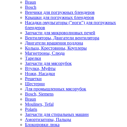
Braun
Bosch
Венчики для погружных блендеров
Крышки для погружных блендеров
Насадки-эмульгаторы ("ноги") для погружных
блендеров
Запчасти для микроволновых печей
Вентиляторы, Двигатели вентилятора
Двигатели вращения поддона
Кольца, Крестовины, Коуплеры
Магнетроны, Слюда
Тарелки
Запчасти для мясорубок
Втулки, Муфты
Ножи, Насадки
Решетки
Шестерни
Для промышленных мясорубок
Bosch, Siemens
Braun
Moulinex, Tefal
Polaris
Запчасти для стиральных машин
Амортизаторы, Пальцы
Блокировки люка