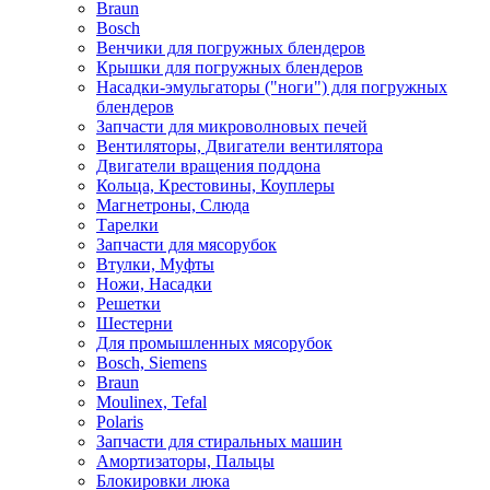
Braun
Bosch
Венчики для погружных блендеров
Крышки для погружных блендеров
Насадки-эмульгаторы ("ноги") для погружных
блендеров
Запчасти для микроволновых печей
Вентиляторы, Двигатели вентилятора
Двигатели вращения поддона
Кольца, Крестовины, Коуплеры
Магнетроны, Слюда
Тарелки
Запчасти для мясорубок
Втулки, Муфты
Ножи, Насадки
Решетки
Шестерни
Для промышленных мясорубок
Bosch, Siemens
Braun
Moulinex, Tefal
Polaris
Запчасти для стиральных машин
Амортизаторы, Пальцы
Блокировки люка