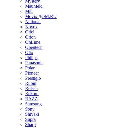
Mystery
Maunfeld
Miu
Movix ДОМ.RU
National
Novex
Oriel
Orion
OnLime
Opentech
Olto
Philips
Panasonic
Polar
Pioneer
Prestigio
Rubin
Rolsen
Rekord
RAZZ
Samsung
Sony
Shivaki
Supra
Sharp