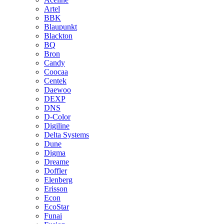
Artel
BBK
Blaupunkt
Blackton
BQ
Bron
Candy
Coocaa
Centek
Daewoo
DEXP
DNS
D-Color
Digiline
Delta Systems
Dune
Digma
Dreame
Doffler
Elenberg
Erisson
Econ
EcoStar
Funai