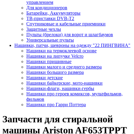
управлением
Для кондиционеров
Батарейки, Аккумуляторы
ТВ-приставки DVB-T2
Спутниковые и кабельные приемники
Защитные чехлы
Пульты (брелоки) для ворот и шлагбаумов
Универсальные пульты
Нашивки, патчи, шевроны на одежду "22 ПИНГВИНА"
Нашивки на термоклеевой основе
Нашивки на липучке Velcro
Нашивки пришивные
Нашивки малого и среднего размера
Нашивки большого размера
Нашивки детские
Нашивки байкерские, мото-нашивки
Нашивки-флаги, нашивки-гербы
Нашивки про героев комиксов, мультфильмов,
фильмов
Нашивки про Гарри Поттера
Запчасти для стиральной
машины Ariston AF653TPPT