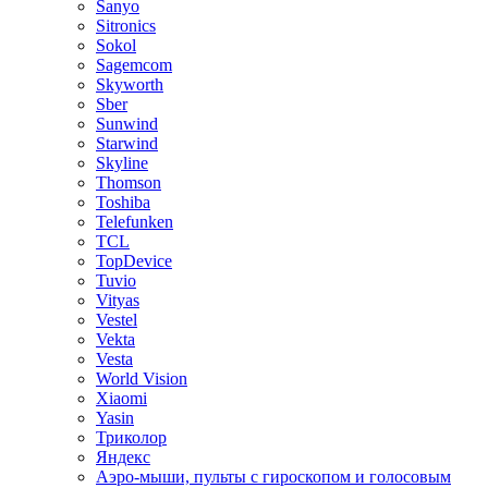
Sanyo
Sitronics
Sokol
Sagemcom
Skyworth
Sber
Sunwind
Starwind
Skyline
Thomson
Toshiba
Telefunken
TCL
TopDevice
Tuvio
Vityas
Vestel
Vekta
Vesta
World Vision
Xiaomi
Yasin
Триколор
Яндекс
Аэро-мыши, пульты с гироскопом и голосовым