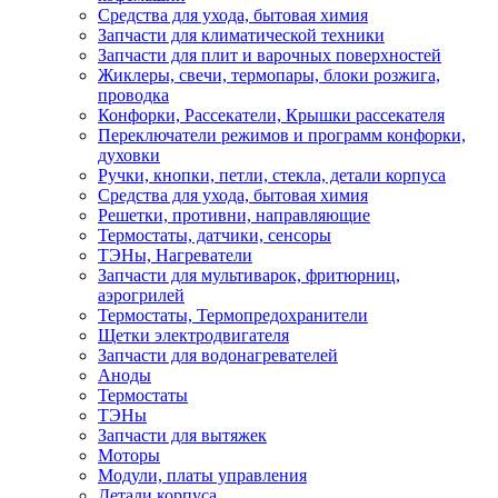
Средства для ухода, бытовая химия
Запчасти для климатической техники
Запчасти для плит и варочных поверхностей
Жиклеры, свечи, термопары, блоки розжига,
проводка
Конфорки, Рассекатели, Крышки рассекателя
Переключатели режимов и программ конфорки,
духовки
Ручки, кнопки, петли, стекла, детали корпуса
Средства для ухода, бытовая химия
Решетки, противни, направляющие
Термостаты, датчики, сенсоры
ТЭНы, Нагреватели
Запчасти для мультиварок, фритюрниц,
аэрогрилей
Термостаты, Термопредохранители
Щетки электродвигателя
Запчасти для водонагревателей
Аноды
Термостаты
ТЭНы
Запчасти для вытяжек
Моторы
Модули, платы управления
Детали корпуса