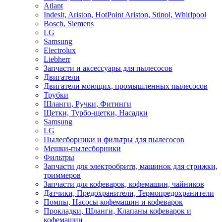
Atlant
Indesit, Ariston, HotPoint Ariston, Stinol, Whirlpool
Bosch, Siemens
LG
Samsung
Electrolux
Liebherr
Запчасти и аксессуары для пылесосов
Двигатели
Двигатели моющих, промышленных пылесосов
Трубки
Шланги, Ручки, Фитинги
Щетки, Турбо-щетки, Насадки
Samsung
LG
Пылесборники и фильтры для пылесосов
Мешки-пылесборники
Фильтры
Запчасти для электробритв, машинок для стрижки,
триммеров
Запчасти для кофеварок, кофемашин, чайников
Датчики, Предохранители, Термопредохранители
Помпы, Насосы кофемашин и кофеварок
Прокладки, Шланги, Клапаны кофеварок и
кофемашин