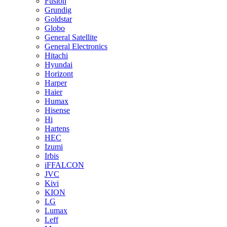
Fusion
Grundig
Goldstar
Globo
General Satellite
General Electronics
Hitachi
Hyundai
Horizont
Harper
Haier
Humax
Hisense
Hi
Hartens
HEC
Izumi
Irbis
iFFALCON
JVC
Kivi
KION
LG
Lumax
Leff