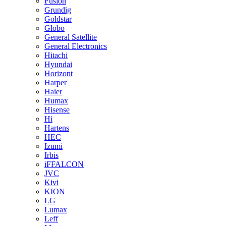
Fusion
Grundig
Goldstar
Globo
General Satellite
General Electronics
Hitachi
Hyundai
Horizont
Harper
Haier
Humax
Hisense
Hi
Hartens
HEC
Izumi
Irbis
iFFALCON
JVC
Kivi
KION
LG
Lumax
Leff