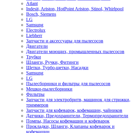
Atlant
Indesit, Ariston, HotPoint Ariston, Stinol, Whirlpool
Bosch, Siemens
LG
Samsung
Electrolux
Liebherr
Запчасти и аксессуары для пылесосов
Двигатели
Двигатели моющих, промышленных пылесосов
Трубки
Шланги, Ручки, Фитинги
Щетки, Турбо-щетки, Насадки
Samsung
LG
Пылесборники и фильтры для пылесосов
Мешки-пылесборники
Фильтры
Запчасти для электробритв, машинок для стрижки,
триммеров
Запчасти для кофеварок, кофемашин, чайников
Датчики, Предохранители, Термопредохранители
Помпы, Насосы кофемашин и кофеварок
Прокладки, Шланги, Клапаны кофеварок и
кофемашин