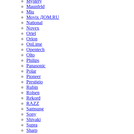
Mystery
Maunfeld
Miu
Movix ДОМ.RU
National
Novex
Oriel
Orion
OnLime
Opentech
Olto
Philips
Panasonic
Polar
Pioneer
Prestigio
Rubin
Rolsen
Rekord
RAZZ
Samsung
Sony
Shivaki
Supra
Sharp