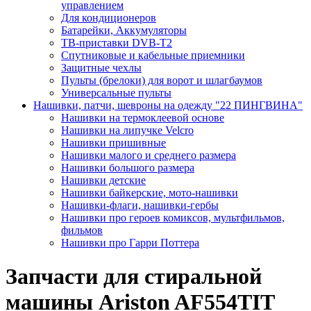
управлением
Для кондиционеров
Батарейки, Аккумуляторы
ТВ-приставки DVB-T2
Спутниковые и кабельные приемники
Защитные чехлы
Пульты (брелоки) для ворот и шлагбаумов
Универсальные пульты
Нашивки, патчи, шевроны на одежду "22 ПИНГВИНА"
Нашивки на термоклеевой основе
Нашивки на липучке Velcro
Нашивки пришивные
Нашивки малого и среднего размера
Нашивки большого размера
Нашивки детские
Нашивки байкерские, мото-нашивки
Нашивки-флаги, нашивки-гербы
Нашивки про героев комиксов, мультфильмов,
фильмов
Нашивки про Гарри Поттера
Запчасти для стиральной
машины Ariston AF554TIT