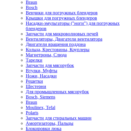
Braun
Bosch
Венчики для погружных блендеров
Крышки для погружных блендеров
Насадки-эмульгаторы ("ноги") для погружных
блендеров
Запчасти для микроволновых печей
Вентиляторы, Двигатели вентилятора
Двигатели вращения поддона
Кольца, Крестовины, Коуплеры
Магнетроны, Слюда
Тарелки
Запчасти для мясорубок
Втулки, Муфты
Ножи, Насадки
Решетки
Шестерни
Для промышленных мясорубок
Bosch, Siemens
Braun
Moulinex, Tefal
Polaris
Запчасти для стиральных машин
Амортизаторы, Пальцы
Блокировки люка