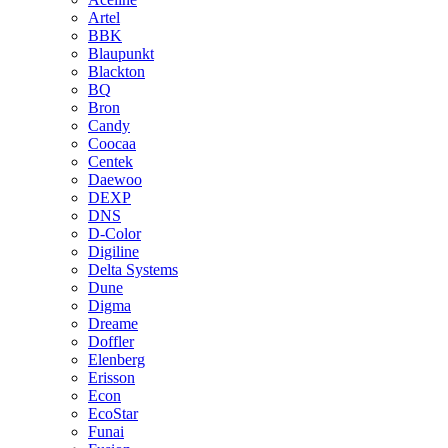
Artel
BBK
Blaupunkt
Blackton
BQ
Bron
Candy
Coocaa
Centek
Daewoo
DEXP
DNS
D-Color
Digiline
Delta Systems
Dune
Digma
Dreame
Doffler
Elenberg
Erisson
Econ
EcoStar
Funai