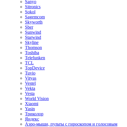
Sanyo
Sitronics
Sokol
Sagemcom
Skyworth
Sber
Sunwind
Starwind
Skyline
Thomson
Toshiba
Telefunken
TCL
TopDevice
Tuvio
Vityas
Vestel
Vekta
Vesta
World Vision
Xiaomi
Yasin
Триколор
Яндекс
Аэро-мыши, пульты с гироскопом и голосовым