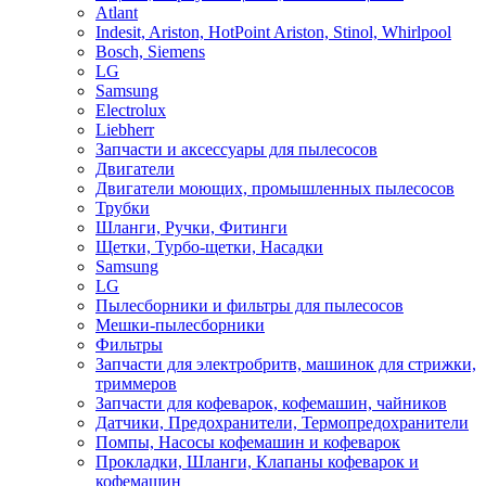
Atlant
Indesit, Ariston, HotPoint Ariston, Stinol, Whirlpool
Bosch, Siemens
LG
Samsung
Electrolux
Liebherr
Запчасти и аксессуары для пылесосов
Двигатели
Двигатели моющих, промышленных пылесосов
Трубки
Шланги, Ручки, Фитинги
Щетки, Турбо-щетки, Насадки
Samsung
LG
Пылесборники и фильтры для пылесосов
Мешки-пылесборники
Фильтры
Запчасти для электробритв, машинок для стрижки,
триммеров
Запчасти для кофеварок, кофемашин, чайников
Датчики, Предохранители, Термопредохранители
Помпы, Насосы кофемашин и кофеварок
Прокладки, Шланги, Клапаны кофеварок и
кофемашин