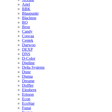
Artel
BBK
Blaupunkt
Blackton
BQ
Bron
Candy
Coocaa
Centek
Daewoo
DEXP
DNS
D-Color
Digiline
Delta Systems
Dune
Digma
Dreame
Doffler
Elenberg
Erisson
Econ
EcoStar
Funai