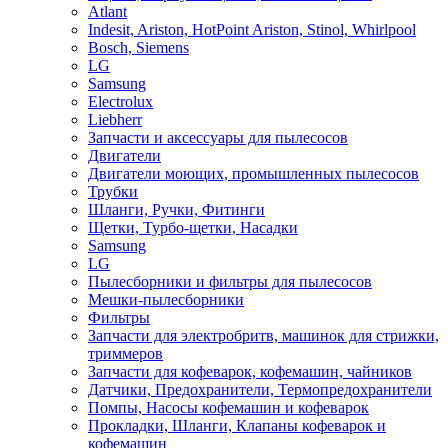
Atlant
Indesit, Ariston, HotPoint Ariston, Stinol, Whirlpool
Bosch, Siemens
LG
Samsung
Electrolux
Liebherr
Запчасти и аксессуары для пылесосов
Двигатели
Двигатели моющих, промышленных пылесосов
Трубки
Шланги, Ручки, Фитинги
Щетки, Турбо-щетки, Насадки
Samsung
LG
Пылесборники и фильтры для пылесосов
Мешки-пылесборники
Фильтры
Запчасти для электробритв, машинок для стрижки,
триммеров
Запчасти для кофеварок, кофемашин, чайников
Датчики, Предохранители, Термопредохранители
Помпы, Насосы кофемашин и кофеварок
Прокладки, Шланги, Клапаны кофеварок и
кофемашин