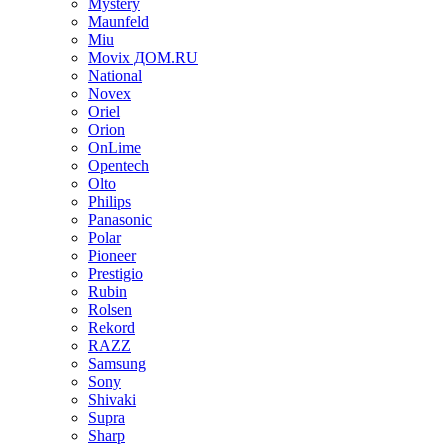
Mystery
Maunfeld
Miu
Movix ДОМ.RU
National
Novex
Oriel
Orion
OnLime
Opentech
Olto
Philips
Panasonic
Polar
Pioneer
Prestigio
Rubin
Rolsen
Rekord
RAZZ
Samsung
Sony
Shivaki
Supra
Sharp