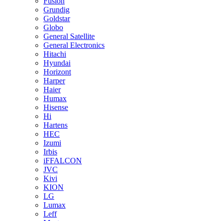
Fusion
Grundig
Goldstar
Globo
General Satellite
General Electronics
Hitachi
Hyundai
Horizont
Harper
Haier
Humax
Hisense
Hi
Hartens
HEC
Izumi
Irbis
iFFALCON
JVC
Kivi
KION
LG
Lumax
Leff