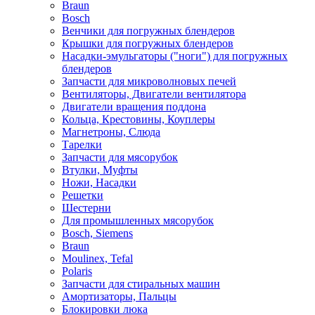
Braun
Bosch
Венчики для погружных блендеров
Крышки для погружных блендеров
Насадки-эмульгаторы ("ноги") для погружных
блендеров
Запчасти для микроволновых печей
Вентиляторы, Двигатели вентилятора
Двигатели вращения поддона
Кольца, Крестовины, Коуплеры
Магнетроны, Слюда
Тарелки
Запчасти для мясорубок
Втулки, Муфты
Ножи, Насадки
Решетки
Шестерни
Для промышленных мясорубок
Bosch, Siemens
Braun
Moulinex, Tefal
Polaris
Запчасти для стиральных машин
Амортизаторы, Пальцы
Блокировки люка