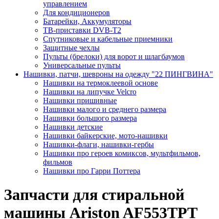
управлением
Для кондиционеров
Батарейки, Аккумуляторы
ТВ-приставки DVB-T2
Спутниковые и кабельные приемники
Защитные чехлы
Пульты (брелоки) для ворот и шлагбаумов
Универсальные пульты
Нашивки, патчи, шевроны на одежду "22 ПИНГВИНА"
Нашивки на термоклеевой основе
Нашивки на липучке Velcro
Нашивки пришивные
Нашивки малого и среднего размера
Нашивки большого размера
Нашивки детские
Нашивки байкерские, мото-нашивки
Нашивки-флаги, нашивки-гербы
Нашивки про героев комиксов, мультфильмов,
фильмов
Нашивки про Гарри Поттера
Запчасти для стиральной
машины Ariston AF553TPT