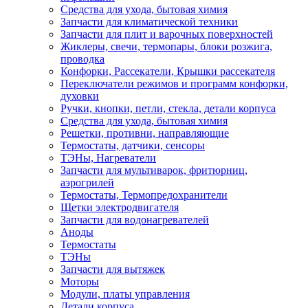
Средства для ухода, бытовая химия
Запчасти для климатической техники
Запчасти для плит и варочных поверхностей
Жиклеры, свечи, термопары, блоки розжига,
проводка
Конфорки, Рассекатели, Крышки рассекателя
Переключатели режимов и программ конфорки,
духовки
Ручки, кнопки, петли, стекла, детали корпуса
Средства для ухода, бытовая химия
Решетки, противни, направляющие
Термостаты, датчики, сенсоры
ТЭНы, Нагреватели
Запчасти для мультиварок, фритюрниц,
аэрогрилей
Термостаты, Термопредохранители
Щетки электродвигателя
Запчасти для водонагревателей
Аноды
Термостаты
ТЭНы
Запчасти для вытяжек
Моторы
Модули, платы управления
Детали корпуса