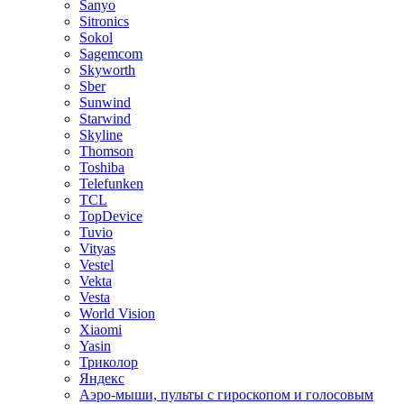
Sanyo
Sitronics
Sokol
Sagemcom
Skyworth
Sber
Sunwind
Starwind
Skyline
Thomson
Toshiba
Telefunken
TCL
TopDevice
Tuvio
Vityas
Vestel
Vekta
Vesta
World Vision
Xiaomi
Yasin
Триколор
Яндекс
Аэро-мыши, пульты с гироскопом и голосовым