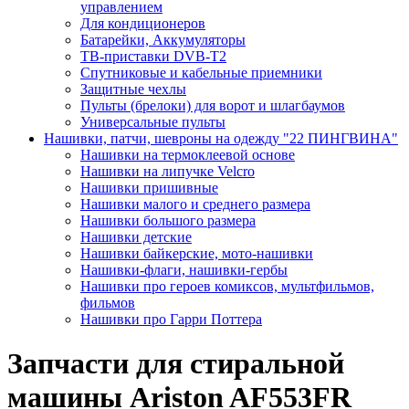
управлением
Для кондиционеров
Батарейки, Аккумуляторы
ТВ-приставки DVB-T2
Спутниковые и кабельные приемники
Защитные чехлы
Пульты (брелоки) для ворот и шлагбаумов
Универсальные пульты
Нашивки, патчи, шевроны на одежду "22 ПИНГВИНА"
Нашивки на термоклеевой основе
Нашивки на липучке Velcro
Нашивки пришивные
Нашивки малого и среднего размера
Нашивки большого размера
Нашивки детские
Нашивки байкерские, мото-нашивки
Нашивки-флаги, нашивки-гербы
Нашивки про героев комиксов, мультфильмов,
фильмов
Нашивки про Гарри Поттера
Запчасти для стиральной
машины Ariston AF553FR