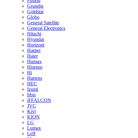
Fusion
Grundig
Goldstar
Globo
General Satellite
General Electronics
Hitachi
Hyundai
Horizont
Harper
Haier
Humax
Hisense
Hi
Hartens
HEC
Izumi
Irbis
iFFALCON
JVC
Kivi
KION
LG
Lumax
Leff