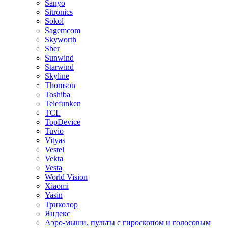
Sanyo
Sitronics
Sokol
Sagemcom
Skyworth
Sber
Sunwind
Starwind
Skyline
Thomson
Toshiba
Telefunken
TCL
TopDevice
Tuvio
Vityas
Vestel
Vekta
Vesta
World Vision
Xiaomi
Yasin
Триколор
Яндекс
Аэро-мыши, пульты с гироскопом и голосовым