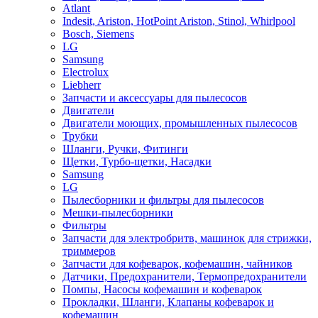
Atlant
Indesit, Ariston, HotPoint Ariston, Stinol, Whirlpool
Bosch, Siemens
LG
Samsung
Electrolux
Liebherr
Запчасти и аксессуары для пылесосов
Двигатели
Двигатели моющих, промышленных пылесосов
Трубки
Шланги, Ручки, Фитинги
Щетки, Турбо-щетки, Насадки
Samsung
LG
Пылесборники и фильтры для пылесосов
Мешки-пылесборники
Фильтры
Запчасти для электробритв, машинок для стрижки,
триммеров
Запчасти для кофеварок, кофемашин, чайников
Датчики, Предохранители, Термопредохранители
Помпы, Насосы кофемашин и кофеварок
Прокладки, Шланги, Клапаны кофеварок и
кофемашин