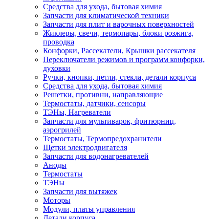
Средства для ухода, бытовая химия
Запчасти для климатической техники
Запчасти для плит и варочных поверхностей
Жиклеры, свечи, термопары, блоки розжига,
проводка
Конфорки, Рассекатели, Крышки рассекателя
Переключатели режимов и программ конфорки,
духовки
Ручки, кнопки, петли, стекла, детали корпуса
Средства для ухода, бытовая химия
Решетки, противни, направляющие
Термостаты, датчики, сенсоры
ТЭНы, Нагреватели
Запчасти для мультиварок, фритюрниц,
аэрогрилей
Термостаты, Термопредохранители
Щетки электродвигателя
Запчасти для водонагревателей
Аноды
Термостаты
ТЭНы
Запчасти для вытяжек
Моторы
Модули, платы управления
Детали корпуса