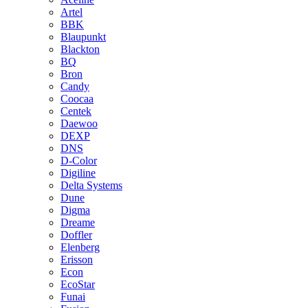
Artel
BBK
Blaupunkt
Blackton
BQ
Bron
Candy
Coocaa
Centek
Daewoo
DEXP
DNS
D-Color
Digiline
Delta Systems
Dune
Digma
Dreame
Doffler
Elenberg
Erisson
Econ
EcoStar
Funai