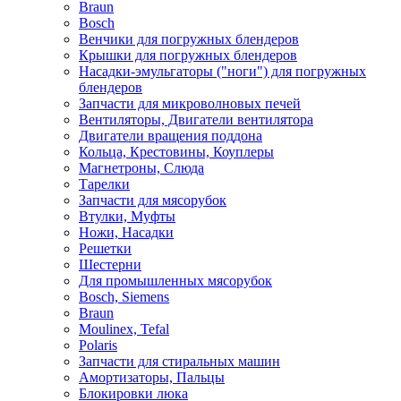
Braun
Bosch
Венчики для погружных блендеров
Крышки для погружных блендеров
Насадки-эмульгаторы ("ноги") для погружных
блендеров
Запчасти для микроволновых печей
Вентиляторы, Двигатели вентилятора
Двигатели вращения поддона
Кольца, Крестовины, Коуплеры
Магнетроны, Слюда
Тарелки
Запчасти для мясорубок
Втулки, Муфты
Ножи, Насадки
Решетки
Шестерни
Для промышленных мясорубок
Bosch, Siemens
Braun
Moulinex, Tefal
Polaris
Запчасти для стиральных машин
Амортизаторы, Пальцы
Блокировки люка