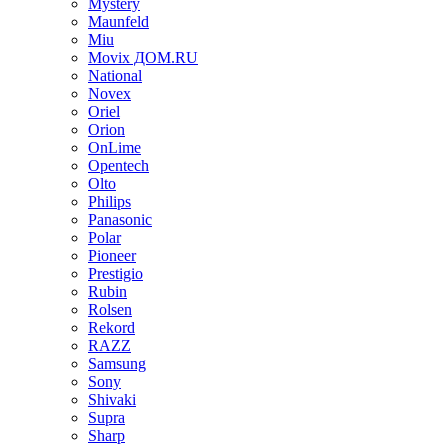
Mystery
Maunfeld
Miu
Movix ДОМ.RU
National
Novex
Oriel
Orion
OnLime
Opentech
Olto
Philips
Panasonic
Polar
Pioneer
Prestigio
Rubin
Rolsen
Rekord
RAZZ
Samsung
Sony
Shivaki
Supra
Sharp