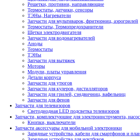
Решетки, противни, направляющие
Термостаты, датчики, сенсоры
ТЭНы, Нагреватели
Запчасти для мультиварок, фритюрниц, аэрогрилей
Термостаты, Термопредохранители
Щетки электродвигателя
Запчасти для водонагревателей
Аноды
Термостаты
ТЭНы
Запчасти для вытяжек
Моторы
Модули, платы управления
Детали корпуса
Запчасти для утюгов
Запчасти для кулеров, дистилляторов
Запчасти для грилей, сэндвичниц, вафельниц
Запчасти для фенов
Запчасти для телевизоров
Светодиодная LED подсветка телевизоров
Запчасти, комплектующие для электроинструмента, насо
Кнопки, выключатели
Запчасти аксессуары для мобильной электроники
Зарядные устройства, кабели для смартфонов и пла
Зарядные устройства для ноутбуков