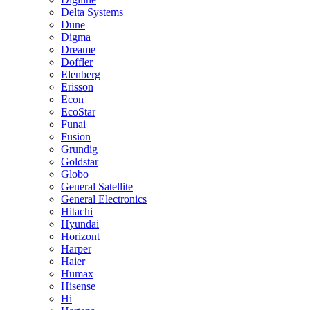
Delta Systems
Dune
Digma
Dreame
Doffler
Elenberg
Erisson
Econ
EcoStar
Funai
Fusion
Grundig
Goldstar
Globo
General Satellite
General Electronics
Hitachi
Hyundai
Horizont
Harper
Haier
Humax
Hisense
Hi