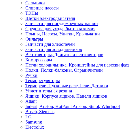
Сальники
Сливные насосы
ТЭНы
Щетки электродвигателя
Запчасти для посудомоечных машин
Средства для ухода, бытовая химия
Помпы, Насосы, Улитки, Крыльчатки
Фильтры
Запчасти для хлебопечей
Запчасти для холодильников
Вентиляторы, Двигатели вентиляторов
Компрессоры
Петли холодильника, Кронштейны для навески фас
Полки, Полки-балконы, Ограничители
Ручки
Терморегуляторы
Термореле, Пусковые реле, Реле, Датчики
Уплотнительная резина
Ящики, Корпуса ящиков, Панели ящиков
Atlant
Indesit, Ariston, HotPoint Ariston, Stinol, Whirlpool
Bosch, Siemens
LG
Samsung
Electrolux