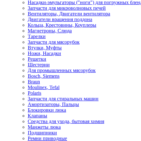
Насадки-эмульгаторы ("ноги") для погружных блен
Запчасти для микроволновых печей
Вентиляторы, Двигатели вентилятора
Двигатели вращения поддона
Кольца, Крестовины, Коуплеры
Магнетроны, Слюда
Тарелки
Запчасти для мясорубок
Втулки, Муфты
Ножи, Насадки
Решетки
Шестерни
Для промышленных мясорубок
Bosch, Siemens
Braun
Moulinex, Tefal
Polaris
Запчасти для стиральных машин
Амортизаторы, Пальцы
Блокировки люка
Клапаны
Средства для ухода, бытовая химия
Манжеты люка
Подшипники
Ремни приводные