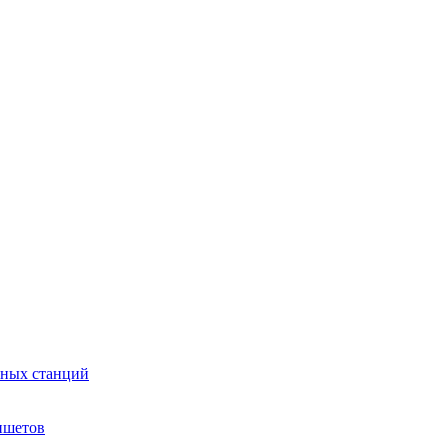
сных станций
ншетов