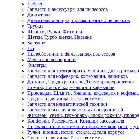
Liebherr
Запчасти и аксессуары для пылесосов
Двигатели
Двигатели моющих, промышленных пылесосов
Трубки
Шланги, Ручки, Фитинги
Щетки, Турбо-щетки, Насадки
Samsung
LG
Пылесборники и фильтры для пылесосов
Мешки-пылесборники
Фильтры
Запчасти для электробритв, машинок для стрижки,
Запчасти для кофеварок, кофемашин, чайников
Датчики, Предохранители, Термопредохранители
Помпы, Насосы кофемашин и кофеварок
Прокладки, Шланги, Клапаны кофеварок и кофема
Средства для ухода, бытовая химия
Запчасти для климатической техники
Запчасти для плит и варочных поверхностей
Жиклеры, свечи, термопары, блоки розжига, прово
Конфорки, Рассекатели, Крышки рассекателя
Переключатели режимов и программ конфорки, дух
Ручки, кнопки, петли, стекла, детали корпуса
Средства для ухода, бытовая химия