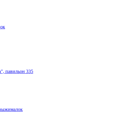
нок
а", павильон 335
овыжималок