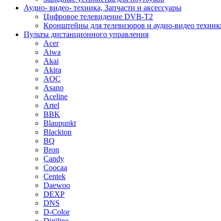
Аудио- видео- техника, Запчасти и аксессуары
Цифровое телевидение DVB-T2
Кронштейны для телевизоров и аудио-видео техник
Пульты дистанционного управления
Acer
Aiwa
Akai
Akira
AOC
Asano
Aceline
Artel
BBK
Blaupunkt
Blackton
BQ
Bron
Candy
Coocaa
Centek
Daewoo
DEXP
DNS
D-Color
Digiline