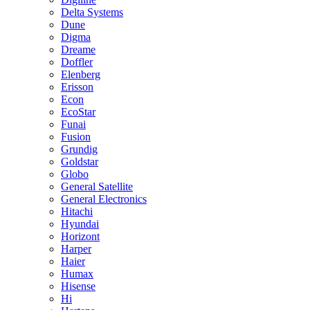
Delta Systems
Dune
Digma
Dreame
Doffler
Elenberg
Erisson
Econ
EcoStar
Funai
Fusion
Grundig
Goldstar
Globo
General Satellite
General Electronics
Hitachi
Hyundai
Horizont
Harper
Haier
Humax
Hisense
Hi