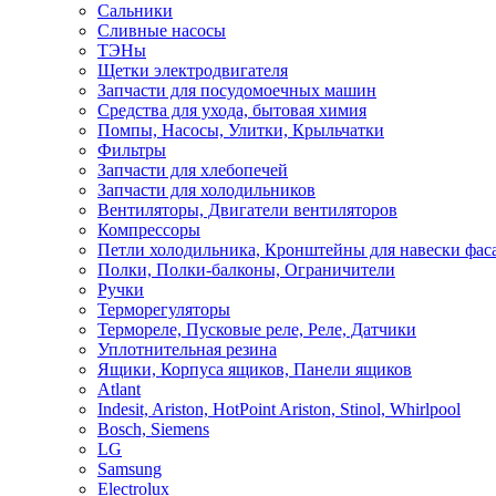
Сальники
Сливные насосы
ТЭНы
Щетки электродвигателя
Запчасти для посудомоечных машин
Средства для ухода, бытовая химия
Помпы, Насосы, Улитки, Крыльчатки
Фильтры
Запчасти для хлебопечей
Запчасти для холодильников
Вентиляторы, Двигатели вентиляторов
Компрессоры
Петли холодильника, Кронштейны для навески фас
Полки, Полки-балконы, Ограничители
Ручки
Терморегуляторы
Термореле, Пусковые реле, Реле, Датчики
Уплотнительная резина
Ящики, Корпуса ящиков, Панели ящиков
Atlant
Indesit, Ariston, HotPoint Ariston, Stinol, Whirlpool
Bosch, Siemens
LG
Samsung
Electrolux