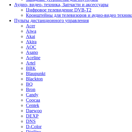
Аудио- видео- техника, Запчасти и аксессуары
Цифровое телевидение DVB-T2
Кронштейны для телевизоров и аудио-видео техник
Пульты дистанционного управления
Acer
Aiwa
Akai
Akira
AOC
Asano
Aceline
Artel
BBK
Blaupunkt
Blackton
BQ
Bron
Candy
Coocaa
Centek
Daewoo
DEXP
DNS
D-Color
Digiline