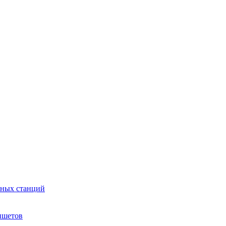
сных станций
ншетов