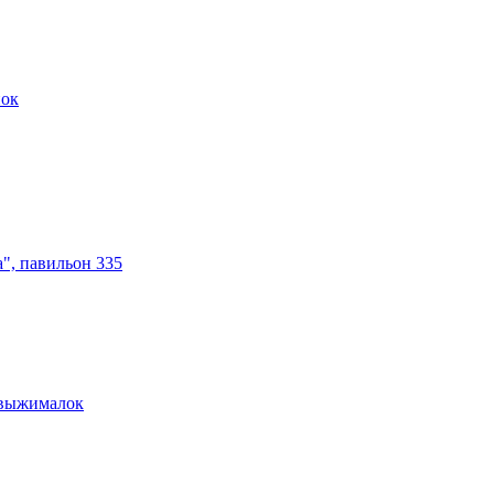
нок
а", павильон 335
овыжималок