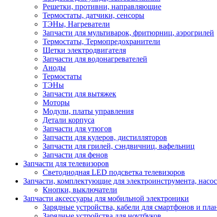
Решетки, противни, направляющие
Термостаты, датчики, сенсоры
ТЭНы, Нагреватели
Запчасти для мультиварок, фритюрниц, аэрогрилей
Термостаты, Термопредохранители
Щетки электродвигателя
Запчасти для водонагревателей
Аноды
Термостаты
ТЭНы
Запчасти для вытяжек
Моторы
Модули, платы управления
Детали корпуса
Запчасти для утюгов
Запчасти для кулеров, дистилляторов
Запчасти для грилей, сэндвичниц, вафельниц
Запчасти для фенов
Запчасти для телевизоров
Светодиодная LED подсветка телевизоров
Запчасти, комплектующие для электроинструмента, насо
Кнопки, выключатели
Запчасти аксессуары для мобильной электроники
Зарядные устройства, кабели для смартфонов и пла
Зарядные устройства для ноутбуков