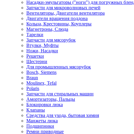
Насадки-эмульгаторы ("ноги") для погружных блен
Запчасти для микроволновых печей
Вентиляторы, Двигатели вентилятора
Двигатели вращения поддона
Кольца, Крестовины, Коуплеры
Магнетроны, Слюда
Тарелки
Запчасти для мясорубок
Втулки, Муфты
Ножи, Насадки
Решетки
Шестерни
Для промышленных мясорубок
Bosch, Siemens
Braun
Moulinex, Tefal
Polaris
Запчасти для стиральных машин
Амортизаторы, Пальцы
Блокировки люка
Клапаны
Средства для ухода, бытовая химия
Манжеты люка
Подшипники
Ремни приводные