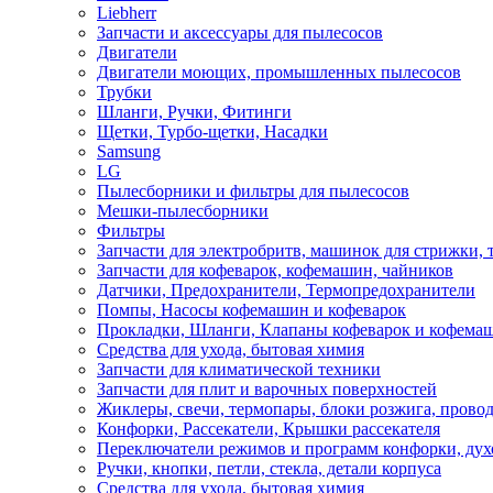
Liebherr
Запчасти и аксессуары для пылесосов
Двигатели
Двигатели моющих, промышленных пылесосов
Трубки
Шланги, Ручки, Фитинги
Щетки, Турбо-щетки, Насадки
Samsung
LG
Пылесборники и фильтры для пылесосов
Мешки-пылесборники
Фильтры
Запчасти для электробритв, машинок для стрижки,
Запчасти для кофеварок, кофемашин, чайников
Датчики, Предохранители, Термопредохранители
Помпы, Насосы кофемашин и кофеварок
Прокладки, Шланги, Клапаны кофеварок и кофема
Средства для ухода, бытовая химия
Запчасти для климатической техники
Запчасти для плит и варочных поверхностей
Жиклеры, свечи, термопары, блоки розжига, прово
Конфорки, Рассекатели, Крышки рассекателя
Переключатели режимов и программ конфорки, дух
Ручки, кнопки, петли, стекла, детали корпуса
Средства для ухода, бытовая химия