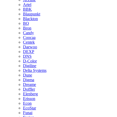
Artel
BBK
Blaupunkt
Blackton
BQ
Bron
Candy
Coocaa
Centek
Daewoo
DEXP
DNS
D-Color
Digiline
Delta Systems
Dune
Digma
Dreame
Doffler
Elenberg
Erisson
Econ
EcoStar
Funai