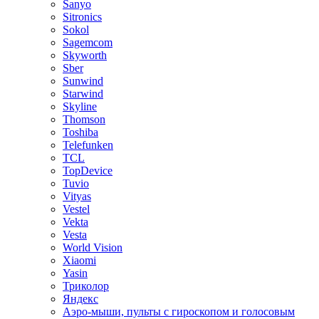
Sanyo
Sitronics
Sokol
Sagemcom
Skyworth
Sber
Sunwind
Starwind
Skyline
Thomson
Toshiba
Telefunken
TCL
TopDevice
Tuvio
Vityas
Vestel
Vekta
Vesta
World Vision
Xiaomi
Yasin
Триколор
Яндекс
Аэро-мыши, пульты с гироскопом и голосовым