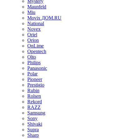
Mystery
Maunfeld
Miu
Movix ДОМ.RU
National
Novex
Oriel
Orion
OnLime
Opentech
Olto
Philips
Panasonic
Polar
Pioneer
Prestigio
Rubin
Rolsen
Rekord
RAZZ
Samsung
Sony
Shivaki
Supra
Sharp