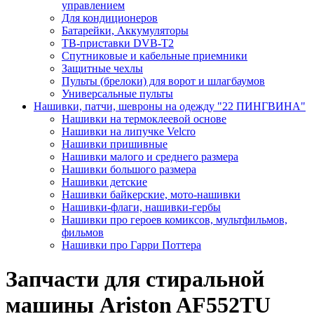
управлением
Для кондиционеров
Батарейки, Аккумуляторы
ТВ-приставки DVB-T2
Спутниковые и кабельные приемники
Защитные чехлы
Пульты (брелоки) для ворот и шлагбаумов
Универсальные пульты
Нашивки, патчи, шевроны на одежду "22 ПИНГВИНА"
Нашивки на термоклеевой основе
Нашивки на липучке Velcro
Нашивки пришивные
Нашивки малого и среднего размера
Нашивки большого размера
Нашивки детские
Нашивки байкерские, мото-нашивки
Нашивки-флаги, нашивки-гербы
Нашивки про героев комиксов, мультфильмов,
фильмов
Нашивки про Гарри Поттера
Запчасти для стиральной
машины Ariston AF552TU