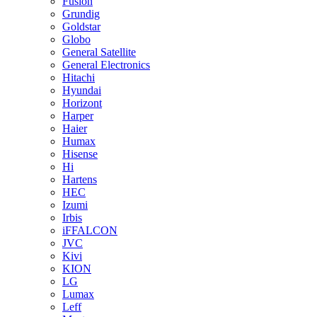
Fusion
Grundig
Goldstar
Globo
General Satellite
General Electronics
Hitachi
Hyundai
Horizont
Harper
Haier
Humax
Hisense
Hi
Hartens
HEC
Izumi
Irbis
iFFALCON
JVC
Kivi
KION
LG
Lumax
Leff