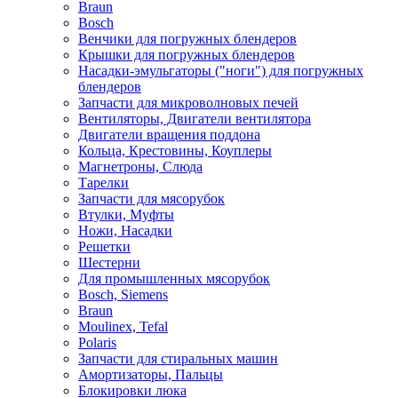
Braun
Bosch
Венчики для погружных блендеров
Крышки для погружных блендеров
Насадки-эмульгаторы ("ноги") для погружных
блендеров
Запчасти для микроволновых печей
Вентиляторы, Двигатели вентилятора
Двигатели вращения поддона
Кольца, Крестовины, Коуплеры
Магнетроны, Слюда
Тарелки
Запчасти для мясорубок
Втулки, Муфты
Ножи, Насадки
Решетки
Шестерни
Для промышленных мясорубок
Bosch, Siemens
Braun
Moulinex, Tefal
Polaris
Запчасти для стиральных машин
Амортизаторы, Пальцы
Блокировки люка