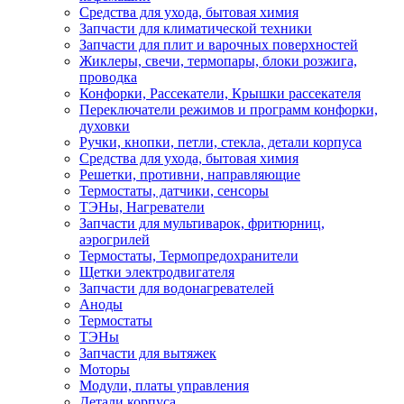
Средства для ухода, бытовая химия
Запчасти для климатической техники
Запчасти для плит и варочных поверхностей
Жиклеры, свечи, термопары, блоки розжига,
проводка
Конфорки, Рассекатели, Крышки рассекателя
Переключатели режимов и программ конфорки,
духовки
Ручки, кнопки, петли, стекла, детали корпуса
Средства для ухода, бытовая химия
Решетки, противни, направляющие
Термостаты, датчики, сенсоры
ТЭНы, Нагреватели
Запчасти для мультиварок, фритюрниц,
аэрогрилей
Термостаты, Термопредохранители
Щетки электродвигателя
Запчасти для водонагревателей
Аноды
Термостаты
ТЭНы
Запчасти для вытяжек
Моторы
Модули, платы управления
Детали корпуса