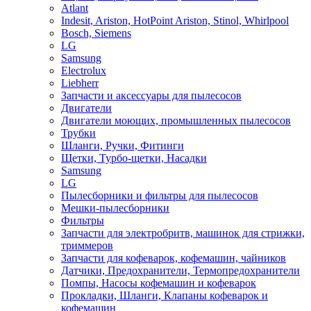
Atlant
Indesit, Ariston, HotPoint Ariston, Stinol, Whirlpool
Bosch, Siemens
LG
Samsung
Electrolux
Liebherr
Запчасти и аксессуары для пылесосов
Двигатели
Двигатели моющих, промышленных пылесосов
Трубки
Шланги, Ручки, Фитинги
Щетки, Турбо-щетки, Насадки
Samsung
LG
Пылесборники и фильтры для пылесосов
Мешки-пылесборники
Фильтры
Запчасти для электробритв, машинок для стрижки,
триммеров
Запчасти для кофеварок, кофемашин, чайников
Датчики, Предохранители, Термопредохранители
Помпы, Насосы кофемашин и кофеварок
Прокладки, Шланги, Клапаны кофеварок и
кофемашин