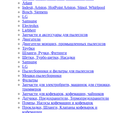
Atlant
Indesit, Ariston, HotPoint Ariston, Stinol, Whirlpool
Bosch, Siemens
LG
Samsung
Electrolux
Liebherr
Запчасти и аксессуары для пылесосов
Двигатели
Двигатели моющих, промышленных пылесосов
Трубки
Шланги, Ручки, Фитинги
Щетки, Турбо-щетки, Насадки
Samsung
LG
Пылесборники и фильтры для пылесосов
Мешки-пылесборники
Фильтры
Запчасти для электробритв, машинок для стрижки,
триммеров
Запчасти для кофеварок, кофемашин, чайников
Датчики, Предохранители, Термопредохранители
Помпы, Насосы кофемашин и кофеварок
Прокладки, Шланги, Клапаны кофеварок и
кофемашин