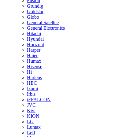
Fusion
Grundig
Goldstar
Globo
General Satellite
General Electronics
Hitachi
Hyundai
Horizont
Harper
Haier
Humax
Hisense
Hi
Hartens
HEC
Izumi
Irbis
iFFALCON
JVC
Kivi
KION
LG
Lumax
Leff