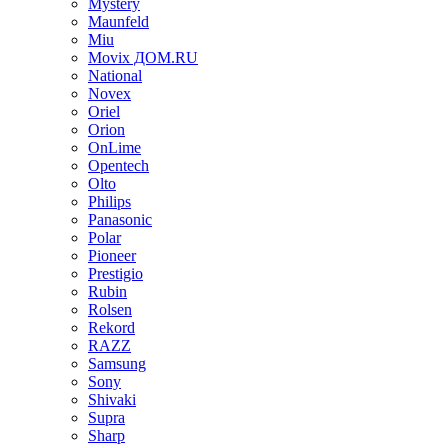
Mystery
Maunfeld
Miu
Movix ДОМ.RU
National
Novex
Oriel
Orion
OnLime
Opentech
Olto
Philips
Panasonic
Polar
Pioneer
Prestigio
Rubin
Rolsen
Rekord
RAZZ
Samsung
Sony
Shivaki
Supra
Sharp