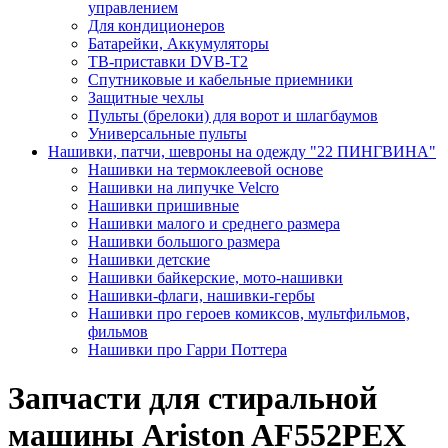
управлением
Для кондиционеров
Батарейки, Аккумуляторы
ТВ-приставки DVB-T2
Спутниковые и кабельные приемники
Защитные чехлы
Пульты (брелоки) для ворот и шлагбаумов
Универсальные пульты
Нашивки, патчи, шевроны на одежду "22 ПИНГВИНА"
Нашивки на термоклеевой основе
Нашивки на липучке Velcro
Нашивки пришивные
Нашивки малого и среднего размера
Нашивки большого размера
Нашивки детские
Нашивки байкерские, мото-нашивки
Нашивки-флаги, нашивки-гербы
Нашивки про героев комиксов, мультфильмов,
фильмов
Нашивки про Гарри Поттера
Запчасти для стиральной
машины Ariston AF552PEX