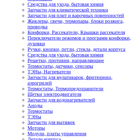
Средства для ухода, бытовая химия
Запчасти для климатической техники
Запчасти для плит и варочных поверхностей
Жиклеры, свечи, термопары, блоки розжига,
проводка
Конфорки, Рассекатели, Крышки рассекателя
Переключатели режимов и программ конфорки,
духовки
Ручки, кнопки, петли, стекла, детали корпуса
Средства для ухода, бытовая химия
Решетки, противни, направляющие
Термостаты, датчики, сенсоры
ТЭНы, Нагреватели
Запчасти для мультиварок, фритюрниц,
аэрогрилей
Термостаты, Термопредохранители
Щетки электродвигателя
Запчасти для водонагревателей
Аноды
Термостаты
ТЭНы
Запчасти для вытяжек
Моторы
Модули, платы управления
Детали корпуса