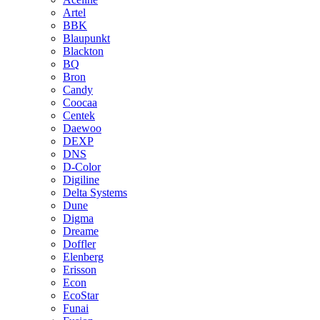
Artel
BBK
Blaupunkt
Blackton
BQ
Bron
Candy
Coocaa
Centek
Daewoo
DEXP
DNS
D-Color
Digiline
Delta Systems
Dune
Digma
Dreame
Doffler
Elenberg
Erisson
Econ
EcoStar
Funai