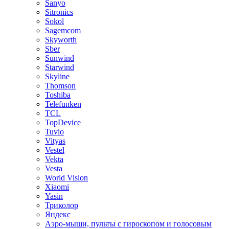
Sanyo
Sitronics
Sokol
Sagemcom
Skyworth
Sber
Sunwind
Starwind
Skyline
Thomson
Toshiba
Telefunken
TCL
TopDevice
Tuvio
Vityas
Vestel
Vekta
Vesta
World Vision
Xiaomi
Yasin
Триколор
Яндекс
Аэро-мыши, пульты с гироскопом и голосовым