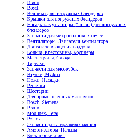
Braun
Bosch
Венчики для погружных блендеров
Крышки для погружных блендеров
Насадки-эмульгаторы ("ноги") для погружных
блендеров
Запчасти для микроволновых печей
Вентиляторы, Двигатели вентилятора
Двигатели вращения поддона
Кольца, Крестовины, Коуплеры
Магнетроны, Слюда
Тарелки
Запчасти для мясорубок
Втулки, Муфты
Ножи, Насадки
Решетки
Шестерни
Для промышленных мясорубок
Bosch, Siemens
Braun
Moulinex, Tefal
Polaris
Запчасти для стиральных машин
Амортизаторы, Пальцы
Блокировки люка