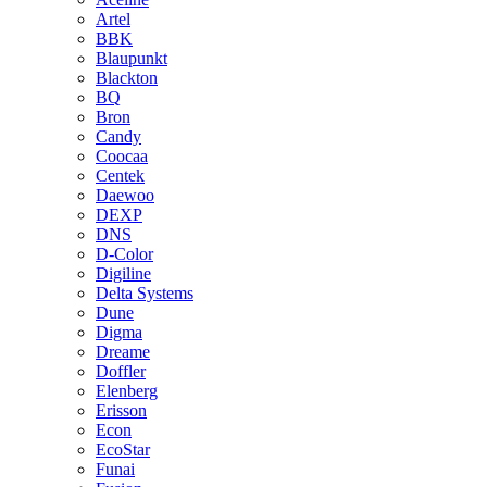
Artel
BBK
Blaupunkt
Blackton
BQ
Bron
Candy
Coocaa
Centek
Daewoo
DEXP
DNS
D-Color
Digiline
Delta Systems
Dune
Digma
Dreame
Doffler
Elenberg
Erisson
Econ
EcoStar
Funai