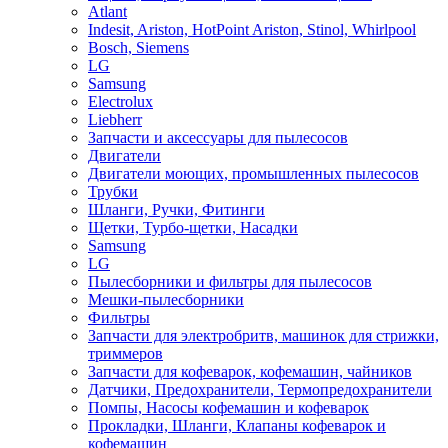
Atlant
Indesit, Ariston, HotPoint Ariston, Stinol, Whirlpool
Bosch, Siemens
LG
Samsung
Electrolux
Liebherr
Запчасти и аксессуары для пылесосов
Двигатели
Двигатели моющих, промышленных пылесосов
Трубки
Шланги, Ручки, Фитинги
Щетки, Турбо-щетки, Насадки
Samsung
LG
Пылесборники и фильтры для пылесосов
Мешки-пылесборники
Фильтры
Запчасти для электробритв, машинок для стрижки,
триммеров
Запчасти для кофеварок, кофемашин, чайников
Датчики, Предохранители, Термопредохранители
Помпы, Насосы кофемашин и кофеварок
Прокладки, Шланги, Клапаны кофеварок и
кофемашин