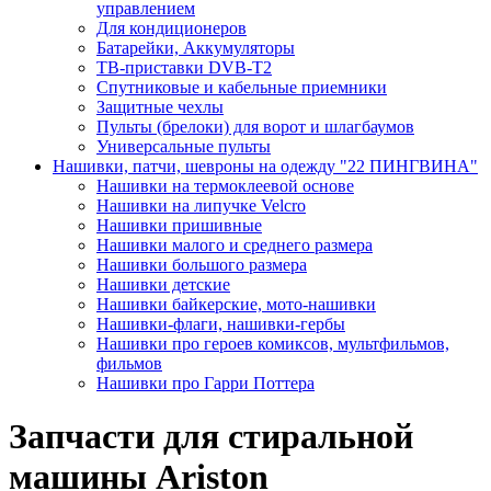
управлением
Для кондиционеров
Батарейки, Аккумуляторы
ТВ-приставки DVB-T2
Спутниковые и кабельные приемники
Защитные чехлы
Пульты (брелоки) для ворот и шлагбаумов
Универсальные пульты
Нашивки, патчи, шевроны на одежду "22 ПИНГВИНА"
Нашивки на термоклеевой основе
Нашивки на липучке Velcro
Нашивки пришивные
Нашивки малого и среднего размера
Нашивки большого размера
Нашивки детские
Нашивки байкерские, мото-нашивки
Нашивки-флаги, нашивки-гербы
Нашивки про героев комиксов, мультфильмов,
фильмов
Нашивки про Гарри Поттера
Запчасти для стиральной
машины Ariston