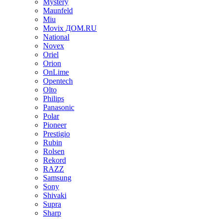
Mystery
Maunfeld
Miu
Movix ДОМ.RU
National
Novex
Oriel
Orion
OnLime
Opentech
Olto
Philips
Panasonic
Polar
Pioneer
Prestigio
Rubin
Rolsen
Rekord
RAZZ
Samsung
Sony
Shivaki
Supra
Sharp