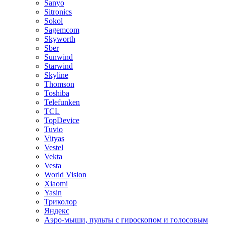
Sanyo
Sitronics
Sokol
Sagemcom
Skyworth
Sber
Sunwind
Starwind
Skyline
Thomson
Toshiba
Telefunken
TCL
TopDevice
Tuvio
Vityas
Vestel
Vekta
Vesta
World Vision
Xiaomi
Yasin
Триколор
Яндекс
Аэро-мыши, пульты с гироскопом и голосовым