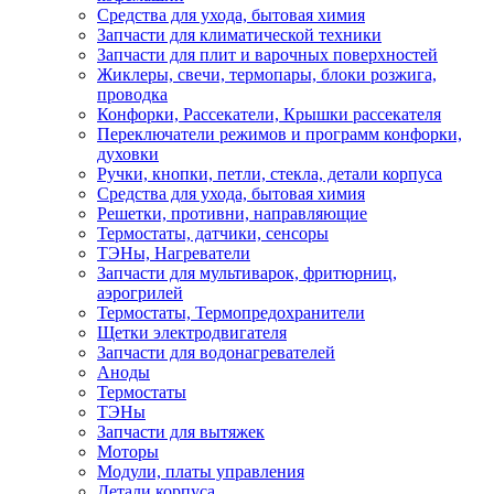
Средства для ухода, бытовая химия
Запчасти для климатической техники
Запчасти для плит и варочных поверхностей
Жиклеры, свечи, термопары, блоки розжига,
проводка
Конфорки, Рассекатели, Крышки рассекателя
Переключатели режимов и программ конфорки,
духовки
Ручки, кнопки, петли, стекла, детали корпуса
Средства для ухода, бытовая химия
Решетки, противни, направляющие
Термостаты, датчики, сенсоры
ТЭНы, Нагреватели
Запчасти для мультиварок, фритюрниц,
аэрогрилей
Термостаты, Термопредохранители
Щетки электродвигателя
Запчасти для водонагревателей
Аноды
Термостаты
ТЭНы
Запчасти для вытяжек
Моторы
Модули, платы управления
Детали корпуса