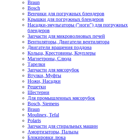
Braun
Bosch
Венчики для погружных блендеров
Крышки для погружных блендеров
Насадки-эмульгаторы ("ноги") для погружных
блендеров
Запчасти для микроволновых печей
Вентиляторы, Двигатели вентилятора
Двигатели вращения поддона
Кольца, Крестовины, Коуплеры
Магнетроны, Слюда
Тарелки
Запчасти для мясорубок
Втулки, Муфты
Ножи, Насадки
Решетки
Шестерни
Для промышленных мясорубок
Bosch, Siemens
Braun
Moulinex, Tefal
Polaris
Запчасти для стиральных машин
Амортизаторы, Пальцы
Блокировки люка