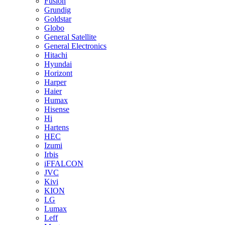
Fusion
Grundig
Goldstar
Globo
General Satellite
General Electronics
Hitachi
Hyundai
Horizont
Harper
Haier
Humax
Hisense
Hi
Hartens
HEC
Izumi
Irbis
iFFALCON
JVC
Kivi
KION
LG
Lumax
Leff