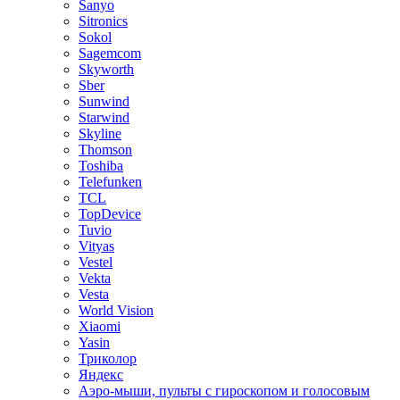
Sanyo
Sitronics
Sokol
Sagemcom
Skyworth
Sber
Sunwind
Starwind
Skyline
Thomson
Toshiba
Telefunken
TCL
TopDevice
Tuvio
Vityas
Vestel
Vekta
Vesta
World Vision
Xiaomi
Yasin
Триколор
Яндекс
Аэро-мыши, пульты с гироскопом и голосовым