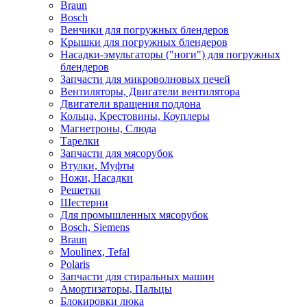
Braun
Bosch
Венчики для погружных блендеров
Крышки для погружных блендеров
Насадки-эмульгаторы ("ноги") для погружных
блендеров
Запчасти для микроволновых печей
Вентиляторы, Двигатели вентилятора
Двигатели вращения поддона
Кольца, Крестовины, Коуплеры
Магнетроны, Слюда
Тарелки
Запчасти для мясорубок
Втулки, Муфты
Ножи, Насадки
Решетки
Шестерни
Для промышленных мясорубок
Bosch, Siemens
Braun
Moulinex, Tefal
Polaris
Запчасти для стиральных машин
Амортизаторы, Пальцы
Блокировки люка