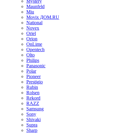
Mystery
Maunfeld
Miu
Movix ДОМ.RU
National
Novex
Oriel
Orion
OnLime
Opentech
Olto
Philips
Panasonic
Polar
Pioneer
Prestigio
Rubin
Rolsen
Rekord
RAZZ
Samsung
Sony
Shivaki
Supra
Sharp