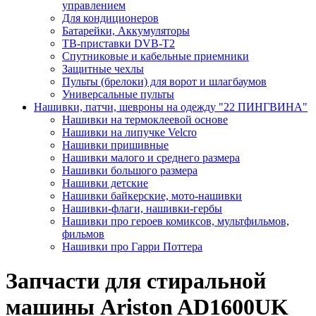
управлением
Для кондиционеров
Батарейки, Аккумуляторы
ТВ-приставки DVB-T2
Спутниковые и кабельные приемники
Защитные чехлы
Пульты (брелоки) для ворот и шлагбаумов
Универсальные пульты
Нашивки, патчи, шевроны на одежду "22 ПИНГВИНА"
Нашивки на термоклеевой основе
Нашивки на липучке Velcro
Нашивки пришивные
Нашивки малого и среднего размера
Нашивки большого размера
Нашивки детские
Нашивки байкерские, мото-нашивки
Нашивки-флаги, нашивки-гербы
Нашивки про героев комиксов, мультфильмов,
фильмов
Нашивки про Гарри Поттера
Запчасти для стиральной
машины Ariston AD1600UK