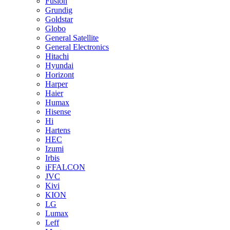
Fusion
Grundig
Goldstar
Globo
General Satellite
General Electronics
Hitachi
Hyundai
Horizont
Harper
Haier
Humax
Hisense
Hi
Hartens
HEC
Izumi
Irbis
iFFALCON
JVC
Kivi
KION
LG
Lumax
Leff