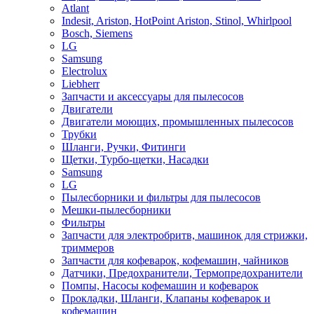
Atlant
Indesit, Ariston, HotPoint Ariston, Stinol, Whirlpool
Bosch, Siemens
LG
Samsung
Electrolux
Liebherr
Запчасти и аксессуары для пылесосов
Двигатели
Двигатели моющих, промышленных пылесосов
Трубки
Шланги, Ручки, Фитинги
Щетки, Турбо-щетки, Насадки
Samsung
LG
Пылесборники и фильтры для пылесосов
Мешки-пылесборники
Фильтры
Запчасти для электробритв, машинок для стрижки,
триммеров
Запчасти для кофеварок, кофемашин, чайников
Датчики, Предохранители, Термопредохранители
Помпы, Насосы кофемашин и кофеварок
Прокладки, Шланги, Клапаны кофеварок и
кофемашин