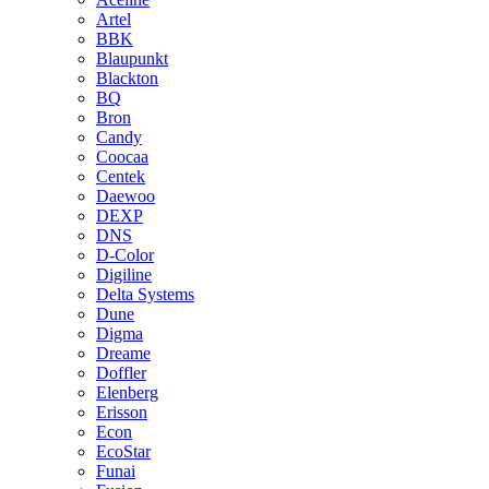
Artel
BBK
Blaupunkt
Blackton
BQ
Bron
Candy
Coocaa
Centek
Daewoo
DEXP
DNS
D-Color
Digiline
Delta Systems
Dune
Digma
Dreame
Doffler
Elenberg
Erisson
Econ
EcoStar
Funai