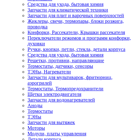
Средства для ухода, бытовая химия
Запчасти для климатической техники
Запчасти для плит и варочных поверхностей
Жиклеры, свечи, термопары, блоки розжига,
проводка
Конфорки, Рассекатели, Крышки рассекателя
Переключатели режимов и программ конфорки,
духовки
Ручки, кнопки, петли, стекла, детали корпуса
Средства для ухода, бытовая химия
Решетки, противни, направляющие
Термостаты, датчики, сенсоры
ТЭНы, Нагреватели
Запчасти для мультиварок, фритюрниц,
аэрогрилей
Термостаты, Термопредохранители
Щетки электродвигателя
Запчасти для водонагревателей
Аноды
Термостаты
ТЭНы
Запчасти для вытяжек
Моторы
Модули, платы управления
Детали корпуса