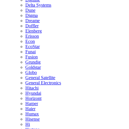
Delta Systems
Dune
Digma
Dreame
Doffler
Elenberg
Erisson
Econ
EcoStar
Funai
Fusion
Grundig
Goldstar
Globo
General Satellite
General Electronics
Hitachi
Hyundai
Horizont
Harper
Haier
Humax
Hisense
Hi