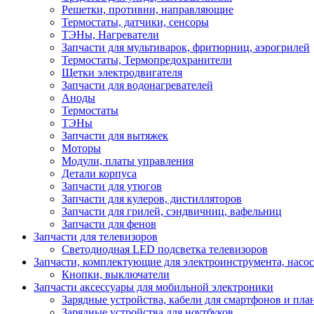
Решетки, противни, направляющие
Термостаты, датчики, сенсоры
ТЭНы, Нагреватели
Запчасти для мультиварок, фритюрниц, аэрогрилей
Термостаты, Термопредохранители
Щетки электродвигателя
Запчасти для водонагревателей
Аноды
Термостаты
ТЭНы
Запчасти для вытяжек
Моторы
Модули, платы управления
Детали корпуса
Запчасти для утюгов
Запчасти для кулеров, дистилляторов
Запчасти для грилей, сэндвичниц, вафельниц
Запчасти для фенов
Запчасти для телевизоров
Светодиодная LED подсветка телевизоров
Запчасти, комплектующие для электроинструмента, насо
Кнопки, выключатели
Запчасти аксессуары для мобильной электроники
Зарядные устройства, кабели для смартфонов и пла
Зарядные устройства для ноутбуков