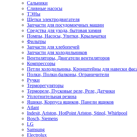
Сальники
Сливные насосы
ТЭНы
Щетки электродвигателя
Запчасти для посудомоечных машин
Средства для ухода, бытовая химия
Помпы, Насосы, Улитки, Крыльчатки
Фильтры
Запчасти для хлебопечей
Запчасти для холодильников
Вентиляторы, Двигатели вентиляторов
Компрессоры
Петли холодильника, Кронштейны для навески фас
Полки, Полки-балконы, Ограничители
Ручки
Терморегуляторы
Термореле, Пусковые реле, Реле, Датчики
Уплотнительная резина
Ящики, Корпуса ящиков, Панели ящиков
Atlant
Indesit, Ariston, HotPoint Ariston, Stinol, Whirlpool
Bosch, Siemens
LG
Samsung
Electrolux