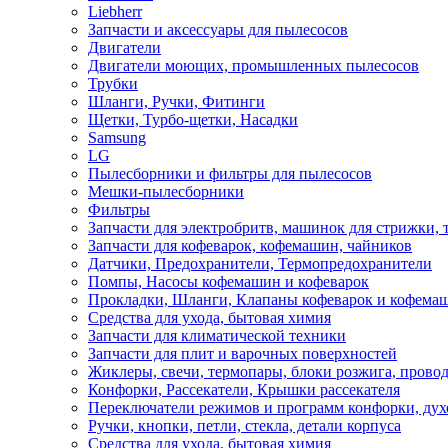
Liebherr
Запчасти и аксессуары для пылесосов
Двигатели
Двигатели моющих, промышленных пылесосов
Трубки
Шланги, Ручки, Фитинги
Щетки, Турбо-щетки, Насадки
Samsung
LG
Пылесборники и фильтры для пылесосов
Мешки-пылесборники
Фильтры
Запчасти для электробритв, машинок для стрижки,
Запчасти для кофеварок, кофемашин, чайников
Датчики, Предохранители, Термопредохранители
Помпы, Насосы кофемашин и кофеварок
Прокладки, Шланги, Клапаны кофеварок и кофема
Средства для ухода, бытовая химия
Запчасти для климатической техники
Запчасти для плит и варочных поверхностей
Жиклеры, свечи, термопары, блоки розжига, прово
Конфорки, Рассекатели, Крышки рассекателя
Переключатели режимов и программ конфорки, дух
Ручки, кнопки, петли, стекла, детали корпуса
Средства для ухода, бытовая химия