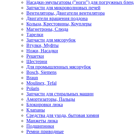
Насадки-эмульгаторы ("ноги") для погружных блен
Запчасти для микроволновых печей
Вентиляторы, Двигатели вентилятора
Двигатели вращения поддона
Кольца, Крестовины, Коуплеры
Магнетроны, Слюда
Тарелки
Запчасти для мясорубок
Втулки, Муфты
Ножи, Насадки
Решетки
Шестерни
Для промышленных мясорубок
Bosch, Siemens
Braun
Moulinex, Tefal
Polaris
Запчасти для стиральных машин
Амортизаторы, Пальцы
Блокировки люка
Клапаны
Средства для ухода, бытовая химия
Манжеты люка
Подшипники
Ремни приводные