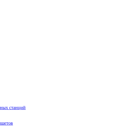
сных станций
ншетов