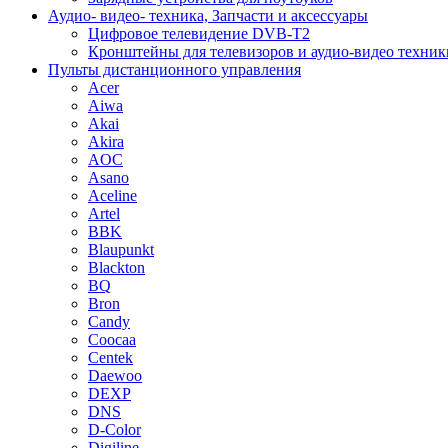
Аудио- видео- техника, Запчасти и аксессуары
Цифровое телевидение DVB-T2
Кронштейны для телевизоров и аудио-видео техник
Пульты дистанционного управления
Acer
Aiwa
Akai
Akira
AOC
Asano
Aceline
Artel
BBK
Blaupunkt
Blackton
BQ
Bron
Candy
Coocaa
Centek
Daewoo
DEXP
DNS
D-Color
Digiline