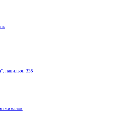
нок
а", павильон 335
овыжималок