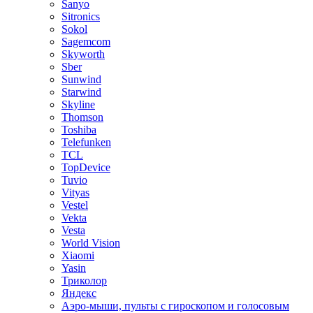
Sanyo
Sitronics
Sokol
Sagemcom
Skyworth
Sber
Sunwind
Starwind
Skyline
Thomson
Toshiba
Telefunken
TCL
TopDevice
Tuvio
Vityas
Vestel
Vekta
Vesta
World Vision
Xiaomi
Yasin
Триколор
Яндекс
Аэро-мыши, пульты с гироскопом и голосовым