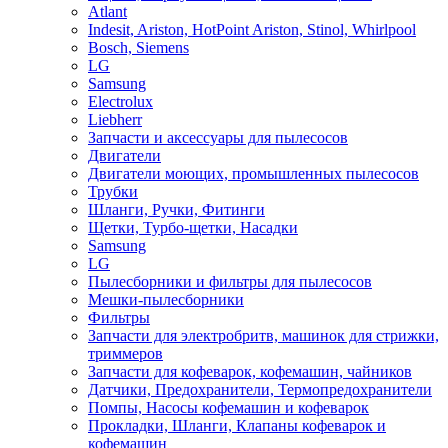
Atlant
Indesit, Ariston, HotPoint Ariston, Stinol, Whirlpool
Bosch, Siemens
LG
Samsung
Electrolux
Liebherr
Запчасти и аксессуары для пылесосов
Двигатели
Двигатели моющих, промышленных пылесосов
Трубки
Шланги, Ручки, Фитинги
Щетки, Турбо-щетки, Насадки
Samsung
LG
Пылесборники и фильтры для пылесосов
Мешки-пылесборники
Фильтры
Запчасти для электробритв, машинок для стрижки,
триммеров
Запчасти для кофеварок, кофемашин, чайников
Датчики, Предохранители, Термопредохранители
Помпы, Насосы кофемашин и кофеварок
Прокладки, Шланги, Клапаны кофеварок и
кофемашин