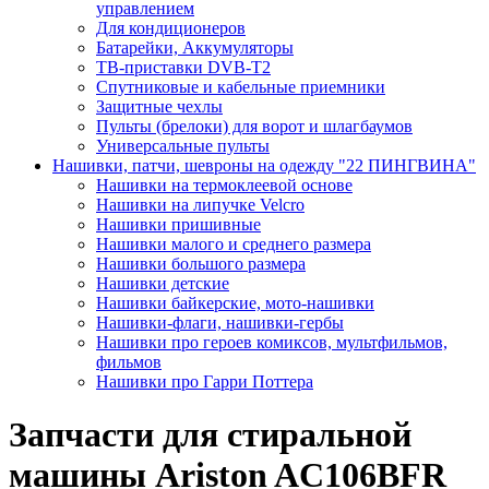
управлением
Для кондиционеров
Батарейки, Аккумуляторы
ТВ-приставки DVB-T2
Спутниковые и кабельные приемники
Защитные чехлы
Пульты (брелоки) для ворот и шлагбаумов
Универсальные пульты
Нашивки, патчи, шевроны на одежду "22 ПИНГВИНА"
Нашивки на термоклеевой основе
Нашивки на липучке Velcro
Нашивки пришивные
Нашивки малого и среднего размера
Нашивки большого размера
Нашивки детские
Нашивки байкерские, мото-нашивки
Нашивки-флаги, нашивки-гербы
Нашивки про героев комиксов, мультфильмов,
фильмов
Нашивки про Гарри Поттера
Запчасти для стиральной
машины Ariston AC106BFR