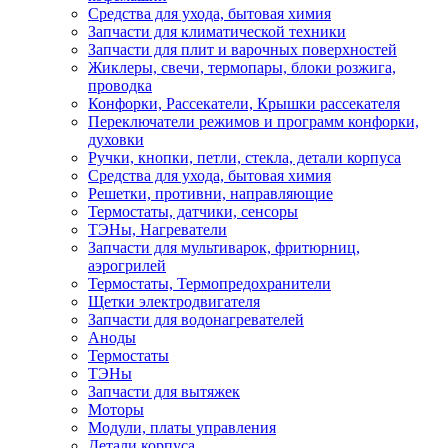
Средства для ухода, бытовая химия
Запчасти для климатической техники
Запчасти для плит и варочных поверхностей
Жиклеры, свечи, термопары, блоки розжига,
проводка
Конфорки, Рассекатели, Крышки рассекателя
Переключатели режимов и программ конфорки,
духовки
Ручки, кнопки, петли, стекла, детали корпуса
Средства для ухода, бытовая химия
Решетки, противни, направляющие
Термостаты, датчики, сенсоры
ТЭНы, Нагреватели
Запчасти для мультиварок, фритюрниц,
аэрогрилей
Термостаты, Термопредохранители
Щетки электродвигателя
Запчасти для водонагревателей
Аноды
Термостаты
ТЭНы
Запчасти для вытяжек
Моторы
Модули, платы управления
Детали корпуса