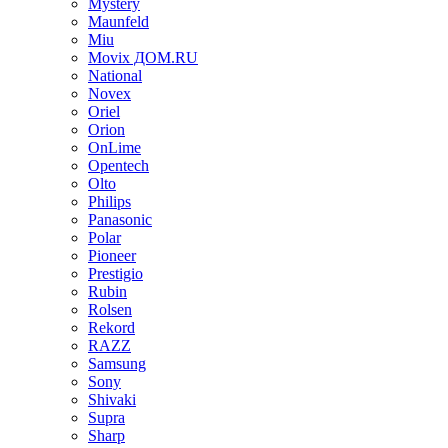
Mystery
Maunfeld
Miu
Movix ДОМ.RU
National
Novex
Oriel
Orion
OnLime
Opentech
Olto
Philips
Panasonic
Polar
Pioneer
Prestigio
Rubin
Rolsen
Rekord
RAZZ
Samsung
Sony
Shivaki
Supra
Sharp