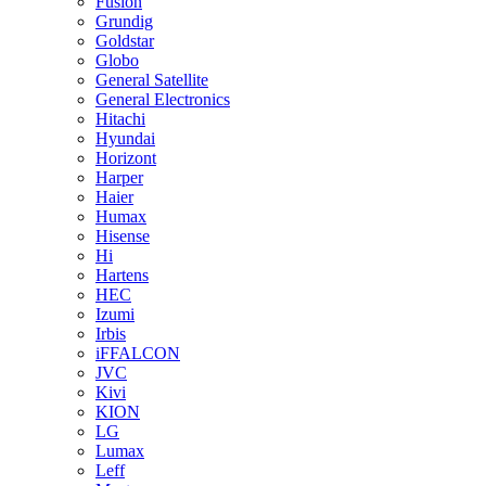
Fusion
Grundig
Goldstar
Globo
General Satellite
General Electronics
Hitachi
Hyundai
Horizont
Harper
Haier
Humax
Hisense
Hi
Hartens
HEC
Izumi
Irbis
iFFALCON
JVC
Kivi
KION
LG
Lumax
Leff