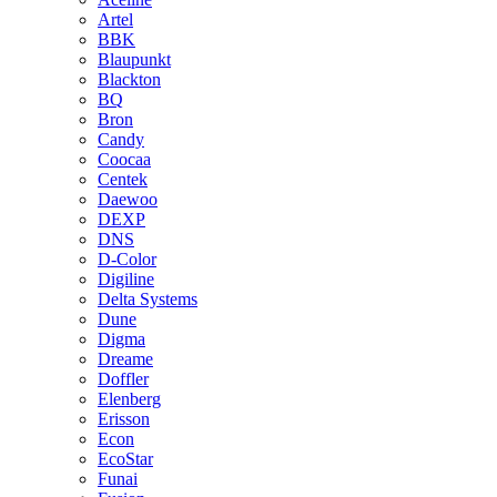
Artel
BBK
Blaupunkt
Blackton
BQ
Bron
Candy
Coocaa
Centek
Daewoo
DEXP
DNS
D-Color
Digiline
Delta Systems
Dune
Digma
Dreame
Doffler
Elenberg
Erisson
Econ
EcoStar
Funai