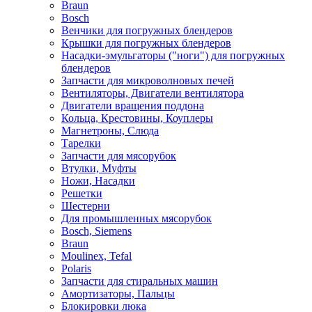
Braun
Bosch
Венчики для погружных блендеров
Крышки для погружных блендеров
Насадки-эмульгаторы ("ноги") для погружных
блендеров
Запчасти для микроволновых печей
Вентиляторы, Двигатели вентилятора
Двигатели вращения поддона
Кольца, Крестовины, Коуплеры
Магнетроны, Слюда
Тарелки
Запчасти для мясорубок
Втулки, Муфты
Ножи, Насадки
Решетки
Шестерни
Для промышленных мясорубок
Bosch, Siemens
Braun
Moulinex, Tefal
Polaris
Запчасти для стиральных машин
Амортизаторы, Пальцы
Блокировки люка