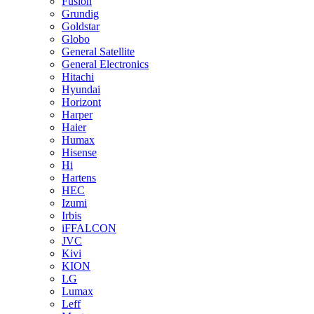
Fusion
Grundig
Goldstar
Globo
General Satellite
General Electronics
Hitachi
Hyundai
Horizont
Harper
Haier
Humax
Hisense
Hi
Hartens
HEC
Izumi
Irbis
iFFALCON
JVC
Kivi
KION
LG
Lumax
Leff