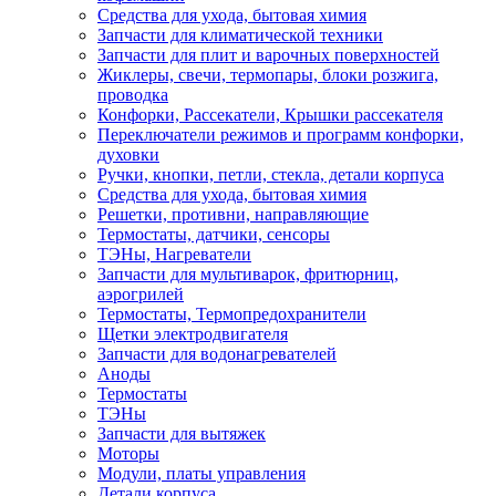
Средства для ухода, бытовая химия
Запчасти для климатической техники
Запчасти для плит и варочных поверхностей
Жиклеры, свечи, термопары, блоки розжига,
проводка
Конфорки, Рассекатели, Крышки рассекателя
Переключатели режимов и программ конфорки,
духовки
Ручки, кнопки, петли, стекла, детали корпуса
Средства для ухода, бытовая химия
Решетки, противни, направляющие
Термостаты, датчики, сенсоры
ТЭНы, Нагреватели
Запчасти для мультиварок, фритюрниц,
аэрогрилей
Термостаты, Термопредохранители
Щетки электродвигателя
Запчасти для водонагревателей
Аноды
Термостаты
ТЭНы
Запчасти для вытяжек
Моторы
Модули, платы управления
Детали корпуса