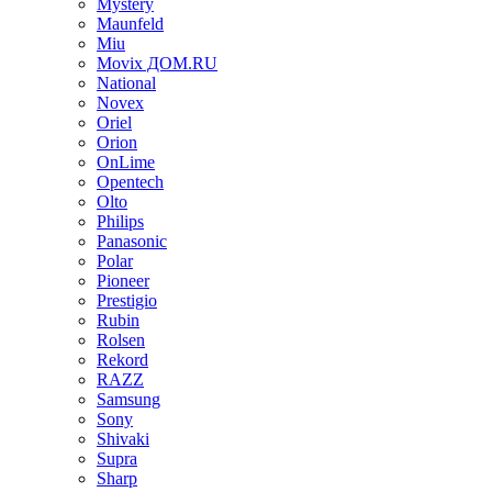
Mystery
Maunfeld
Miu
Movix ДОМ.RU
National
Novex
Oriel
Orion
OnLime
Opentech
Olto
Philips
Panasonic
Polar
Pioneer
Prestigio
Rubin
Rolsen
Rekord
RAZZ
Samsung
Sony
Shivaki
Supra
Sharp