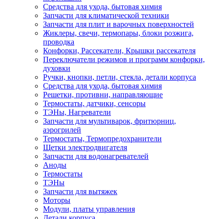
Средства для ухода, бытовая химия
Запчасти для климатической техники
Запчасти для плит и варочных поверхностей
Жиклеры, свечи, термопары, блоки розжига,
проводка
Конфорки, Рассекатели, Крышки рассекателя
Переключатели режимов и программ конфорки,
духовки
Ручки, кнопки, петли, стекла, детали корпуса
Средства для ухода, бытовая химия
Решетки, противни, направляющие
Термостаты, датчики, сенсоры
ТЭНы, Нагреватели
Запчасти для мультиварок, фритюрниц,
аэрогрилей
Термостаты, Термопредохранители
Щетки электродвигателя
Запчасти для водонагревателей
Аноды
Термостаты
ТЭНы
Запчасти для вытяжек
Моторы
Модули, платы управления
Детали корпуса