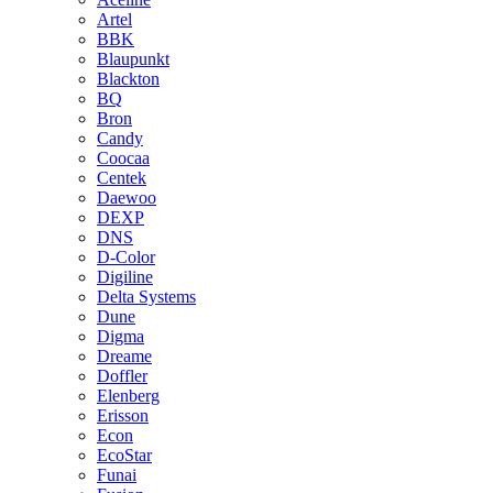
Artel
BBK
Blaupunkt
Blackton
BQ
Bron
Candy
Coocaa
Centek
Daewoo
DEXP
DNS
D-Color
Digiline
Delta Systems
Dune
Digma
Dreame
Doffler
Elenberg
Erisson
Econ
EcoStar
Funai