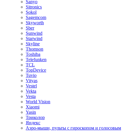
Sanyo
Sitronics
Sokol
Sagemcom
Skyworth
Sber
Sunwind
Starwind
Skyline
Thomson
Toshiba
Telefunken
TCL
TopDevice
Tuvio
Vityas
Vestel
Vekta
Vesta
World Vision
Xiaomi
Yasin
Триколор
Яндекс
Аэро-мыши, пульты с гироскопом и голосовым