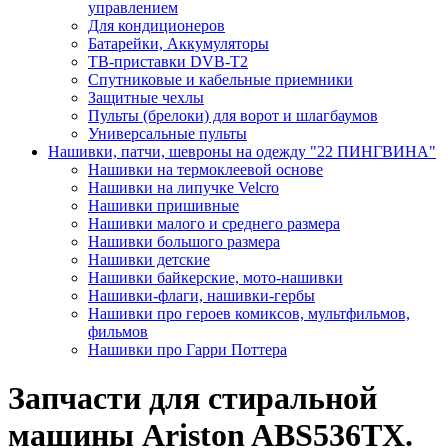
управлением
Для кондиционеров
Батарейки, Аккумуляторы
ТВ-приставки DVB-T2
Спутниковые и кабельные приемники
Защитные чехлы
Пульты (брелоки) для ворот и шлагбаумов
Универсальные пульты
Нашивки, патчи, шевроны на одежду "22 ПИНГВИНА"
Нашивки на термоклеевой основе
Нашивки на липучке Velcro
Нашивки пришивные
Нашивки малого и среднего размера
Нашивки большого размера
Нашивки детские
Нашивки байкерские, мото-нашивки
Нашивки-флаги, нашивки-гербы
Нашивки про героев комиксов, мультфильмов,
фильмов
Нашивки про Гарри Поттера
Запчасти для стиральной
машины Ariston ABS536TX.