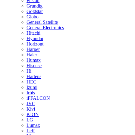
Fusion
Grundig
Goldstar
Globo
General Satellite
General Electronics
Hitachi
Hyundai
Horizont
Harper
Haier
Humax
Hisense
Hi
Hartens
HEC
Izumi
Irbis
iFFALCON
JVC
Kivi
KION
LG
Lumax
Leff