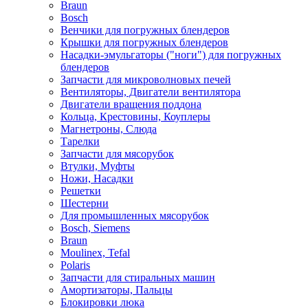
Braun
Bosch
Венчики для погружных блендеров
Крышки для погружных блендеров
Насадки-эмульгаторы ("ноги") для погружных
блендеров
Запчасти для микроволновых печей
Вентиляторы, Двигатели вентилятора
Двигатели вращения поддона
Кольца, Крестовины, Коуплеры
Магнетроны, Слюда
Тарелки
Запчасти для мясорубок
Втулки, Муфты
Ножи, Насадки
Решетки
Шестерни
Для промышленных мясорубок
Bosch, Siemens
Braun
Moulinex, Tefal
Polaris
Запчасти для стиральных машин
Амортизаторы, Пальцы
Блокировки люка