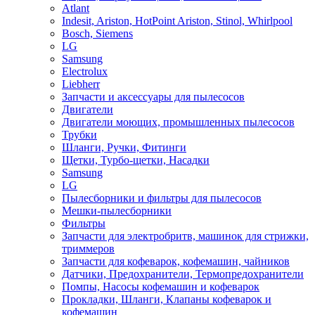
Atlant
Indesit, Ariston, HotPoint Ariston, Stinol, Whirlpool
Bosch, Siemens
LG
Samsung
Electrolux
Liebherr
Запчасти и аксессуары для пылесосов
Двигатели
Двигатели моющих, промышленных пылесосов
Трубки
Шланги, Ручки, Фитинги
Щетки, Турбо-щетки, Насадки
Samsung
LG
Пылесборники и фильтры для пылесосов
Мешки-пылесборники
Фильтры
Запчасти для электробритв, машинок для стрижки,
триммеров
Запчасти для кофеварок, кофемашин, чайников
Датчики, Предохранители, Термопредохранители
Помпы, Насосы кофемашин и кофеварок
Прокладки, Шланги, Клапаны кофеварок и
кофемашин