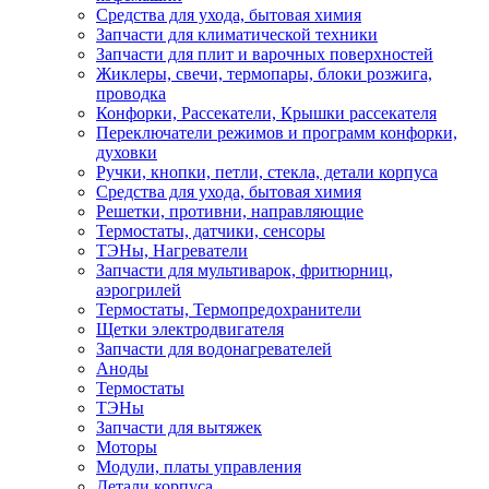
Средства для ухода, бытовая химия
Запчасти для климатической техники
Запчасти для плит и варочных поверхностей
Жиклеры, свечи, термопары, блоки розжига,
проводка
Конфорки, Рассекатели, Крышки рассекателя
Переключатели режимов и программ конфорки,
духовки
Ручки, кнопки, петли, стекла, детали корпуса
Средства для ухода, бытовая химия
Решетки, противни, направляющие
Термостаты, датчики, сенсоры
ТЭНы, Нагреватели
Запчасти для мультиварок, фритюрниц,
аэрогрилей
Термостаты, Термопредохранители
Щетки электродвигателя
Запчасти для водонагревателей
Аноды
Термостаты
ТЭНы
Запчасти для вытяжек
Моторы
Модули, платы управления
Детали корпуса