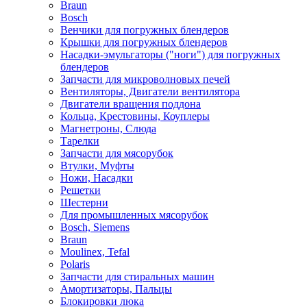
Braun
Bosch
Венчики для погружных блендеров
Крышки для погружных блендеров
Насадки-эмульгаторы ("ноги") для погружных
блендеров
Запчасти для микроволновых печей
Вентиляторы, Двигатели вентилятора
Двигатели вращения поддона
Кольца, Крестовины, Коуплеры
Магнетроны, Слюда
Тарелки
Запчасти для мясорубок
Втулки, Муфты
Ножи, Насадки
Решетки
Шестерни
Для промышленных мясорубок
Bosch, Siemens
Braun
Moulinex, Tefal
Polaris
Запчасти для стиральных машин
Амортизаторы, Пальцы
Блокировки люка