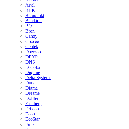
Artel
BBK
Blaupunkt
Blackton
BQ
Bron
Candy
Coocaa
Centek
Daewoo
DEXP
DNS
D-Color
Digiline
Delta Systems
Dune
Digma
Dreame
Doffler
Elenberg
Erisson
Econ
EcoStar
Funai