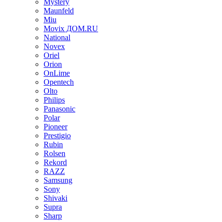
Mystery
Maunfeld
Miu
Movix ДОМ.RU
National
Novex
Oriel
Orion
OnLime
Opentech
Olto
Philips
Panasonic
Polar
Pioneer
Prestigio
Rubin
Rolsen
Rekord
RAZZ
Samsung
Sony
Shivaki
Supra
Sharp