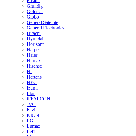
Fusion
Grundig
Goldstar
Globo
General Satellite
General Electronics
Hitachi
Hyundai
Horizont
Harper
Haier
Humax
Hisense
Hi
Hartens
HEC
Izumi
Irbis
iFFALCON
JVC
Kivi
KION
LG
Lumax
Leff