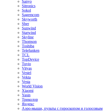
Sanyo
Sitronics
Sokol
Sagemcom
Skyworth
Sber
Sunwind
Starwind
Skyline
Thomson
Toshiba
Telefunken
TCL
TopDevice
Tuvio
Vityas
Vestel
Vekta
Vesta
World Vision
Xiaomi
Yasin
Триколор
Яндекс
Аэро-мыши, пульты с гироскопом и голосовым