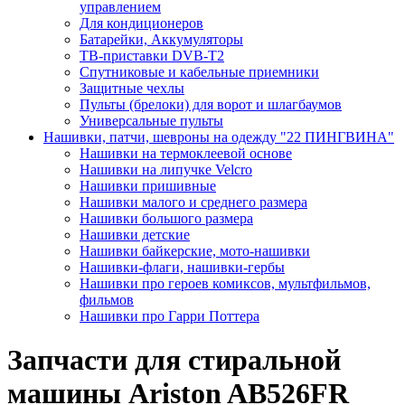
управлением
Для кондиционеров
Батарейки, Аккумуляторы
ТВ-приставки DVB-T2
Спутниковые и кабельные приемники
Защитные чехлы
Пульты (брелоки) для ворот и шлагбаумов
Универсальные пульты
Нашивки, патчи, шевроны на одежду "22 ПИНГВИНА"
Нашивки на термоклеевой основе
Нашивки на липучке Velcro
Нашивки пришивные
Нашивки малого и среднего размера
Нашивки большого размера
Нашивки детские
Нашивки байкерские, мото-нашивки
Нашивки-флаги, нашивки-гербы
Нашивки про героев комиксов, мультфильмов,
фильмов
Нашивки про Гарри Поттера
Запчасти для стиральной
машины Ariston AB526FR