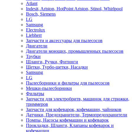
Atlant
Indesit, Ariston, HotPoint Ariston, Stinol, Whirlpool
Bosch, Siemens
LG
Samsung
Electrolux
Liebherr
Запчасти и аксессуары для пылесосов
Двигатели
Двигатели моющих, промышленных пылесосов
Трубки
Шланги, Ручки, Фитинги
Щетки, Турбо-щетки, Насадки
Samsung
LG
Пылесборники и фильтры для пылесосов
Мешки-пылесборники
Фильтры
Запчасти для электробритв, машинок для стрижки,
триммеров
Запчасти для кофеварок, кофемашин, чайников
Датчики, Предохранители, Термопредохранители
Помпы, Насосы кофемашин и кофеварок
Прокладки, Шланги, Клапаны кофеварок и
кофемашин