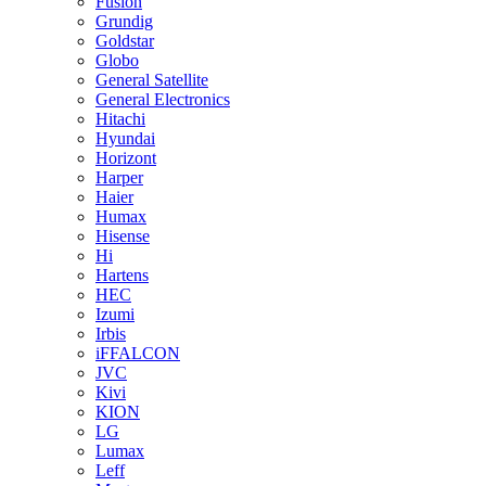
Fusion
Grundig
Goldstar
Globo
General Satellite
General Electronics
Hitachi
Hyundai
Horizont
Harper
Haier
Humax
Hisense
Hi
Hartens
HEC
Izumi
Irbis
iFFALCON
JVC
Kivi
KION
LG
Lumax
Leff