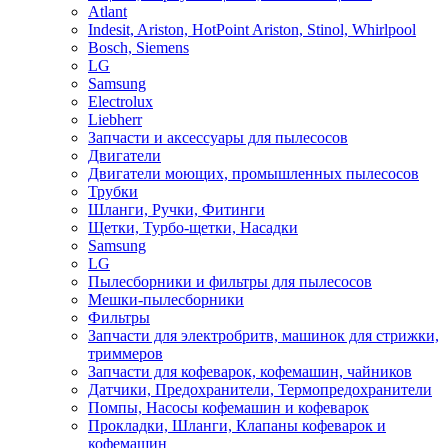
Atlant
Indesit, Ariston, HotPoint Ariston, Stinol, Whirlpool
Bosch, Siemens
LG
Samsung
Electrolux
Liebherr
Запчасти и аксессуары для пылесосов
Двигатели
Двигатели моющих, промышленных пылесосов
Трубки
Шланги, Ручки, Фитинги
Щетки, Турбо-щетки, Насадки
Samsung
LG
Пылесборники и фильтры для пылесосов
Мешки-пылесборники
Фильтры
Запчасти для электробритв, машинок для стрижки,
триммеров
Запчасти для кофеварок, кофемашин, чайников
Датчики, Предохранители, Термопредохранители
Помпы, Насосы кофемашин и кофеварок
Прокладки, Шланги, Клапаны кофеварок и
кофемашин