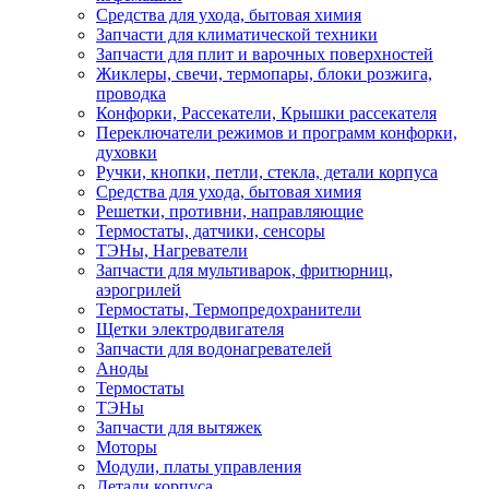
Средства для ухода, бытовая химия
Запчасти для климатической техники
Запчасти для плит и варочных поверхностей
Жиклеры, свечи, термопары, блоки розжига,
проводка
Конфорки, Рассекатели, Крышки рассекателя
Переключатели режимов и программ конфорки,
духовки
Ручки, кнопки, петли, стекла, детали корпуса
Средства для ухода, бытовая химия
Решетки, противни, направляющие
Термостаты, датчики, сенсоры
ТЭНы, Нагреватели
Запчасти для мультиварок, фритюрниц,
аэрогрилей
Термостаты, Термопредохранители
Щетки электродвигателя
Запчасти для водонагревателей
Аноды
Термостаты
ТЭНы
Запчасти для вытяжек
Моторы
Модули, платы управления
Детали корпуса