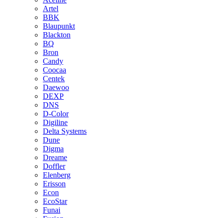
Artel
BBK
Blaupunkt
Blackton
BQ
Bron
Candy
Coocaa
Centek
Daewoo
DEXP
DNS
D-Color
Digiline
Delta Systems
Dune
Digma
Dreame
Doffler
Elenberg
Erisson
Econ
EcoStar
Funai