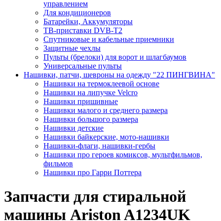
управлением
Для кондиционеров
Батарейки, Аккумуляторы
ТВ-приставки DVB-T2
Спутниковые и кабельные приемники
Защитные чехлы
Пульты (брелоки) для ворот и шлагбаумов
Универсальные пульты
Нашивки, патчи, шевроны на одежду "22 ПИНГВИНА"
Нашивки на термоклеевой основе
Нашивки на липучке Velcro
Нашивки пришивные
Нашивки малого и среднего размера
Нашивки большого размера
Нашивки детские
Нашивки байкерские, мото-нашивки
Нашивки-флаги, нашивки-гербы
Нашивки про героев комиксов, мультфильмов,
фильмов
Нашивки про Гарри Поттера
Запчасти для стиральной
машины Ariston A1234UK