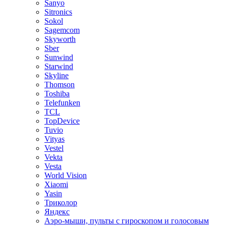
Sanyo
Sitronics
Sokol
Sagemcom
Skyworth
Sber
Sunwind
Starwind
Skyline
Thomson
Toshiba
Telefunken
TCL
TopDevice
Tuvio
Vityas
Vestel
Vekta
Vesta
World Vision
Xiaomi
Yasin
Триколор
Яндекс
Аэро-мыши, пульты с гироскопом и голосовым