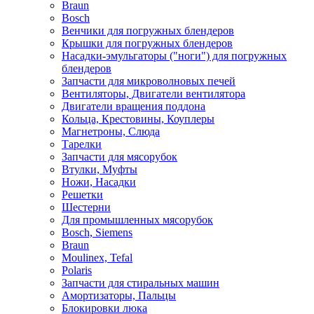
Braun
Bosch
Венчики для погружных блендеров
Крышки для погружных блендеров
Насадки-эмульгаторы ("ноги") для погружных
блендеров
Запчасти для микроволновых печей
Вентиляторы, Двигатели вентилятора
Двигатели вращения поддона
Кольца, Крестовины, Коуплеры
Магнетроны, Слюда
Тарелки
Запчасти для мясорубок
Втулки, Муфты
Ножи, Насадки
Решетки
Шестерни
Для промышленных мясорубок
Bosch, Siemens
Braun
Moulinex, Tefal
Polaris
Запчасти для стиральных машин
Амортизаторы, Пальцы
Блокировки люка