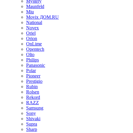
Mystery
Maunfeld
Miu
Movix ДОМ.RU
National
Novex
Oriel
Orion
OnLime
Opentech
Olto
Philips
Panasonic
Polar
Pioneer
Prestigio
Rubin
Rolsen
Rekord
RAZZ
Samsung
Sony
Shivaki
Supra
Sharp