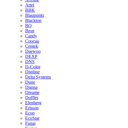
Artel
BBK
Blaupunkt
Blackton
BQ
Bron
Candy
Coocaa
Centek
Daewoo
DEXP
DNS
D-Color
Digiline
Delta Systems
Dune
Digma
Dreame
Doffler
Elenberg
Erisson
Econ
EcoStar
Funai