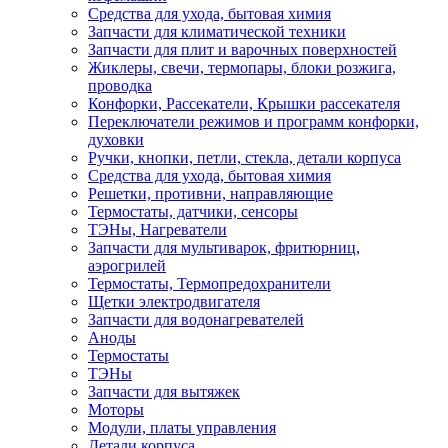
Средства для ухода, бытовая химия
Запчасти для климатической техники
Запчасти для плит и варочных поверхностей
Жиклеры, свечи, термопары, блоки розжига,
проводка
Конфорки, Рассекатели, Крышки рассекателя
Переключатели режимов и программ конфорки,
духовки
Ручки, кнопки, петли, стекла, детали корпуса
Средства для ухода, бытовая химия
Решетки, противни, направляющие
Термостаты, датчики, сенсоры
ТЭНы, Нагреватели
Запчасти для мультиварок, фритюрниц,
аэрогрилей
Термостаты, Термопредохранители
Щетки электродвигателя
Запчасти для водонагревателей
Аноды
Термостаты
ТЭНы
Запчасти для вытяжек
Моторы
Модули, платы управления
Детали корпуса