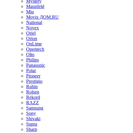
Mystery
Maunfeld
Miu
Movix ДОМ.RU
National
Novex
Oriel
Orion
OnLime
Opentech
Olto
Philips
Panasonic
Polar
Pioneer
Prestigio
Rubin
Rolsen
Rekord
RAZZ
Samsung
Sony
Shivaki
Supra
Sharp