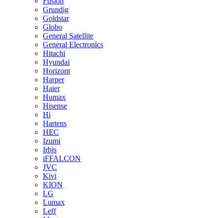
Fusion
Grundig
Goldstar
Globo
General Satellite
General Electronics
Hitachi
Hyundai
Horizont
Harper
Haier
Humax
Hisense
Hi
Hartens
HEC
Izumi
Irbis
iFFALCON
JVC
Kivi
KION
LG
Lumax
Leff