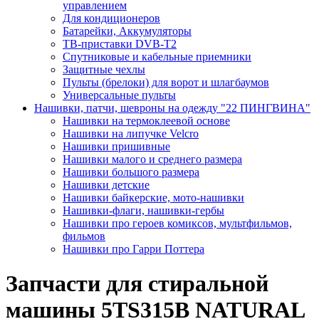
управлением
Для кондиционеров
Батарейки, Аккумуляторы
ТВ-приставки DVB-T2
Спутниковые и кабельные приемники
Защитные чехлы
Пульты (брелоки) для ворот и шлагбаумов
Универсальные пульты
Нашивки, патчи, шевроны на одежду "22 ПИНГВИНА"
Нашивки на термоклеевой основе
Нашивки на липучке Velcro
Нашивки пришивные
Нашивки малого и среднего размера
Нашивки большого размера
Нашивки детские
Нашивки байкерские, мото-нашивки
Нашивки-флаги, нашивки-гербы
Нашивки про героев комиксов, мультфильмов,
фильмов
Нашивки про Гарри Поттера
Запчасти для стиральной
машины 5TS315B NATURAL