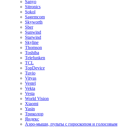
Sanyo
Sitronics
Sokol
Sagemcom
Skyworth
Sber
Sunwind
Starwind
Skyline
Thomson
Toshiba
Telefunken
TCL
TopDevice
Tuvio
Vityas
Vestel
Vekta
Vesta
World Vision
Xiaomi
Yasin
Триколор
Яндекс
Аэро-мыши, пульты с гироскопом и голосовым