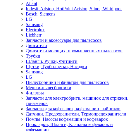
Atlant
Indesit, Ariston, HotPoint Ariston, Stinol, Whirlpool
Bosch, Siemens
LG
Samsung
Electrolux
Liebherr
Запчасти и аксессуары для пылесосов
Двигатели
Двигатели моющих, промышленных пылесосов
Трубки
Шланги, Ручки, Фитинги
Щетки, Турбо-щетки, Насадки
Samsung
LG
Пылесборники и фильтры для пылесосов
Мешки-пылесборники
Фильтры
Запчасти для электробритв, машинок для стрижки,
триммеров
Запчасти для кофеварок, кофемашин, чайников
Датчики, Предохранители, Термопредохранители
Помпы, Насосы кофемашин и кофеварок
Прокладки, Шланги, Клапаны кофеварок и
кофемашин