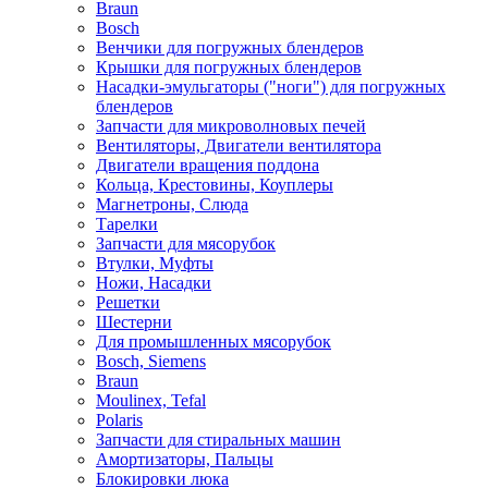
Braun
Bosch
Венчики для погружных блендеров
Крышки для погружных блендеров
Насадки-эмульгаторы ("ноги") для погружных
блендеров
Запчасти для микроволновых печей
Вентиляторы, Двигатели вентилятора
Двигатели вращения поддона
Кольца, Крестовины, Коуплеры
Магнетроны, Слюда
Тарелки
Запчасти для мясорубок
Втулки, Муфты
Ножи, Насадки
Решетки
Шестерни
Для промышленных мясорубок
Bosch, Siemens
Braun
Moulinex, Tefal
Polaris
Запчасти для стиральных машин
Амортизаторы, Пальцы
Блокировки люка