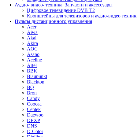
Аудио- видео- техника, Запчасти и аксессуары
Цифровое телевидение DVB-T2
Кронштейны для телевизоров и аудио-видео техник
Пульты дистанционного управления
Acer
Aiwa
Akai
Akira
AOC
Asano
Aceline
Artel
BBK
Blaupunkt
Blackton
BQ
Bron
Candy
Coocaa
Centek
Daewoo
DEXP
DNS
D-Color
Digiline