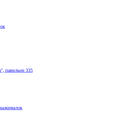
нок
а", павильон 335
овыжималок