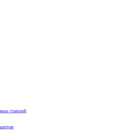
сных станций
ншетов