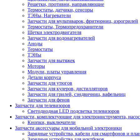
Решетки, противни, направляющие
Термостаты, датчики, сенсоры
ТЭНы, Нагреватели
Запчасти для мультиварок, фритюрниц, аэрогрилей
Термостаты, Термопредохранители
Щетки электродвигателя
Запчасти для водонагревателей
Аноды
Термостаты
ТЭНы
Запчасти для вытяжек
Моторы
Модули, платы управления
Детали корпуса
Запчасти для утюгов
Запчасти для кулеров, дистилляторов
Запчасти для грилей, сэндвичниц, вафельниц
Запчасти для фенов
Запчасти для телевизоров
Светодиодная LED подсветка телевизоров
Запчасти, комплектующие для электроинструмента, насо
Кнопки, выключатели
Запчасти аксессуары для мобильной электроники
Зарядные устройства, кабели для смартфонов и пла
Зарядные устройства для ноутбуков