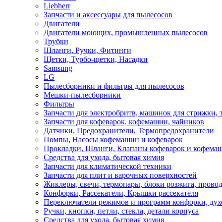
Liebherr
Запчасти и аксессуары для пылесосов
Двигатели
Двигатели моющих, промышленных пылесосов
Трубки
Шланги, Ручки, Фитинги
Щетки, Турбо-щетки, Насадки
Samsung
LG
Пылесборники и фильтры для пылесосов
Мешки-пылесборники
Фильтры
Запчасти для электробритв, машинок для стрижки,
Запчасти для кофеварок, кофемашин, чайников
Датчики, Предохранители, Термопредохранители
Помпы, Насосы кофемашин и кофеварок
Прокладки, Шланги, Клапаны кофеварок и кофема
Средства для ухода, бытовая химия
Запчасти для климатической техники
Запчасти для плит и варочных поверхностей
Жиклеры, свечи, термопары, блоки розжига, прово
Конфорки, Рассекатели, Крышки рассекателя
Переключатели режимов и программ конфорки, дух
Ручки, кнопки, петли, стекла, детали корпуса
Средства для ухода, бытовая химия