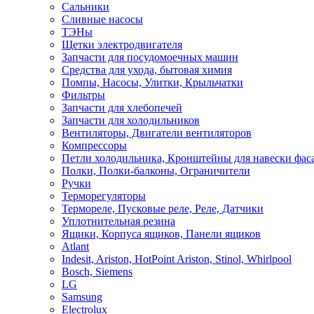
Сальники
Сливные насосы
ТЭНы
Щетки электродвигателя
Запчасти для посудомоечных машин
Средства для ухода, бытовая химия
Помпы, Насосы, Улитки, Крыльчатки
Фильтры
Запчасти для хлебопечей
Запчасти для холодильников
Вентиляторы, Двигатели вентиляторов
Компрессоры
Петли холодильника, Кронштейны для навески фас
Полки, Полки-балконы, Ограничители
Ручки
Терморегуляторы
Термореле, Пусковые реле, Реле, Датчики
Уплотнительная резина
Ящики, Корпуса ящиков, Панели ящиков
Atlant
Indesit, Ariston, HotPoint Ariston, Stinol, Whirlpool
Bosch, Siemens
LG
Samsung
Electrolux