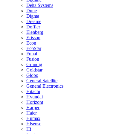
Delta Systems
Dune
Digma
Dreame
Doffler
Elenberg
Erisson
Econ
EcoStar
Funai
Fusion
Grundig
Goldstar
Globo
General Satellite
General Electronics
Hitachi
Hyundai
Horizont
Harper
Haier
Humax
Hisense
Hi