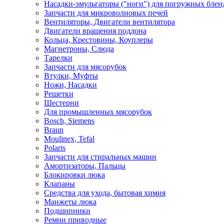
Насадки-эмульгаторы ("ноги") для погружных блен
Запчасти для микроволновых печей
Вентиляторы, Двигатели вентилятора
Двигатели вращения поддона
Кольца, Крестовины, Коуплеры
Магнетроны, Слюда
Тарелки
Запчасти для мясорубок
Втулки, Муфты
Ножи, Насадки
Решетки
Шестерни
Для промышленных мясорубок
Bosch, Siemens
Braun
Moulinex, Tefal
Polaris
Запчасти для стиральных машин
Амортизаторы, Пальцы
Блокировки люка
Клапаны
Средства для ухода, бытовая химия
Манжеты люка
Подшипники
Ремни приводные