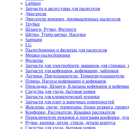
Liebherr
Запчасти и аксессуары для пылесосов
Двигатели
Двигатели моющих, промышленных пылесосов
Трубки
Шланги, Ручки, Фитинги
Щетки, Турбо-щетки, Насадки
Samsung
LG
Пылесборники и фильтры для пылесосов
Мешки-пылесборники
Фильтры
Запчасти для электробритв, машинок для стрижки,
Запчасти для кофеварок, кофемашин, чайников
Датчики, Предохранители, Термопредохранители
Помпы, Насосы кофемашин и кофеварок
Прокладки, Шланги, Клапаны кофеварок и кофема
Средства для ухода, бытовая химия
Запчасти для климатической техники
Запчасти для плит и варочных поверхностей
Жиклеры, свечи, термопары, блоки розжига, прово
Конфорки, Рассекатели, Крышки рассекателя
Переключатели режимов и программ конфорки, дух
Ручки, кнопки, петли, стекла, детали корпуса
Средства для ухода, бытовая химия