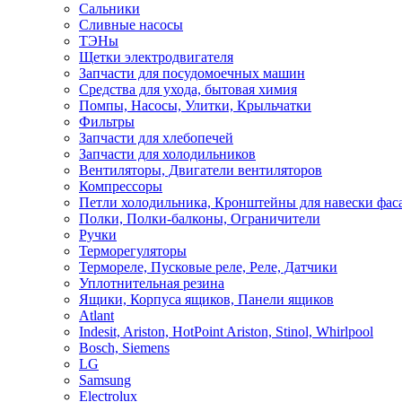
Сальники
Сливные насосы
ТЭНы
Щетки электродвигателя
Запчасти для посудомоечных машин
Средства для ухода, бытовая химия
Помпы, Насосы, Улитки, Крыльчатки
Фильтры
Запчасти для хлебопечей
Запчасти для холодильников
Вентиляторы, Двигатели вентиляторов
Компрессоры
Петли холодильника, Кронштейны для навески фас
Полки, Полки-балконы, Ограничители
Ручки
Терморегуляторы
Термореле, Пусковые реле, Реле, Датчики
Уплотнительная резина
Ящики, Корпуса ящиков, Панели ящиков
Atlant
Indesit, Ariston, HotPoint Ariston, Stinol, Whirlpool
Bosch, Siemens
LG
Samsung
Electrolux