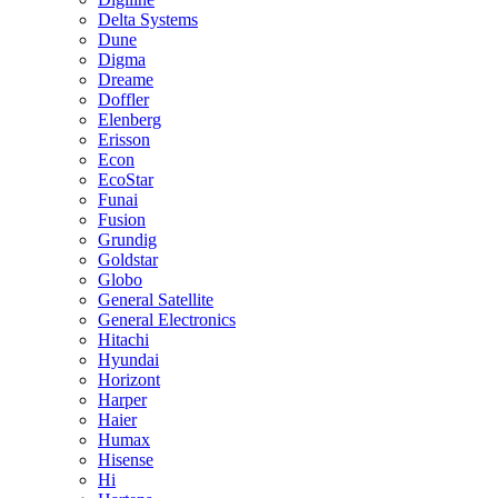
Delta Systems
Dune
Digma
Dreame
Doffler
Elenberg
Erisson
Econ
EcoStar
Funai
Fusion
Grundig
Goldstar
Globo
General Satellite
General Electronics
Hitachi
Hyundai
Horizont
Harper
Haier
Humax
Hisense
Hi