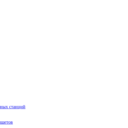
сных станций
ншетов