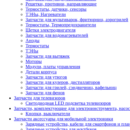
Решетки, противни, направляющие
Термостаты, датчики, сенсоры
ТЭНы, Нагреватели
Запчасти для мультиварок, фритюрниц, аэрогрилей
Термостаты, Термопредохранители
Щетки электродвигателя
Запчасти для водонагревателей
Аноды
Термостаты
ТЭНы
Запчасти для вытяжек
Моторы
Модули, платы управления
Детали корпуса
Запчасти для утюгов
Запчасти для кулеров, дистилляторов
Запчасти для грилей, сэндвичниц, вафельниц
Запчасти для фенов
Запчасти для телевизоров
Светодиодная LED подсветка телевизоров
Запчасти, комплектующие для электроинструмента, насо
Кнопки, выключатели
Запчасти аксессуары для мобильной электроники
Зарядные устройства, кабели для смартфонов и пла
Зарядные устройства для ноутбуков