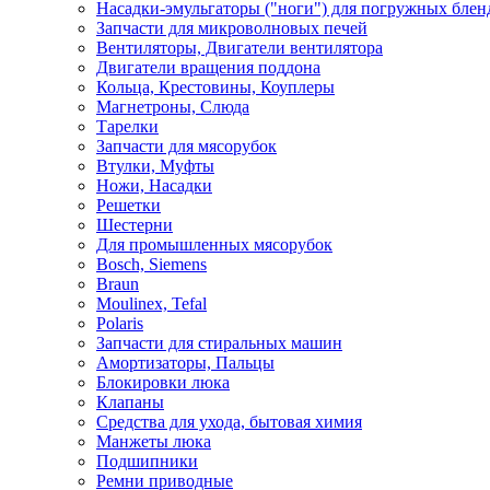
Насадки-эмульгаторы ("ноги") для погружных блен
Запчасти для микроволновых печей
Вентиляторы, Двигатели вентилятора
Двигатели вращения поддона
Кольца, Крестовины, Коуплеры
Магнетроны, Слюда
Тарелки
Запчасти для мясорубок
Втулки, Муфты
Ножи, Насадки
Решетки
Шестерни
Для промышленных мясорубок
Bosch, Siemens
Braun
Moulinex, Tefal
Polaris
Запчасти для стиральных машин
Амортизаторы, Пальцы
Блокировки люка
Клапаны
Средства для ухода, бытовая химия
Манжеты люка
Подшипники
Ремни приводные