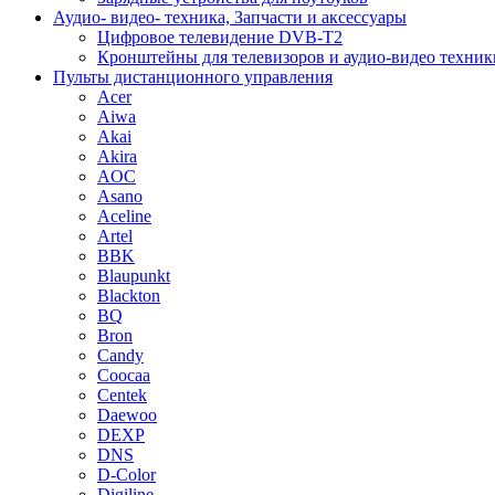
Аудио- видео- техника, Запчасти и аксессуары
Цифровое телевидение DVB-T2
Кронштейны для телевизоров и аудио-видео техник
Пульты дистанционного управления
Acer
Aiwa
Akai
Akira
AOC
Asano
Aceline
Artel
BBK
Blaupunkt
Blackton
BQ
Bron
Candy
Coocaa
Centek
Daewoo
DEXP
DNS
D-Color
Digiline