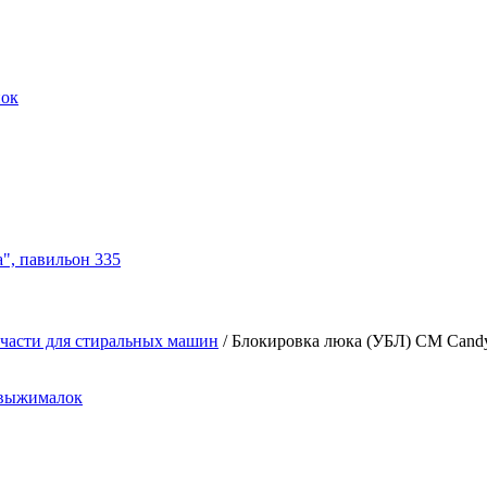
нок
а", павильон 335
части для стиральных машин
/
Блокировка люка (УБЛ) СМ Candy
овыжималок