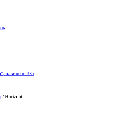
нок
а", павильон 335
я
/
Horizont