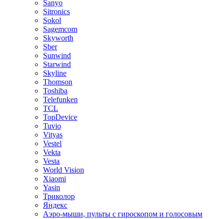
Sanyo
Sitronics
Sokol
Sagemcom
Skyworth
Sber
Sunwind
Starwind
Skyline
Thomson
Toshiba
Telefunken
TCL
TopDevice
Tuvio
Vityas
Vestel
Vekta
Vesta
World Vision
Xiaomi
Yasin
Триколор
Яндекс
Аэро-мыши, пульты с гироскопом и голосовым