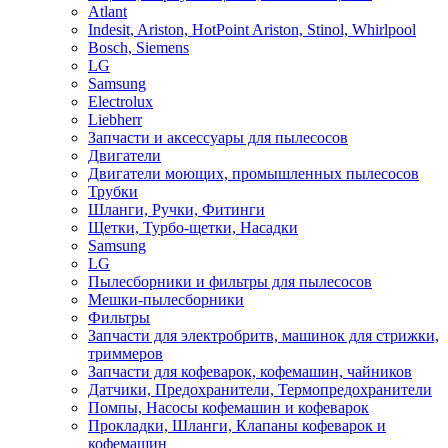
Atlant
Indesit, Ariston, HotPoint Ariston, Stinol, Whirlpool
Bosch, Siemens
LG
Samsung
Electrolux
Liebherr
Запчасти и аксессуары для пылесосов
Двигатели
Двигатели моющих, промышленных пылесосов
Трубки
Шланги, Ручки, Фитинги
Щетки, Турбо-щетки, Насадки
Samsung
LG
Пылесборники и фильтры для пылесосов
Мешки-пылесборники
Фильтры
Запчасти для электробритв, машинок для стрижки,
триммеров
Запчасти для кофеварок, кофемашин, чайников
Датчики, Предохранители, Термопредохранители
Помпы, Насосы кофемашин и кофеварок
Прокладки, Шланги, Клапаны кофеварок и
кофемашин