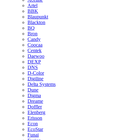
Artel
BBK
Blaupunkt
Blackton
BQ
Bron
Candy
Coocaa
Centek
Daewoo
DEXP
DNS
D-Color
Digiline
Delta Systems
Dune
Digma
Dreame
Doffler
Elenberg
Erisson
Econ
EcoStar
Funai