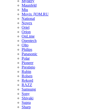
Mystery
Maunfeld
Miu
Movix ДОМ.RU
National
Novex
Oriel
Orion
OnLime
Opentech
Olto
Philips
Panasonic
Polar
Pioneer
Prestigio
Rubin
Rolsen
Rekord
RAZZ
Samsung
Sony
Shivaki
Supra
Sharp