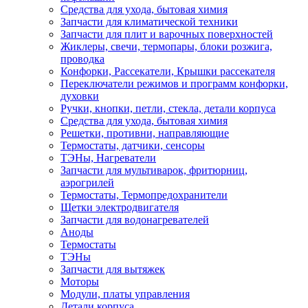
Средства для ухода, бытовая химия
Запчасти для климатической техники
Запчасти для плит и варочных поверхностей
Жиклеры, свечи, термопары, блоки розжига,
проводка
Конфорки, Рассекатели, Крышки рассекателя
Переключатели режимов и программ конфорки,
духовки
Ручки, кнопки, петли, стекла, детали корпуса
Средства для ухода, бытовая химия
Решетки, противни, направляющие
Термостаты, датчики, сенсоры
ТЭНы, Нагреватели
Запчасти для мультиварок, фритюрниц,
аэрогрилей
Термостаты, Термопредохранители
Щетки электродвигателя
Запчасти для водонагревателей
Аноды
Термостаты
ТЭНы
Запчасти для вытяжек
Моторы
Модули, платы управления
Детали корпуса