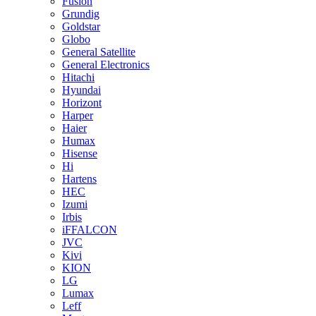
Fusion
Grundig
Goldstar
Globo
General Satellite
General Electronics
Hitachi
Hyundai
Horizont
Harper
Haier
Humax
Hisense
Hi
Hartens
HEC
Izumi
Irbis
iFFALCON
JVC
Kivi
KION
LG
Lumax
Leff