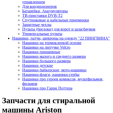
управлением
Для кондиционеров
Батарейки, Аккумуляторы
ТВ-приставки DVB-T2
Спутниковые и кабельные приемники
Защитные чехлы
Пульты (брелоки) для ворот и шлагбаумов
Универсальные пульты
Нашивки, патчи, шевроны на одежду "22 ПИНГВИНА"
Нашивки на термоклеевой основе
Нашивки на липучке Velcro
Нашивки пришивные
Нашивки малого и среднего размера
Нашивки большого размера
Нашивки детские
Нашивки байкерские, мото-нашивки
Нашивки-флаги, нашивки-гербы
Нашивки про героев комиксов, мультфильмов,
фильмов
Нашивки про Гарри Поттера
Запчасти для стиральной
машины Ariston