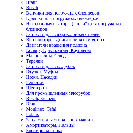
Braun
Bosch
Венчики для погружных блендеров
Крышки для погружных блендеров
Насадки-эмульгаторы ("ноги") для погружных
блендеров
Запчасти для микроволновых печей
Вентиляторы, Двигатели вентилятора
Двигатели вращения поддона
Кольца, Крестовины, Коуплеры
Магнетроны, Слюда
Тарелки
Запчасти для мясорубок
Втулки, Муфты
Ножи, Насадки
Решетки
Шестерни
Для промышленных мясорубок
Bosch, Siemens
Braun
Moulinex, Tefal
Polaris
Запчасти для стиральных машин
Амортизаторы, Пальцы
Блокировки люка