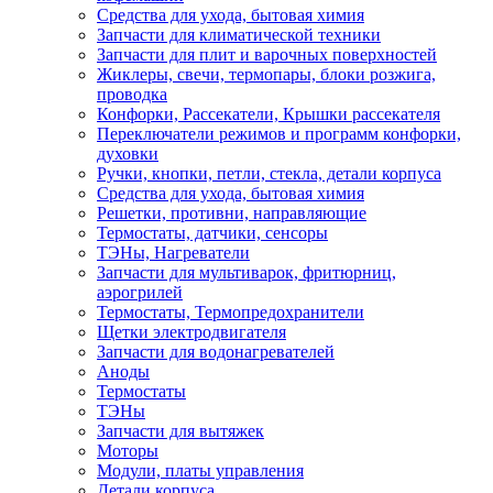
Средства для ухода, бытовая химия
Запчасти для климатической техники
Запчасти для плит и варочных поверхностей
Жиклеры, свечи, термопары, блоки розжига,
проводка
Конфорки, Рассекатели, Крышки рассекателя
Переключатели режимов и программ конфорки,
духовки
Ручки, кнопки, петли, стекла, детали корпуса
Средства для ухода, бытовая химия
Решетки, противни, направляющие
Термостаты, датчики, сенсоры
ТЭНы, Нагреватели
Запчасти для мультиварок, фритюрниц,
аэрогрилей
Термостаты, Термопредохранители
Щетки электродвигателя
Запчасти для водонагревателей
Аноды
Термостаты
ТЭНы
Запчасти для вытяжек
Моторы
Модули, платы управления
Детали корпуса