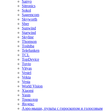
Sanyo
Sitronics
Sokol
Sagemcom
Skyworth
Sber
Sunwind
Starwind
Skyline
Thomson
Toshiba
Telefunken
TCL
TopDevice
Tuvio
Vityas
Vestel
Vekta
Vesta
World Vision
Xiaomi
Yasin
Триколор
Яндекс
Аэро-мыши, пульты с гироскопом и голосовым