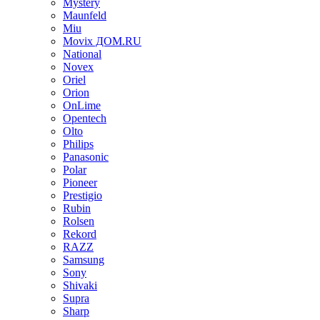
Mystery
Maunfeld
Miu
Movix ДОМ.RU
National
Novex
Oriel
Orion
OnLime
Opentech
Olto
Philips
Panasonic
Polar
Pioneer
Prestigio
Rubin
Rolsen
Rekord
RAZZ
Samsung
Sony
Shivaki
Supra
Sharp