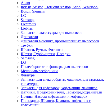
Atlant
Indesit, Ariston, HotPoint Ariston, Stinol, Whirlpool
Bosch, Siemens
LG
Samsung
Electrolux
Liebherr
Запчасти и аксессуары для пылесосов
Двигатели
Двигатели моющих, промышленных пылесосов
Трубки
Шланги, Ручки, Фитинги
Щетки, Турбо-щетки, Насадки
Samsung
LG
Пылесборники и фильтры для пылесосов
Мешки-пылесборники
Фильтры
Запчасти для электробритв, машинок для стрижки,
триммеров
Запчасти для кофеварок, кофемашин, чайников
Датчики, Предохранители, Термопредохранители
Помпы, Насосы кофемашин и кофеварок
Прокладки, Шланги, Клапаны кофеварок и
кофемашин