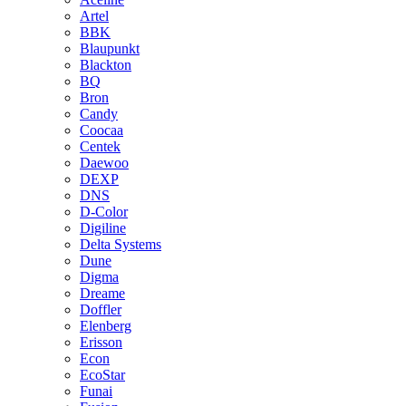
Artel
BBK
Blaupunkt
Blackton
BQ
Bron
Candy
Coocaa
Centek
Daewoo
DEXP
DNS
D-Color
Digiline
Delta Systems
Dune
Digma
Dreame
Doffler
Elenberg
Erisson
Econ
EcoStar
Funai