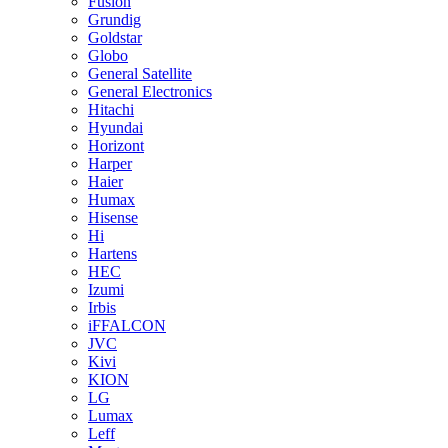
Fusion
Grundig
Goldstar
Globo
General Satellite
General Electronics
Hitachi
Hyundai
Horizont
Harper
Haier
Humax
Hisense
Hi
Hartens
HEC
Izumi
Irbis
iFFALCON
JVC
Kivi
KION
LG
Lumax
Leff