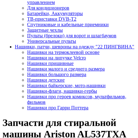
управлением
Для кондиционеров
Батарейки, Аккумуляторы
ТВ-приставки DVB-T2
Спутниковые и кабельные приемники
Защитные чехлы
Пульты (брелоки) для ворот и шлагбаумов
Универсальные пульты
Нашивки, патчи, шевроны на одежду "22 ПИНГВИНА"
Нашивки на термоклеевой основе
Нашивки на липучке Velcro
Нашивки пришивные
Нашивки малого и среднего размера
Нашивки большого размера
Нашивки детские
Нашивки байкерские, мото-нашивки
Нашивки-флаги, нашивки-гербы
Нашивки про героев комиксов, мультфильмов,
фильмов
Нашивки про Гарри Поттера
Запчасти для стиральной
машины Ariston AL537TXA