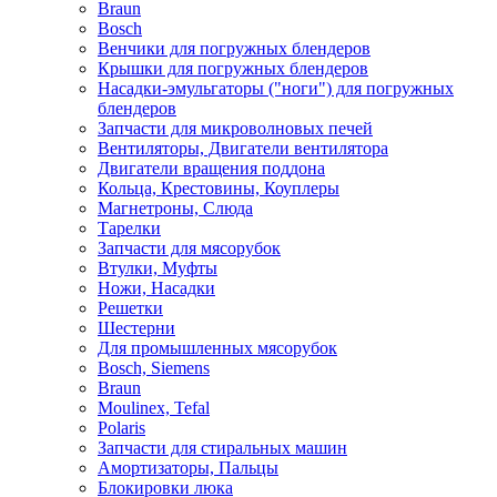
Braun
Bosch
Венчики для погружных блендеров
Крышки для погружных блендеров
Насадки-эмульгаторы ("ноги") для погружных
блендеров
Запчасти для микроволновых печей
Вентиляторы, Двигатели вентилятора
Двигатели вращения поддона
Кольца, Крестовины, Коуплеры
Магнетроны, Слюда
Тарелки
Запчасти для мясорубок
Втулки, Муфты
Ножи, Насадки
Решетки
Шестерни
Для промышленных мясорубок
Bosch, Siemens
Braun
Moulinex, Tefal
Polaris
Запчасти для стиральных машин
Амортизаторы, Пальцы
Блокировки люка